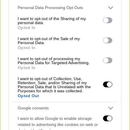
Please note that this website/app uses one or more Google
Personal Data Processing Opt Outs
services and may gather and store information including but
Νέα ασθενή σεισμική δόνηση, μεγέθους 4,7
not limited to your visit or usage behaviour. You may click to
I want to opt-out of the Sharing of my
βαθμών της κλίμακας Ρίχτερ, που
personal data.
grant or deny consent to Google and its third-party tags to
Opted In
προέρχεται από απόσταση 296 χλμ δυτικά/
use your data for below specified purposes in below Google
consent section.
νοτιοδυτικά της Αθήνας κατέγραψαν οι
I want to opt-out of the Sale of my
Personal Data.
σεισμογράφοι των τεσσάρων φορέων
Opted In
συγκρότησης του Εθνικού Σεισμολογικού
I want to opt-out of processing my
Δικτύου, στις 08:50 ώρα Ελλάδος, όπως
Personal Data for Targeted Advertising.
ανακοίνωσε το το Γεωδυναμικό Ινστιτούτο
Opted In
του Εθνικού Αστεροσκοπείου Αθηνών.
I want to opt-out of Collection, Use,
Retention, Sale, and/or Sharing of my
Personal Data that Is Unrelated with the
Το επίκεντρο της δόνησης εντοπίζεται στον
Purposes for which it was collected.
θαλάσσιο χώρο 76 χλμ νοτια/νοτιοδυτικά
Opted Out
της Ζακύνθου.
Google consents
Διαβάστε ακόμη
I want to allow Google to enable storage
related to advertising like cookies on web or
Από το Μίσιγκαν στον Λευκό Οίκο: Τι