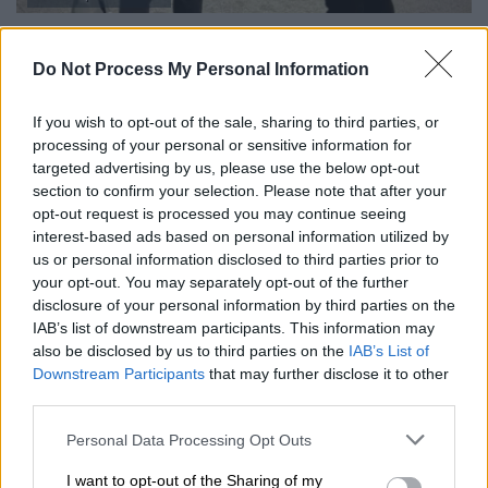
Do Not Process My Personal Information
If you wish to opt-out of the sale, sharing to third parties, or
processing of your personal or sensitive information for
targeted advertising by us, please use the below opt-out
section to confirm your selection. Please note that after your
opt-out request is processed you may continue seeing
interest-based ads based on personal information utilized by
us or personal information disclosed to third parties prior to
your opt-out. You may separately opt-out of the further
disclosure of your personal information by third parties on the
Αστυνομία πατίνια
IAB’s list of downstream participants. This information may
also be disclosed by us to third parties on the
IAB’s List of
Downstream Participants
that may further disclose it to other
third parties.
Please note that this website/app uses one or more Google
Personal Data Processing Opt Outs
services and may gather and store information including but
not limited to your visit or usage behaviour. You may click to
I want to opt-out of the Sharing of my