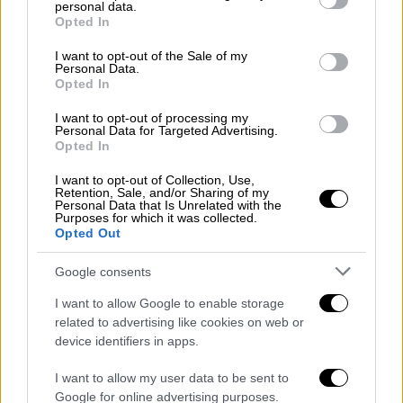
personal data.
grant or deny consent to Google and its third-party tags to
Opted In
use your data for below specified purposes in below Google
consent section.
I want to opt-out of the Sale of my
Personal Data.
Opted In
I want to opt-out of processing my
Personal Data for Targeted Advertising.
Opted In
Αστυνομία πατίνια
I want to opt-out of Collection, Use,
Retention, Sale, and/or Sharing of my
Personal Data that Is Unrelated with the
Purposes for which it was collected.
Opted Out
Google consents
video
I want to allow Google to enable storage
related to advertising like cookies on web or
device identifiers in apps.
I want to allow my user data to be sent to
Google for online advertising purposes.