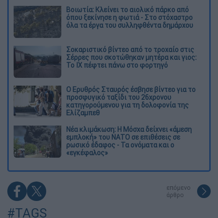
Βοιωτία: Κλείνει το αιολικό πάρκο από
όπου ξεκίνησε η φωτιά - Στο στόχαστρο
όλα τα έργα του συλληφθέντα δημάρχου
Σοκαριστικό βίντεο από το τροχαίο στις
Σέρρες που σκοτώθηκαν μητέρα και γιος:
Το ΙΧ πέφτει πάνω στο φορτηγό
Ο Ερυθρός Σταυρός έσβησε βίντεο για το
προσφυγικό ταξίδι του 26χρονου
κατηγορούμενου για τη δολοφονία της
Ελίζαμπεθ
Νέα κλιμάκωση: Η Μόσχα δείχνει «άμεση
εμπλοκή» του ΝΑΤΟ σε επιθέσεις σε
ρωσικό έδαφος - Τα ονόματα και ο
«εγκέφαλος»
επόμενο
άρθρο
#TAGS