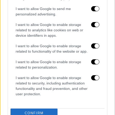
I want to allow Google to send me
ΔΙΑΒΑΣΤΕ ΕΠΙΣΗΣ
personalized advertising.
Ελλάδα
|
04.05.2026 14:46
I want to allow Google to enable storage
Χαλκιδική: Ουκρανός μπήκε σε αυλή
related to analytics like cookies on web or
σπιτιού και επιτέθηκε σε οικογένεια
device identifiers in apps.
με μαχαίρι γιατί νόμιζε ότι ήταν
I want to allow Google to enable storage
Ρώσοι
related to functionality of the website or app.
I want to allow Google to enable storage
related to personalization.
Η ανακοίνωση της αστυνομίας
I want to allow Google to enable storage
related to security, including authentication
Στο πλαίσιο τροχονομικών δράσεων της
functionality and fraud prevention, and other
Διεύθυνσης
Τροχαίας Αττικής/Γ.Α.Δ.Α.
για
user protection.
την πρόληψη της οδήγησης Ελαφριών
Προσωπικών Ηλεκτρικών Οχημάτων
(Ε.Π.Η.Ο.) χωρίς τη χρήση προστατευτικού
CONFIRM