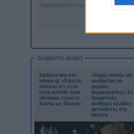
Διαβάστε ακόμη
Kadebostany στο
«Χωρίς σκηνές και
ethnos.gr: «Κάποτε
κουβέρτες σε
πίστευα ότι το να
ακραίες
είσαι outsider ήταν
θερμοκρασίες»: Σε
αδυναμία, τώρα το
δραματικές
βλέπω ως δύναμη»
συνθήκες χιλιάδες
μετανάστες στη
Θέουτα