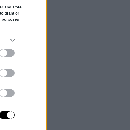
er and store
to grant or
ed purposes