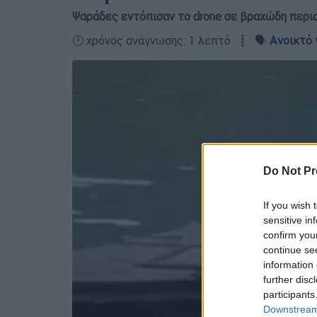
Ψαράδες εντόπισαν το drone σε βραχώδη περιο
🕛 χρόνος ανάγνωσης: 1 λεπτό ┋ 🗣️
Ανοικτό 
Do Not Pr
If you wish 
sensitive in
confirm you
continue se
information 
further disc
participants
Downstream 