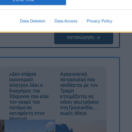
Data Deletion
Data Access
Privacy Policy
καταχώρηση
«Δεν υπήρχε
Αμερικανική
οικονομικό
πετρελαϊκή που
κίνητρο» λέει ο
συνδέεται με τον
δικηγόρος του
Τραμπ
55χρονου που είχε
ετοιμάζεται να
τον νεκρό του
κάνει γεωτρήσεις
πατέρα σε
στη Γροιλανδία...
καταψύκτη στον
χωρίς άδεια
Μυστρά