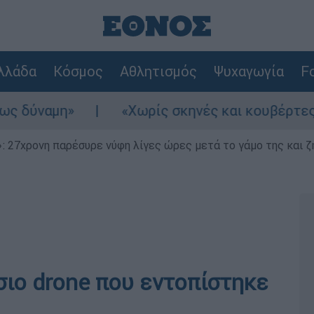
λλάδα
Κόσμος
Αθλητισμός
Ψυχαγωγία
Fo
αμη»
«Χωρίς σκηνές και κουβέρτες σε ακ
 27χρονη παρέσυρε νύφη λίγες ώρες μετά το γάμο της και ζη
σιο drone που εντοπίστηκε