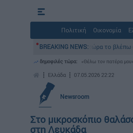
Πολιτική
Οικονομία
Ε
ι outsider ήταν αδυναμία, τώρα το βλέπω ως δύν
BREAKING NEWS:
δημοφιλές τώρα:
«Θέλω τον πατέρα μου»:
┋
Ελλάδα
┋
07.05.2026 22:22
Newsroom
Στο μικροσκόπιο θαλάσ
στη Λευκάδα