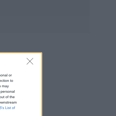
sonal or
ection to
ou may
 personal
out of the
 downstream
B’s List of