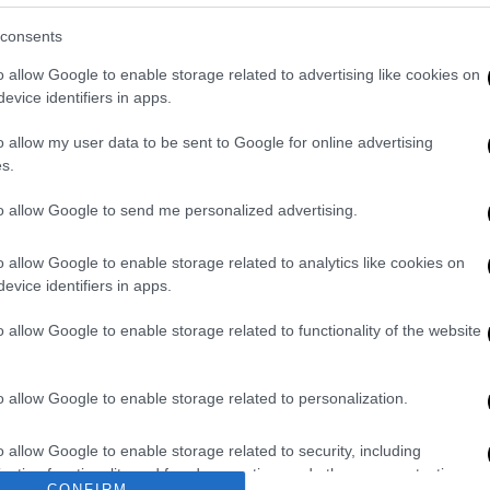
consents
ι για την αγορά των στρατιωτικών
o allow Google to enable storage related to advertising like cookies on
evice identifiers in apps.
o allow my user data to be sent to Google for online advertising
s.
ό Σώμα για το περιστατικό. Σύμφωνα με τις
χές έχουν ήδη καταγράψει το συμβάν
και
το
to allow Google to send me personalized advertising.
αράλληλα, το υπουργείο Ναυτιλίας
ς προέλευσης και του σκοπού της
o allow Google to enable storage related to analytics like cookies on
evice identifiers in apps.
υς στα ελληνικά χωρικά ύδατα.
o allow Google to enable storage related to functionality of the website
. Το ΕΘΝΟΣ θα παρεμβαίνει και τα προσβλητικά σχόλια θα
o allow Google to enable storage related to personalization.
o allow Google to enable storage related to security, including
cation functionality and fraud prevention, and other user protection.
CONFIRM