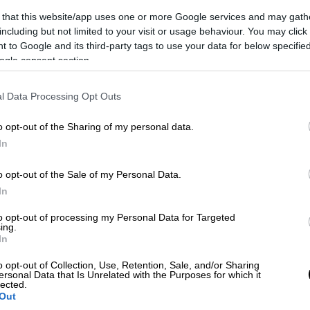
 that this website/app uses one or more Google services and may gath
including but not limited to your visit or usage behaviour. You may click 
 to Google and its third-party tags to use your data for below specifi
ogle consent section.
hot/thespotlight.gr)
l Data Processing Opt Outs
o opt-out of the Sharing of my personal data.
 το ΕΘΝΟΣ στη Google
In
πισαν ψαράδες να επιπλέει σε θαλάσσια
o opt-out of the Sale of my Personal Data.
In
ραχώδη περιοχή του νησιού και το
to opt-out of processing my Personal Data for Targeted
ing.
σιλικής στη Λευκάδα, όπως μεταδίδει το
In
ίντεο.
o opt-out of Collection, Use, Retention, Sale, and/or Sharing
ersonal Data that Is Unrelated with the Purposes for which it
lected.
Out