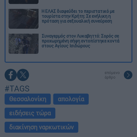
Η ΕΛΑΣ διαψεύδει το περιστατικό με
τουρίστα στην Κρήτη: Σε ενήλικη η
πρόταση για σεξουαλική συνεύρεση
Συναγερμός στον Λυκαβηττό: Σορός σε
προχωρημένη σήψη εντοπίστηκε κοντά
στους Αγίους Ισιδώρους
επόμενο
άρθρο
#TAGS
Θεσσαλονίκη
απολογία
ειδήσεις τώρα
διακίνηση ναρκωτικών