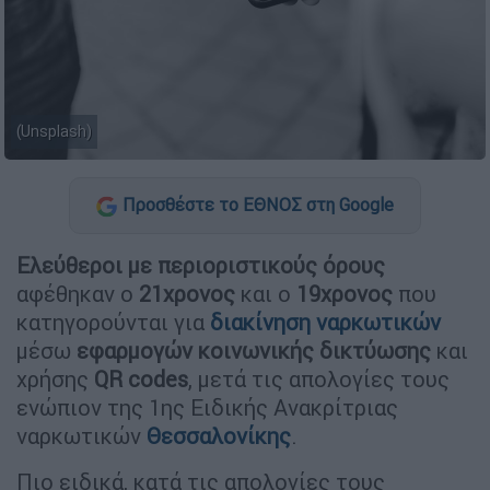
(Unsplash)
Προσθέστε το ΕΘΝΟΣ στη Google
Ελεύθεροι με περιοριστικούς όρους
αφέθηκαν ο
21χρονος
και ο
19χρονος
που
κατηγορούνται για
διακίνηση ναρκωτικών
μέσω
εφαρμογών κοινωνικής δικτύωσης
και
χρήσης
QR codes
, μετά τις απολογίες τους
ενώπιον της 1ης Ειδικής Ανακρίτριας
ναρκωτικών
Θεσσαλονίκης
.
Πιο ειδικά, κατά τις απολογίες τους