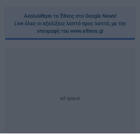
Ακολούθησε το Έθνος στο Google News!
Live όλες οι εξελίξεις λεπτό προς λεπτό, με την
υπογραφή του www.ethnos.gr