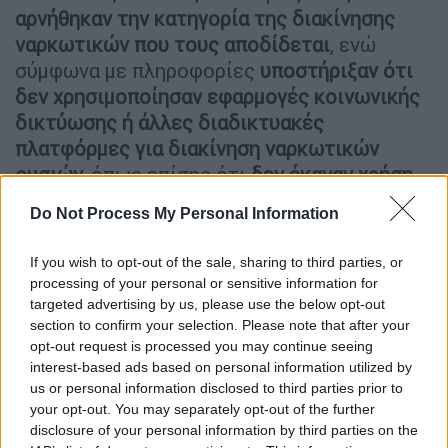
αρνήθηκαν την κατηγορία της διακίνησης
ναρκωτικών που τους αποδίδεται
, ενώ
σύμφωνα με πληροφορίες
υποστήριξαν ότι
δεν χρησιμοποίησαν εφαρμογές κοινωνικής
δικτύωσης ή άλλες διαδικτυακές
πλατφόρμες για διακίνηση ναρκωτικών
ουσιών,
όπως επίσης ότι
δεν έκαναν χρήση
ούτε τοποθέτησαν τα αυτοκόλλητα με τα QR
Do Not Process My Personal Information
codes που εντοπίστηκαν από τις
αστυνομικές Αρχές.
If you wish to opt-out of the sale, sharing to third parties, or
processing of your personal or sensitive information for
targeted advertising by us, please use the below opt-out
ΔΙΑΒΑΣΤΕ ΕΠΙΣΗΣ
section to confirm your selection. Please note that after your
opt-out request is processed you may continue seeing
Ελλάδα
|
08.05.2026 16:24
interest-based ads based on personal information utilized by
Θεσσαλονίκη: Άνδρας προσπάθησε να
us or personal information disclosed to third parties prior to
μπει με όπλο σε κατάστημα όπου
your opt-out. You may separately opt-out of the further
εργάζεται η πρώην σύντροφός του
disclosure of your personal information by third parties on the