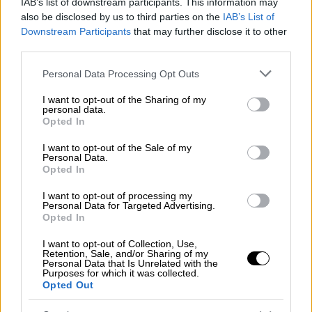
IAB’s list of downstream participants. This information may
also be disclosed by us to third parties on the
IAB’s List of
Ελλάδα
|
08.05.2026 15:35
Downstream Participants
that may further disclose it to other
«Ντρέπομαι για αυτό που έκανα»: Στη
third parties.
φυλακή ο 25χρονος που επιτέθηκε
Please note that this website/app uses one or more Google
Personal Data Processing Opt Outs
στον 17χρονο με αυτισμό στη Νέα
services and may gather and store information including but
not limited to your visit or usage behaviour. You may click to
I want to opt-out of the Sharing of my
Φιλαδέλφεια
personal data.
grant or deny consent to Google and its third-party tags to
Opted In
use your data for below specified purposes in below Google
consent section.
I want to opt-out of the Sale of my
Personal Data.
Με σύμφωνη γνώμη ανακρίτριας και
Opted In
εισαγγελέα
αποφασίστηκε να αφεθούν
I want to opt-out of processing my
ελεύθεροι υπό τους όρους της απαγόρευσης
Personal Data for Targeted Advertising.
Opted In
εξόδου από τη χώρα και της υποχρεωτικής
εμφάνισης σε αστυνομικό τμήμα.
I want to opt-out of Collection, Use,
Retention, Sale, and/or Sharing of my
Personal Data that Is Unrelated with the
Η υπόθεση
Purposes for which it was collected.
Opted Out
Υπενθυμίζεται ότι οι δύο κατηγορούμενοι