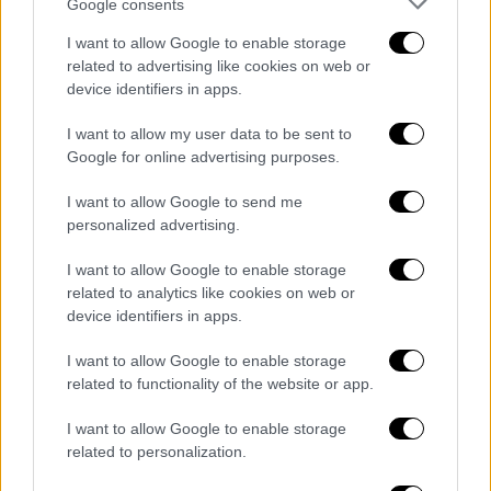
Google consents
φέρονται πως είχαν αναπτύξει δίκτυο
διακίνησης ναρκωτικών μέσω διαδικτυακών
I want to allow Google to enable storage
related to advertising like cookies on web or
εφαρμογών επικοινωνίας.
Όπως αναφέρεται
device identifiers in apps.
στη δικογραφία, οι ενδιαφερόμενοι
αγοραστές επικοινωνούσαν ηλεκτρονικά με
I want to allow my user data to be sent to
τους διακινητές, ενώ υπήρχε δυνατότητα
Google for online advertising purposes.
πληρωμής ακόμη και με ανώνυμα μέσα, όπως
I want to allow Google to send me
κρυπτονομίσματα.
personalized advertising.
Κατά την αστυνομική έρευνα διαπιστώθηκε
I want to allow Google to enable storage
επιπλέον ότι σε διάφορα σημεία της
related to analytics like cookies on web or
Θεσσαλονίκης
είχαν τοποθετηθεί
device identifiers in apps.
αυτοκόλλητα με QR codes, τα οποία
I want to allow Google to enable storage
οδηγούσαν απευθείας σε διαδικτυακό κανάλι
related to functionality of the website or app.
επικοινωνίας με συγκεκριμένους
διαχειριστές διακινητές για παραγγελίες
I want to allow Google to enable storage
related to personalization.
ναρκωτικών.