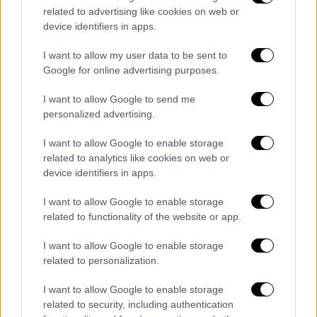
περιθώριο συνεννόησης με τη διοίκηση της
related to advertising like cookies on web or
device identifiers in apps.
Ryanair, με στόχο την εξεύρεση δίκαιων και
βιώσιμων λύσεων που θα διασφαλίζουν
I want to allow my user data to be sent to
τόσο τη συνέχιση της αεροπορικής
Google for online advertising purposes.
δραστηριότητας όσο και τη σταθερότητα
I want to allow Google to send me
των θέσεων εργασίας.
personalized advertising.
Παράλληλα όμως,
το Σωματείο προχωρά σε
I want to allow Google to enable storage
συντονισμό ενεργειών σε Ελλάδα και
related to analytics like cookies on web or
εξωτερικό
, με ελληνικά και ευρωπαϊκά
device identifiers in apps.
συνδικάτα, αξιοποιώντας κάθε δυνατότητα
I want to allow Google to enable storage
θεσμικής, νομικής και συνδικαλιστικής
related to functionality of the website or app.
παρέμβασης που προβλέπεται από την
ελληνική, ευρωπαϊκή και διεθνή εργατική
I want to allow Google to enable storage
related to personalization.
νομοθεσία, προκειμένου να προστατευθούν
αποτελεσματικά τα δικαιώματα των
I want to allow Google to enable storage
εργαζομένων.
related to security, including authentication