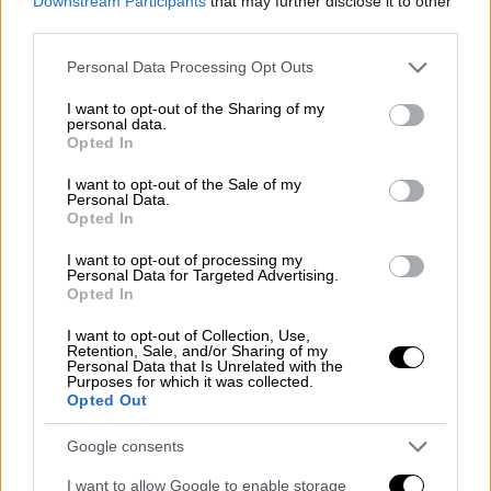
Downstream Participants
that may further disclose it to other
δρομολογίων δημιουργούν εύλογη ανησυχία
third parties.
για τις συνέπειες που θα προκύψουν για
Please note that this website/app uses one or more Google
τους εργαζόμενους, τις οικογένειές τους
Personal Data Processing Opt Outs
services and may gather and store information including but
και συνολικά την αεροπορική δραστηριότητα
not limited to your visit or usage behaviour. You may click to
I want to opt-out of the Sharing of my
της περιοχής.
Αυτή τη στιγμή, το R.A.C.U.
personal data.
grant or deny consent to Google and its third-party tags to
Opted In
ξεκινά σειρά παρεμβάσεων και
use your data for below specified purposes in below Google
πρωτοβουλιών με στόχο την πλήρη
consent section.
I want to opt-out of the Sale of my
Personal Data.
ενημέρωση των εργαζομένων, την
Opted In
καταγραφή των επιπτώσεων και τη
I want to opt-out of processing my
διασφάλιση της εργασιακής τους
Personal Data for Targeted Advertising.
προστασίας.
Opted In
I want to opt-out of Collection, Use,
Το Σωματείο θα ζητήσει άμεσα επικοινωνία
Retention, Sale, and/or Sharing of my
με τη διοίκηση της εταιρείας και όλους τους
Personal Data that Is Unrelated with the
Purposes for which it was collected.
εμπλεκόμενους φορείς, επιδιώκοντας άμεσο
Opted Out
και ουσιαστικό διάλογο για το μέλλον των
Google consents
εργαζομένων στη βάση της Θεσσαλονίκης.
Ξεκαθαρίζουμε ότι θα εξαντλήσουμε κάθε
I want to allow Google to enable storage