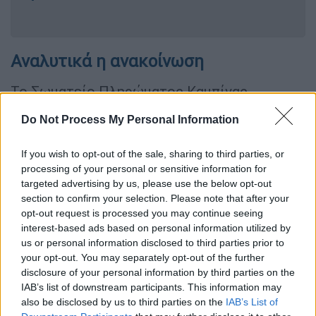
Αναλυτικά η ανακοίνωση
Το Σωματείο Πληρώματος Καμπίνας
Αεροσκαφών Ryanair (R.A.C.U.)
Do Not Process My Personal Information
τοποθετείται με αίσθημα ευθύνης απέναντι
στις σημαντικές εξελίξεις που αφορούν τη
If you wish to opt-out of the sale, sharing to third parties, or
λειτουργία της βάσης της Ryanair στη
processing of your personal or sensitive information for
Θεσσαλονίκη και τις αλλαγές που
targeted advertising by us, please use the below opt-out
section to confirm your selection. Please note that after your
δρομολογούνται στο επιχειρησιακό πλάνο
opt-out request is processed you may continue seeing
της εταιρείας.
interest-based ads based on personal information utilized by
us or personal information disclosed to third parties prior to
Η απόφαση για απόσυρση τριών αεροσκαφών
your opt-out. You may separately opt-out of the further
από τη βάση της Θεσσαλονίκης,
η μείωση
disclosure of your personal information by third parties on the
περίπου 700.000 διαθέσιμων επιβατικών
IAB’s list of downstream participants. This information may
θέσεων και η κατάργηση δώδεκα
also be disclosed by us to third parties on the
IAB’s List of