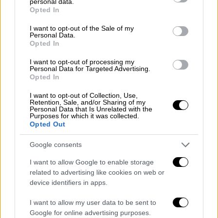
Επεισόδιο μεταξύ μοτοσικλετιστών
personal data.
grant or deny consent to Google and its third-party tags to
Opted In
στην Κυψέλη: Έβγαλε όπλο και τον
use your data for below specified purposes in below Google
πυροβόλησε στα πόδια
consent section.
I want to opt-out of the Sale of my
Personal Data.
Opted In
I want to opt-out of processing my
Personal Data for Targeted Advertising.
Σύμφωνα με τις έως τώρα πληροφορίες, όλα
Opted In
ξεκίνησαν χθες (9/5) το βράδυ όταν
τρεις
I want to opt-out of Collection, Use,
άνδρες μετέβησαν σε σπίτι όπου
Retention, Sale, and/or Sharing of my
Personal Data that Is Unrelated with the
συναντήθηκαν με δύο άλλα άτομα
.
Purposes for which it was collected.
Ακολούθησε, κατά τις ίδιες πληροφορίες,
Opted Out
επεισόδιο μεταξύ των τριών πρώτων
Google consents
ανδρών
, για άγνωστη μέχρι στιγμής αιτία, με
αποτέλεσμα να πέσει νεκρός από
I want to allow Google to enable storage
related to advertising like cookies on web or
πυροβολισμό ένας
εξ αυτών.
device identifiers in apps.
Στη συνέχεια, οι δράστες φόρτωσαν τη σορό
I want to allow my user data to be sent to
σε πορτμπαγκάζ αυτοκινήτου και τη
Google for online advertising purposes.