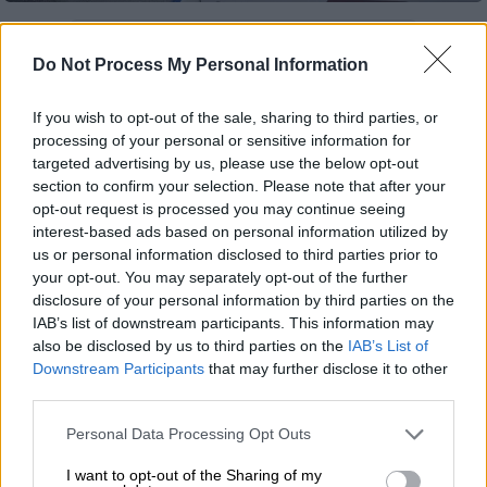
Προσθέστε το ΕΘΝΟΣ στη Google
Do Not Process My Personal Information
Το
πτώμα άνδρα
που φέρεται να έπεσε
θύμα
If you wish to opt-out of the sale, sharing to third parties, or
δολοφονίας στα Μάλγαρα
Θεσσαλονίκης
,
processing of your personal or sensitive information for
αναζητούν οι Αρχές στον ποταμό Λουδία.
targeted advertising by us, please use the below opt-out
section to confirm your selection. Please note that after your
Για την υπόθεση
έχουν προσαχθεί τέσσερα
opt-out request is processed you may continue seeing
interest-based ads based on personal information utilized by
άτομα
από στελέχη της Διεύθυνσης
us or personal information disclosed to third parties prior to
Αντιμετώπισης Οργανωμένου Εγκλήματος,
your opt-out. You may separately opt-out of the further
δύο εκ των οποίων φαίνεται να
ομολόγησαν
disclosure of your personal information by third parties on the
την εμπλοκή τους στη δολοφονία και
IAB’s list of downstream participants. This information may
also be disclosed by us to third parties on the
IAB’s List of
συνελήφθησαν.
Downstream Participants
that may further disclose it to other
third parties.
ΔΙΑΒΑΣΤΕ ΕΠΙΣΗΣ
Please note that this website/app uses one or more Google
Personal Data Processing Opt Outs
services and may gather and store information including but
Ελλάδα
|
10.05.2026 10:11
not limited to your visit or usage behaviour. You may click to
I want to opt-out of the Sharing of my