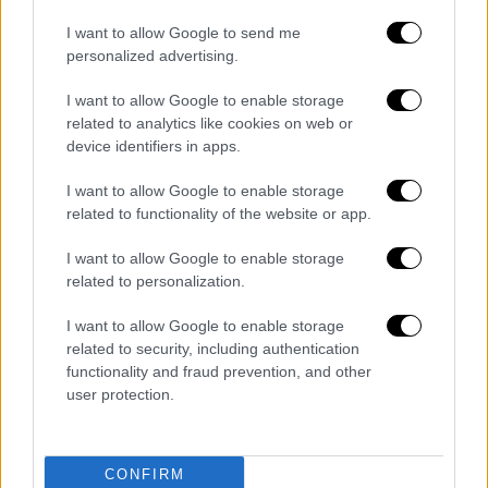
μετέφεραν στον Λουδία όπου την
εγκατέλειψαν.
I want to allow Google to send me
personalized advertising.
I want to allow Google to enable storage
related to analytics like cookies on web or
Τα σχολιά σας δημοσιεύονται άμεσα με δική σας ευθύνη. Το
ΕΘΝΟΣ θα παρεμβαίνει και τα προσβλητικά σχόλια θα
device identifiers in apps.
διαγράφονται
I want to allow Google to enable storage
related to functionality of the website or app.
I want to allow Google to enable storage
related to personalization.
I want to allow Google to enable storage
related to security, including authentication
functionality and fraud prevention, and other
καταχώρηση
user protection.
Διαβάστε ακόμη
CONFIRM