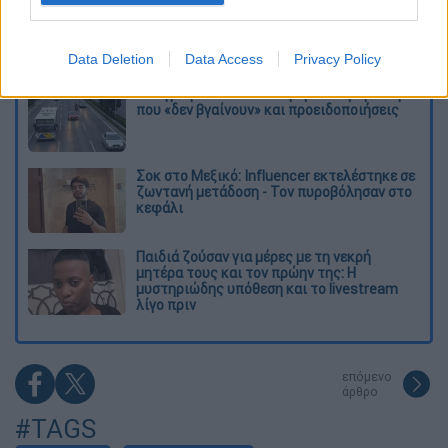
Τα «γεράκια» της Ψάθας: Έσωσαν από τη
μεγάλη φωτιά τη γειτονιά που κάποτε τους
έδιωχνε - «Πέρασε όλη η ζωή μπροστά μου»
Data Deletion
Data Access
Privacy Policy
Κυνήγι χρόνου στα λεωφορεία: Δρομολόγια
που «δεν βγαίνουν» και προειδοποιήσεις
Σοκ στο Μεξικό: Influencer εκτελέστηκε σε
ζωντανή μετάδοση - Τον πυροβόλησαν στο
κεφάλι
Παιδιά ζούσαν για μέρες με τη νεκρή
μητέρα τους και τον πρώην της: Η
μυστηριώδης υπόθεση και το livestream
λίγο πριν
επόμενο
άρθρο
#TAGS