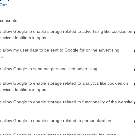
 χρηματοκιβώτιο
.
Out
δρας με μαντήλι, καπέλο και σακίδιο. Μπήκε
consents
γήκε έξω. Όπλισε το καλάσνικοφ και
o allow Google to enable storage related to advertising like cookies on
 ανέφερε χαρακτηριστικά.
evice identifiers in apps.
άστη ως «
έτοιμο για πόλεμο
», τονίζοντας
o allow my user data to be sent to Google for online advertising
λιχθεί σε αιματοχυσία εάν έφτανε εκείνη
s.
to allow Google to send me personalized advertising.
 έξω από την τράπεζα, σημαίνει ότι είσαι
 εμφανίστηκε τότε η αστυνομία γιατί θα
o allow Google to enable storage related to analytics like cookies on
evice identifiers in apps.
o allow Google to enable storage related to functionality of the website
o allow Google to enable storage related to personalization.
o allow Google to enable storage related to security, including