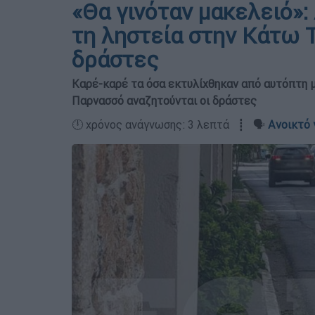
«Θα γινόταν μακελειό»:
τη ληστεία στην Κάτω 
δράστες
Καρέ-καρέ τα όσα εκτυλίχθηκαν από αυτόπτη μ
Παρνασσό αναζητούνται οι δράστες
🕛 χρόνος ανάγνωσης: 3 λεπτά ┋ 🗣️
Ανοικτό 