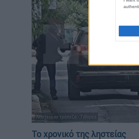
authenti
Ληστεία σε τράπεζα - Τιθορέα
Το χρονικό της ληστείας