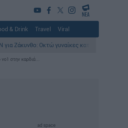
od & Drink
Travel
Viral
 Οκτώ γυναίκες κατήγγειλαν βιασμό σε 20 μέρε
 νο1 στην καρδιά...