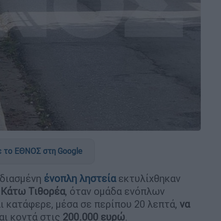
 το ΕΘΝΟΣ στη Google
εδιασμένη
ένοπλη ληστεία
εκτυλίχθηκαν
ν
Κάτω Τιθορέα
, όταν ομάδα ενόπλων
ι κατάφερε, μέσα σε περίπου 20 λεπτά,
να
αι κοντά στις
200.000 ευρώ
.