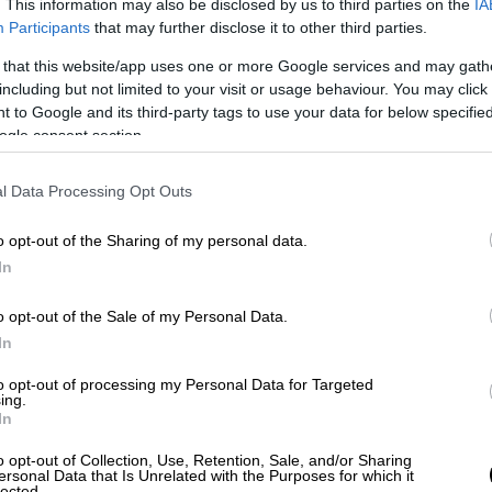
. This information may also be disclosed by us to third parties on the
IA
Participants
that may further disclose it to other third parties.
 that this website/app uses one or more Google services and may gath
υρας - «Μπήκαν ξαφνικά μέσα
including but not limited to your visit or usage behaviour. You may click 
 to Google and its third-party tags to use your data for below specifi
ogle consent section.
ιέγραψε αυτόπτης μάρτυρας στο
l Data Processing Opt Outs
ηρεί επιχείρηση στην περιοχή, το
ιβώς απέναντι από την τράπεζα.
o opt-out of the Sharing of my personal data.
In
ν
αιφνιδιαστικά στο υποκατάστημα
, έχοντας
 περούκες, μαντήλια και καπέλα.
o opt-out of the Sale of my Personal Data.
In
τι
σαν κοντόκαννο ή υποπολυβόλο
. Όλο το
 πελάτες που βρίσκονταν εκείνη την ώρα
to opt-out of processing my Personal Data for Targeted
ing.
In
στες παρέμειναν περίπου 15 με 20 λεπτά
στο
o opt-out of Collection, Use, Retention, Sale, and/or Sharing
ersonal Data that Is Unrelated with the Purposes for which it
ται πως κατέβασαν τον διευθυντή στο
lected.