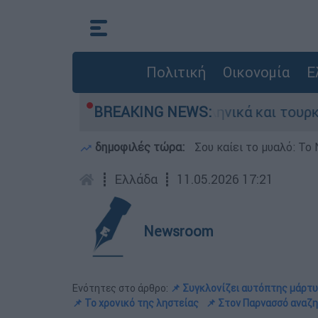
Πολιτική
Οικονομία
Ε
ία ανάμεσα σε ελληνικά και τουρκικά F-16
BREAKING NEWS:
δημοφιλές τώρα:
Σου καίει το μυαλό: Το 
┋
Ελλάδα
┋
11.05.2026 17:21
Newsroom
Ενότητες στο άρθρο:
📌 Συγκλονίζει αυτόπτης μάρτυ
📌 Το χρονικό της ληστείας
📌 Στον Παρνασσό αναζη