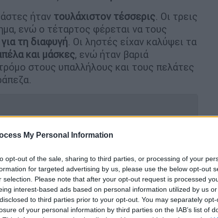
ράστες ήταν
τουλάχιστον τέσσερις
. Οι τρεις
ημα, ενώ ο τέταρτος φέρεται να τους
 για τη διαφυγή
. Οι ληστές είχαν καλύψει τα
απέλα και μάσκες
, ενώ ήταν βαριά
 τρόμο στους υπαλλήλους και τους πελάτες
ράπεζα.
ocess My Personal Information
υς έπεσαν χρήματα στον δρόμο -
to opt-out of the sale, sharing to third parties, or processing of your per
formation for targeted advertising by us, please use the below opt-out s
r selection. Please note that after your opt-out request is processed y
eing interest-based ads based on personal information utilized by us or
 άνοιξε πυρ με oύζι έξω από μπαρ στην
disclosed to third parties prior to your opt-out. You may separately opt-
losure of your personal information by third parties on the IAB’s list of