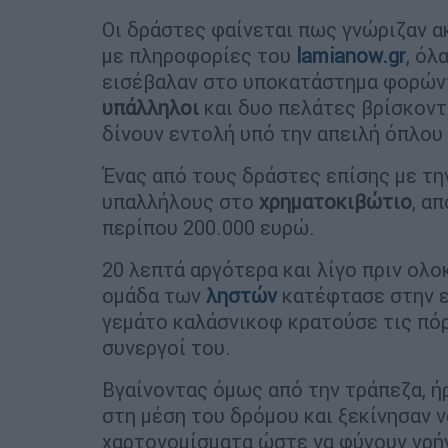
Οι δράστες φαίνεται πως γνώριζαν 
με πληροφορίες του
lamianow.gr
, όλ
εισέβαλαν στο υποκατάστημα φορώντ
υπάλληλοι
και δυο πελάτες βρίσκοντ
δίνουν εντολή υπό την απειλή όπλου
Ένας από τους δράστες επίσης με τη
υπαλλήλους στο
χρηματοκιβώτιο
, α
περίπου 200.000 ευρώ.
20 λεπτά αργότερα και λίγο πριν ολο
ομάδα των
ληστών
κατέφτασε στην ε
γεμάτο καλάσνικοφ κρατούσε τις πόρ
συνεργοί του.
Βγαίνοντας όμως από την τράπεζα, ή
στη μέση του δρόμου και ξεκίνησαν 
χαρτονομίσματα ώστε να φύγουν γρήγ