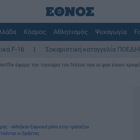
λλάδα
Κόσμος
Αθλητισμός
Ψυχαγωγία
Fo
Σοκαριστική καταγγελία ΠΟΕΔΗΝ για Ζάκυνθο:
Netflix έφερε την ταινιάρα του Νόλαν που οι φαν έχουν κρυφό
ρας - «Μπήκαν ξαφνικά μέσα στην τράπεζα»
τούνται οι δράστες