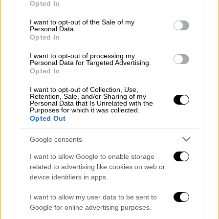
Opted In
use your data for below specified purposes in below Google
consent section.
I want to opt-out of the Sale of my
Personal Data.
Opted In
I want to opt-out of processing my
Personal Data for Targeted Advertising.
Opted In
Τα χαρακτηριστικά του drone και ο
I want to opt-out of Collection, Use,
Retention, Sale, and/or Sharing of my
χειρισμός του
Personal Data that Is Unrelated with the
Purposes for which it was collected.
Opted Out
Το
θαλάσσιο
drone
Magura V3
μπορεί να
διανύσει
απόσταση έως και 800 χιλιόμετρα
,
Google consents
η
ταχύτητα που μπορεί να αναπτύξει
αγγίζει
I want to allow Google to enable storage
ακόμη και τα
80 χιλιόμετρα την ώρα
, ενώ
related to advertising like cookies on web or
έχει
αυτονομία έως και 60 ώρες
. Τα
device identifiers in apps.
επικρατέστερα σενάρια
είναι να έφτασε στο
I want to allow my user data to be sent to
συγκεκριμένο σημείο
είτε με πλοίο, είτε από
Google for online advertising purposes.
κάποια ουκρανική βάση της Λιβύης
- όπως