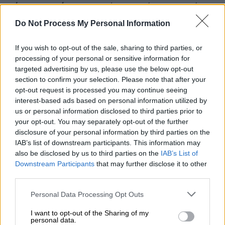
κάποιον στόχο»
, αναφέρει ο Νίκος Σπανός,
ναύαρχος ε.α. του Λιμενικού.
Do Not Process My Personal Information
Τι εξετάζεται για το θαλάσσιο drone
If you wish to opt-out of the sale, sharing to third parties, or
processing of your personal or sensitive information for
Σύμφωνα με το STAR, τα σενάρια που
targeted advertising by us, please use the below opt-out
εξετάζονται, το drone ενδέχεται να είχε
section to confirm your selection. Please note that after your
στόχο ρωσική νηοπομπή που κινείτο νότια
opt-out request is processed you may continue seeing
της Μάλτας στις αρχές Μαΐου, ωστόσο για
interest-based ads based on personal information utilized by
us or personal information disclosed to third parties prior to
άγνωστο λόγο «χάθηκε ο έλεγχος» του
your opt-out. You may separately opt-out of the further
σκάφους. Οι ελληνικές Αρχές, όπως
disclosure of your personal information by third parties on the
αναφέρεται, «χτενίζουν» πλέον μεγάλες
IAB’s list of downstream participants. This information may
περιοχές του Ιονίου, καθώς δεν αποκλείεται
also be disclosed by us to third parties on the
IAB’s List of
Downstream Participants
that may further disclose it to other
να υπάρχουν και άλλα drone εκτός ελέγχου.
third parties.
Please note that this website/app uses one or more Google
Personal Data Processing Opt Outs
services and may gather and store information including but
not limited to your visit or usage behaviour. You may click to
I want to opt-out of the Sharing of my
personal data.
grant or deny consent to Google and its third-party tags to