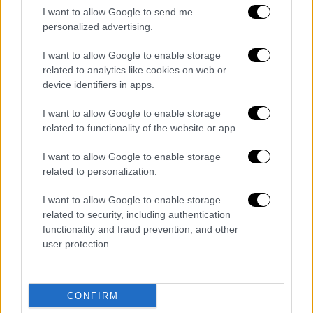
αυτές της Μισράτα και της Ζαουίγια.
I want to allow Google to send me
personalized advertising.
Όπως ανέφερε ο δημοσιογράφος Γιάννης
Ζιάκας στο
κεντρικό δελτίο ειδήσεων
του
I want to allow Google to enable storage
related to analytics like cookies on web or
OPEN
, ο
χειρισμός του drone
- σύμφωνα και
device identifiers in apps.
με πληροφορίες του ουκρανικού υπουργείου
Άμυνας -
μπορεί να γίνει με τρεις τρόπους
:
I want to allow Google to enable storage
related to functionality of the website or app.
Με ενδιάμεσους πομπούς, το λιγότερο
πιθανό σενάριο σε αυτή την περίπτωση
I want to allow Google to enable storage
related to personalization.
Δορυφορικά, το πιο ισχυρό σενάριο σε
αυτή την περίπτωση καθώς έφερε
I want to allow Google to enable storage
δορυφορικούς δέκτες
related to security, including authentication
Μπορεί να έχει και αυτόνομη πορεία
functionality and fraud prevention, and other
user protection.
Σύμφωνα με πληροφορίες, το drone
μεταφέρθηκε στις εγκαταστάσεις της
Διοίκησης Υποβρυχίων Καταστροφών
CONFIRM