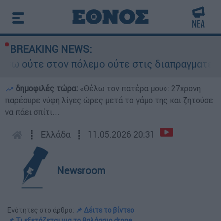
BREAKING NEWS:
ύτε στον πόλεμο ούτε στις διαπραγματεύσεις» - 
δημοφιλές τώρα:
«Θέλω τον πατέρα μου»: 27χρονη
παρέσυρε νύφη λίγες ώρες μετά το γάμο της και ζητούσε
να πάει σπίτι...
┋
Ελλάδα
┋
11.05.2026 20:31
Newsroom
Ενότητες στο άρθρο:
📌 Δέιτε το βίντεο
📌 Τι εξετάζεται για το θαλάσσιο drone