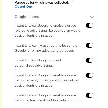
Purposes for which it was collected.
μονιμότητας, ηπαναφορά του 13ου και 14ου
Opted Out
μισθού, πραγματικές αυξήσεις στους
Google consents
μισθούς για αξιοπρεπή διαβίωση, κατάργηση
της εισφοράς 2% για την ανεργία, ξεπάγωμα
I want to allow Google to enable storage
των μισθολογικών κλιμακίων της διετίας
related to advertising like cookies on web or
device identifiers in apps.
2016–2017, αύξηση του αφορολόγητου ορίου
στις 12.000 ευρώ προσαυξημένο κατά 3.000
I want to allow my user data to be sent to
ευρώ για κάθε παιδί καθώς και επέκταση και
Google for online advertising purposes.
ενίσχυση του επιδόματος επικίνδυνης και
I want to allow Google to send me
ανθυγιεινής εργασίας.
personalized advertising.
«Βιώνουμε μια πρωτοφανή πίεση στο
I want to allow Google to enable storage
εισόδημά μας»
related to analytics like cookies on web or
device identifiers in apps.
Από πλευράς
Δημοκρατικής Συνεργασίας
Εκπαιδευτικών ΠΕ
σημειώνεται ότι
I want to allow Google to enable storage
related to functionality of the website or app.
«συμμετέχουμε μαζικά στην απεργία της