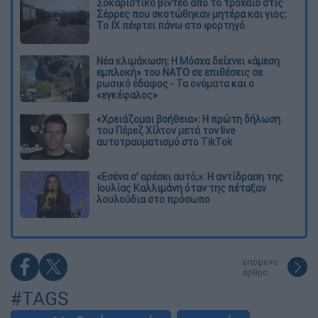
Σοκαριστικό βίντεο από το τροχαίο στις
Σέρρες που σκοτώθηκαν μητέρα και γιος:
Το ΙΧ πέφτει πάνω στο φορτηγό
Νέα κλιμάκωση: Η Μόσχα δείχνει «άμεση
εμπλοκή» του ΝΑΤΟ σε επιθέσεις σε
ρωσικό έδαφος - Τα ονόματα και ο
«εγκέφαλος»
«Χρειάζομαι βοήθεια»: Η πρώτη δήλωση
του Πέρεζ Χίλτον μετά τον live
αυτοτραυματισμό στο TikTok
«Εσένα σ’ αρέσει αυτό;»: Η αντίδραση της
Ιουλίας Καλλιμάνη όταν της πέταξαν
λουλούδια στο πρόσωπο
επόμενο
άρθρο
#TAGS