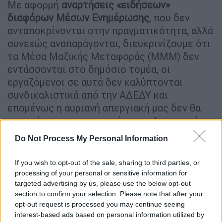
Με αφορμή
αναρτήσεις «ειδήσεων»
διαφόρων Μέσων Ενημέρωσης
, που δεν
ανταποκρίνονται στην πραγματικότητα, αλλά
συνεχώς αναπαράγονται, διευκρινίζουμε ότι
τα Μέσα Μαζικής Μεταφοράς (ΜΜΜ) δεν
εντάσσονται στο δημόσιο τομέα, οι
εργαζόμενοι σε αυτά δεν καλύπτονται
συνδικαλιστικά από την ΑΔΕΔΥ και
επομένως η αυριανή απεργιακή μας δεν θα
επηρεάσει την «κανονική» τους λειτουργία».
Do Not Process My Personal Information
«Η απεργία να αποτελέσει
οργανωμένη και μαζική αντίδραση»
If you wish to opt-out of the sale, sharing to third parties, or
processing of your personal or sensitive information for
Σε σχετική επιστολή της η ΑΕΔΥ αναφέρει,
targeted advertising by us, please use the below opt-out
επίσης: «Μπροστά μας έχουμε την
section to confirm your selection. Please note that after your
Πανελλαδική, πανδημοσιοϋπαλληλική
opt-out request is processed you may continue seeing
απεργία της 13ης Μαΐου, με όλα τα αιτήματά
interest-based ads based on personal information utilized by