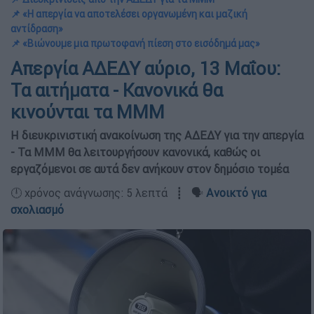
📌 «Η απεργία να αποτελέσει οργανωμένη και μαζική
αντίδραση»
📌 «Βιώνουμε μια πρωτοφανή πίεση στο εισόδημά μας»
Απεργία ΑΔΕΔΥ αύριο, 13 Μαΐου:
Τα αιτήματα - Κανονικά θα
κινούνται τα ΜΜΜ
Η διευκρινιστική ανακοίνωση της ΑΔΕΔΥ για την απεργία
- Τα ΜΜΜ θα λειτουργήσουν κανονικά, καθώς οι
εργαζόμενοι σε αυτά δεν ανήκουν στον δημόσιο τομέα
🕛 χρόνος ανάγνωσης: 5 λεπτά ┋ 🗣️
Ανοικτό για
σχολιασμό