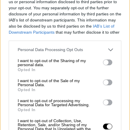
us or personal information disclosed to third parties prior to
μας, που αφορούν τους μισθούς μας, τα
your opt-out. You may separately opt-out of the further
μέτρα αντιμετώπισης της ακρίβειας και των
disclosure of your personal information by third parties on the
γενικότερων επιπτώσεων των πολεμικών
IAB’s list of downstream participants. This information may
εξελίξεων, τις ελαστικές σχέσεις εργασίας
also be disclosed by us to third parties on the
IAB’s List of
Downstream Participants
that may further disclose it to other
και την απαίτηση μονιμοποίησης των
third parties.
συμβασιούχων, το πειθαρχικό, την εξαγγελία
για τη συνταγματική αναθεώρηση και την
Please note that this website/app uses one or more Google
Personal Data Processing Opt Outs
services and may gather and store information including but
άρση της μονιμότητας, τα σοβαρά ζητήματα
not limited to your visit or usage behaviour. You may click to
I want to opt-out of the Sharing of my
υγείας και ασφάλειας στους χώρους
personal data.
grant or deny consent to Google and its third-party tags to
Opted In
δουλειάς κλπ. Η απεργία πρέπει να
use your data for below specified purposes in below Google
αποτελέσει την οργανωμένη και μαζική
consent section.
I want to opt-out of the Sale of my
Personal Data.
αντίδραση όλων των δημοσίων υπαλλήλων,
Opted In
για όλα τα μέτωπα πάλης και τα αιτήματά
I want to opt-out of processing my
μας (οικονομικά, θεσμικά, ασφαλιστικά)».
Personal Data for Targeted Advertising.
Opted In
Στο επίκεντρο των διεκδικήσεων των
δημοσίων υπαλλήλων βρίσκονται μεταξύ
I want to opt-out of Collection, Use,
Retention, Sale, and/or Sharing of my
άλλων η υπεράσπιση του θεσμού της
Personal Data that Is Unrelated with the