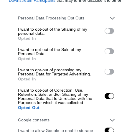
κινούταν στον πεζόδρομο, φέρεται να
Downstream Participants
that may further disclose it to other
third parties.
επιχείρησε να αποφύγει άλλο όχημα,
ωστόσο, με τον ελιγμό του έφυγε ο έλεγχος
Please note that this website/app uses one or more Google
Personal Data Processing Opt Outs
και έπεσε επάνω στο περίπτερο, ευτυχώς,
services and may gather and store information including but
not limited to your visit or usage behaviour. You may click to
I want to opt-out of the Sharing of my
με πολύ χαμηλή ταχύτητα.
personal data.
grant or deny consent to Google and its third-party tags to
Opted In
use your data for below specified purposes in below Google
ΔΙΑΒΑΣΤΕ ΕΠΙΣΗΣ
consent section.
I want to opt-out of the Sale of my
Personal Data.
Opted In
Ελλάδα
|
12.05.2026 09:23
Με βαρύ οπλισμό οι ληστές της
I want to opt-out of processing my
Personal Data for Targeted Advertising.
Τιθορέας: «Είχαν χειροβομβίδες και
Opted In
όπλα με σφαίρες στη θαλάμη»
I want to opt-out of Collection, Use,
Retention, Sale, and/or Sharing of my
Personal Data that Is Unrelated with the
Purposes for which it was collected.
Opted Out
Μία κοπέλα,
που ψώνιζε εκείνη τη στιγμή
από το περίπτερο
, αντιλήφθηκε ότι το
Google consents
φορτηγό κατευθυνόταν προς το σημείο που
I want to allow Google to enable storage