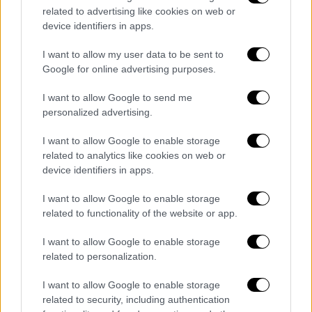
βρίσκεται και με μία γρήγορη κίνηση
related to advertising like cookies on web or
κατάφερε να το αποφύγει.
device identifiers in apps.
Μέσα στο περίπτερο βρισκόταν ένας
I want to allow my user data to be sent to
Google for online advertising purposes.
υπάλληλος
, ο οποίος δεν χτύπησε από την
πρόσκρουση του φορτηγού. Στο περίπτερο
I want to allow Google to send me
σημειώθηκαν σοβαρές ζημιές.
personalized advertising.
Στο σημείο έφτασαν άμεσα αστυνομικές
I want to allow Google to enable storage
related to analytics like cookies on web or
δυνάμεις και διενεργείται έρευνα για τις
device identifiers in apps.
ακριβείς αιτίες του ατυχήματος.
I want to allow Google to enable storage
related to functionality of the website or app.
Τα σχολιά σας δημοσιεύονται άμεσα με δική σας ευθύνη. Το
I want to allow Google to enable storage
ΕΘΝΟΣ θα παρεμβαίνει και τα προσβλητικά σχόλια θα
related to personalization.
διαγράφονται
I want to allow Google to enable storage
related to security, including authentication