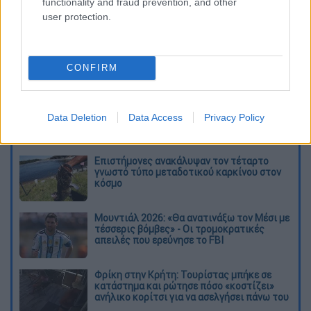
functionality and fraud prevention, and other
user protection.
CONFIRM
καταχώρηση
Data Deletion
Data Access
Privacy Policy
Διαβάστε ακόμη
Επιστήμονες ανακάλυψαν τον τέταρτο
γνωστό τύπο μεταδοτικού καρκίνου στον
κόσμο
Μουντιάλ 2026: «Θα ανατινάξω τον Μέσι με
τέσσερις βόμβες» - Οι τρομοκρατικές
απειλές που ερεύνησε το FBI
Φρίκη στην Κρήτη: Τουρίστας μπήκε σε
κατάστημα και ρώτησε πόσο «κοστίζει»
ανήλικο κορίτσι για να ασελγήσει πάνω του