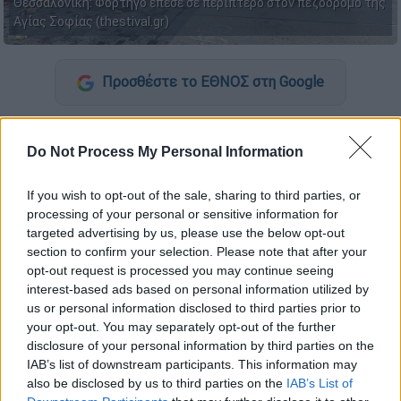
Θεσσαλονίκη: Φορτηγό έπεσε σε περίπτερο στον πεζόδρομο της
Αγίας Σοφίας (thestival.gr)
Προσθέστε το ΕΘΝΟΣ στη Google
Ένα απίστευτο περιστατικό
σημειώθηκε
πριν από λίγη ώρα
στην
«καρδιά»
του
Do Not Process My Personal Information
κέντρου της
Θεσσαλονίκης
και πιο
If you wish to opt-out of the sale, sharing to third parties, or
συγκεκριμένα στον πεζόδρομο της Αγίας
processing of your personal or sensitive information for
Σοφίας.
Φορτηγό έπεσε πάνω σε
περίπτερο
,
targeted advertising by us, please use the below opt-out
χωρίς, ευτυχώς, να τραυματιστεί ο
section to confirm your selection. Please note that after your
υπάλληλος αλλά και μία κοπέλα που ψώνιζε
opt-out request is processed you may continue seeing
interest-based ads based on personal information utilized by
εκείνη τη στιγμή.
us or personal information disclosed to third parties prior to
your opt-out. You may separately opt-out of the further
Ειδικότερα, το περιστατικό σημειώθηκε
disclosure of your personal information by third parties on the
λίγο πριν τις 9:30 το πρωί της Τρίτης 12
IAB’s list of downstream participants. This information may
Μαΐου. Ο οδηγός τους
φορτηγού
, ενώ
also be disclosed by us to third parties on the
IAB’s List of