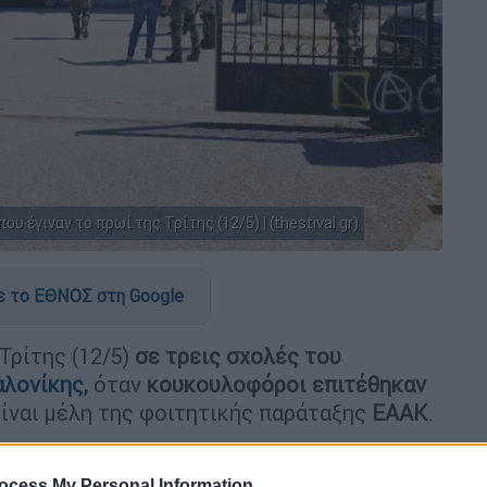
 έγιναν το πρωί της Τρίτης (12/5) | (thestival.gr)
 το ΕΘΝΟΣ στη Google
Τρίτης (12/5)
σε τρεις σχολές του
αλονίκης
,
όταν
κουκουλοφόροι επιτέθηκαν
είναι μέλη της φοιτητικής παράταξης
ΕΑΑΚ
.
ι άτομα, όπως μεταδίδει το
thestival.gr
.
ocess My Personal Information