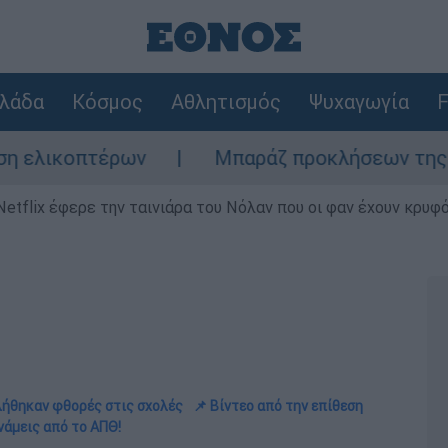
λάδα
Κόσμος
Αθλητισμός
Ψυχαγωγία
F
ρων
Μπαράζ προκλήσεων της Άγκυρας στο Α
Netflix έφερε την ταινιάρα του Νόλαν που οι φαν έχουν κρυφό
κλήθηκαν φθορές στις σχολές
📌 Βίντεο από την επίθεση
νάμεις από το ΑΠΘ!