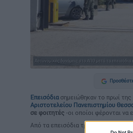
Αστυνομικές δυνάμεις στο ΑΠΘ μετά τα επεισόδια που
Προσθέστε
Επεισόδια
σημειώθηκαν το πρωί της 
Αριστοτελείου Πανεπιστημίου Θεσσ
σε φοιτητές
-οι οποίοι φέρονται να 
Από τα επεισόδια τραυματίστηκαν έξ
Do Not Pr