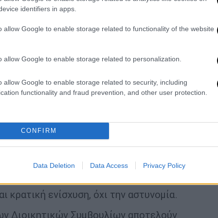
evice identifiers in apps.
o allow Google to enable storage related to functionality of the website
o allow Google to enable storage related to personalization.
μεσα οι αστυνομικές δυνάμεις
o allow Google to enable storage related to security, including
cation functionality and fraud prevention, and other user protection.
 φοιτητικές εκλογές, η Κυβέρνηση ακόμα
CONFIRM
. Είναι μια συνήθεια που έγινε λατρεία για
ου η Νέα Δημοκρατία πιέζεται πολιτικά και
και ανομίας" στα πανεπιστήμια αναφέρει η
Data Deletion
Data Access
Privacy Policy
ι κρατική ενίσχυση, όχι την αστυνομία.
ων Διοικητικών Συμβουλίων αποτελούν