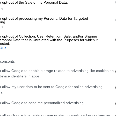
o opt-out of the Sale of my Personal Data.
In
ιρό υπάρχει
ένταση μεταξύ
, ενώ σχεδόν κάθε χρόνο το κλίμα
to opt-out of processing my Personal Data for Targeted
ing.
ές εκλογές
.
In
o opt-out of Collection, Use, Retention, Sale, and/or Sharing
ersonal Data that Is Unrelated with the Purposes for which it
lected.
Out
consents
o allow Google to enable storage related to advertising like cookies on
evice identifiers in apps.
o allow my user data to be sent to Google for online advertising
s.
video
to allow Google to send me personalized advertising.
o allow Google to enable storage related to analytics like cookies on