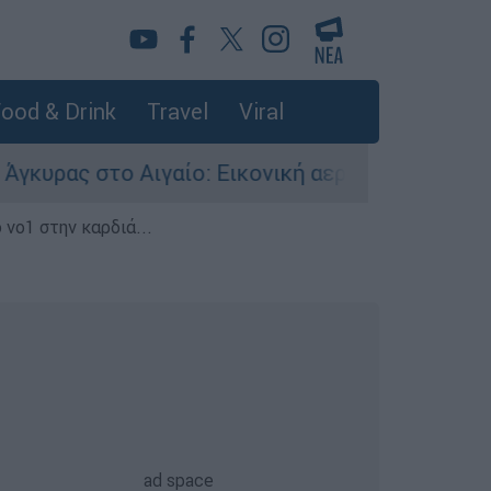
ood & Drink
Travel
Viral
ιγαίο: Εικονική αερομαχία ανάμεσα σε ελληνικ
 νο1 στην καρδιά...