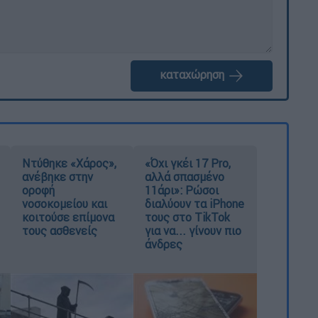
καταχώρηση
Ντύθηκε «Χάρος»,
«Όχι γκέι 17 Pro,
ανέβηκε στην
αλλά σπασμένο
οροφή
11άρι»: Ρώσοι
νοσοκομείου και
διαλύουν τα iPhone
κοιτούσε επίμονα
τους στο TikTok
τους ασθενείς
για να... γίνουν πιο
άνδρες