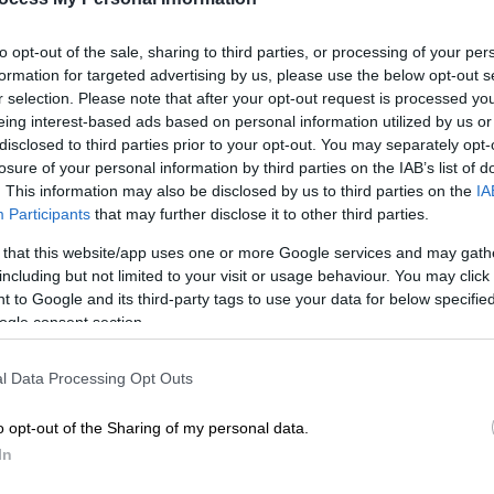
to opt-out of the sale, sharing to third parties, or processing of your per
formation for targeted advertising by us, please use the below opt-out s
r selection. Please note that after your opt-out request is processed y
ι των γονιών του, τους χτύπησε και
eing interest-based ads based on personal information utilized by us or
πίνα
disclosed to third parties prior to your opt-out. You may separately opt-
losure of your personal information by third parties on the IAB’s list of
. This information may also be disclosed by us to third parties on the
IA
Participants
that may further disclose it to other third parties.
οκλήθηκαν φθορές στις σχολές
 that this website/app uses one or more Google services and may gath
including but not limited to your visit or usage behaviour. You may click 
ρωί της Τρίτης 12 Μαΐου,
κουκουλοφόροι
,
 to Google and its third-party tags to use your data for below specifi
ogle consent section.
υσιαστικές ομάδες,
επιτέθηκαν με ρόπαλα
λυτεχνική Σχολή, στη Νομική Σχολή και
l Data Processing Opt Outs
o opt-out of the Sharing of my personal data.
ροκάλεσαν φθορές στις σχολές, με
In
 και
φοιτητές
να προσπαθούν έντρομοι να