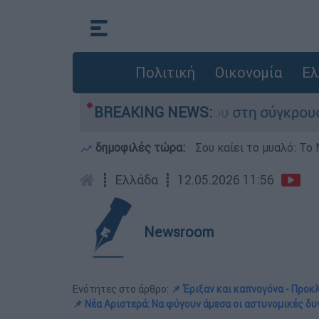
Πολιτική
Οικονομία
Ελ
 που έχασε τη ζωή του στη σύγκρουση ελικοπτέ
BREAKING NEWS:
δημοφιλές τώρα:
Σου καίει το μυαλό: Το 
┋
Ελλάδα
┋
12.05.2026 11:56
Newsroom
Ενότητες στο άρθρο:
📌 Έριξαν και καπνογόνα - Προ
📌 Νέα Αριστερά: Να φύγουν άμεσα οι αστυνομικές δυ