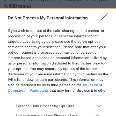
4.430 ευρώ
.
Do Not Process My Personal Information
If you wish to opt-out of the sale, sharing to third parties, or
processing of your personal or sensitive information for
targeted advertising by us, please use the below opt-out
section to confirm your selection. Please note that after your
opt-out request is processed you may continue seeing
interest-based ads based on personal information utilized by
us or personal information disclosed to third parties prior to
your opt-out. You may separately opt-out of the further
disclosure of your personal information by third parties on the
IAB’s list of downstream participants. This information may
Το
δεύτερο βίντεο
είναι από ληστεία στην
also be disclosed by us to third parties on the
IAB’s List of
Αιγείρα Αχαΐας
, όπου οι ληστές στις 4
Downstream Participants
that may further disclose it to other
Νοεμβρίου 2024 με την απειλή πιστολιών
third parties.
και υποπολυβόλου τύπου Sten αφαίρεσαν το
Please note that this website/app uses one or more Google
Personal Data Processing Opt Outs
χρηματικό ποσό των 1.527 ευρώ.
services and may gather and store information including but
not limited to your visit or usage behaviour. You may click to
I want to opt-out of the Sharing of my