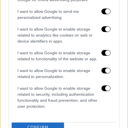
Στο βίντεο φαίνεται η απόπειρα, με έναν από
I want to allow Google to send me
τους
ληστές να σπάει το ATM
, και μία
personalized advertising.
γυναίκα με
μακρύκανο όπλο
, ενώ
I want to allow Google to enable storage
εμφανίζεται και τρίτο μέλος της ομάδας.
related to analytics like cookies on web or
device identifiers in apps.
I want to allow Google to enable storage
related to functionality of the website or app.
I want to allow Google to enable storage
related to personalization.
I want to allow Google to enable storage
related to security, including authentication
functionality and fraud prevention, and other
user protection.
Υπενθυμίζεται ότι σύμφωνα με τις
ανακοινώσεις της ΕΛΑΣ,
η συμμορία είχε
CONFIRM