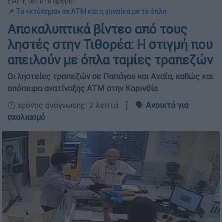
Ενότητες στο άρθρο:
📌 Το «χτύπημα» σε ΑΤΜ και η γυναίκα με το όπλο
Αποκαλυπτικά βίντεο από τους
ληστές στην Τιθορέα: Η στιγμή που
απειλούν με όπλα ταμίες τραπεζών
Οι ληστείες τραπεζών σε Παπάγου και Αχαΐα, καθώς και
απόπειρα ανατίναξης ATM στην Κορινθία
🕛 χρόνος ανάγνωσης: 2 λεπτά ┋ 🗣️
Ανοικτό για
σχολιασμό