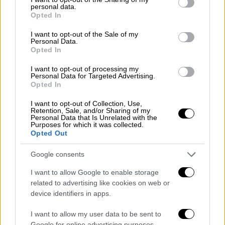
personal data.
grant or deny consent to Google and its third-party tags to
Opted In
use your data for below specified purposes in below Google
consent section.
I want to opt-out of the Sale of my
Personal Data.
Opted In
I want to opt-out of processing my
Personal Data for Targeted Advertising.
Opted In
I want to opt-out of Collection, Use,
Retention, Sale, and/or Sharing of my
Personal Data that Is Unrelated with the
Purposes for which it was collected.
Το «χτύπημα» σε ΑΤΜ και η γυναίκα
Opted Out
με το όπλο
Google consents
Το φως της δημοσιότητας είδε και ένα ένα
I want to allow Google to enable storage
βίντεο
από την
απόπειρα διάρρηξης ATM
related to advertising like cookies on web or
device identifiers in apps.
στα Λουτρά της Ωραίας Ελένης, που είχαν
πραγματοποιήσει οι ληστές της τράπεζας
I want to allow my user data to be sent to
στην
Τιθορέα
τον περασμένο Φεβρουάριο.
Google for online advertising purposes.