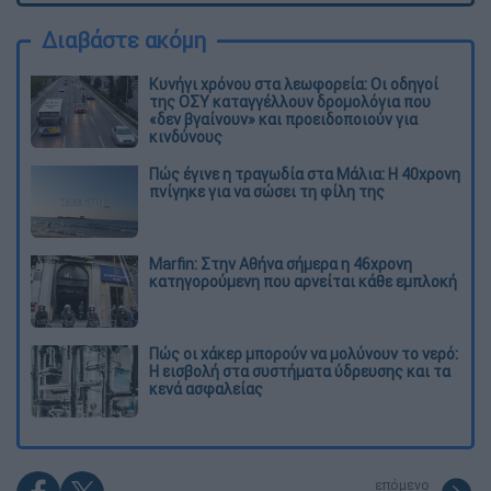
Διαβάστε ακόμη
Κυνήγι χρόνου στα λεωφορεία: Οι οδηγοί
της ΟΣΥ καταγγέλλουν δρομολόγια που
«δεν βγαίνουν» και προειδοποιούν για
κινδύνους
Πώς έγινε η τραγωδία στα Μάλια: Η 40χρονη
πνίγηκε για να σώσει τη φίλη της
Marfin: Στην Αθήνα σήμερα η 46χρονη
κατηγορούμενη που αρνείται κάθε εμπλοκή
Πώς οι χάκερ μπορούν να μολύνουν το νερό:
Η εισβολή στα συστήματα ύδρευσης και τα
κενά ασφαλείας
επόμενο