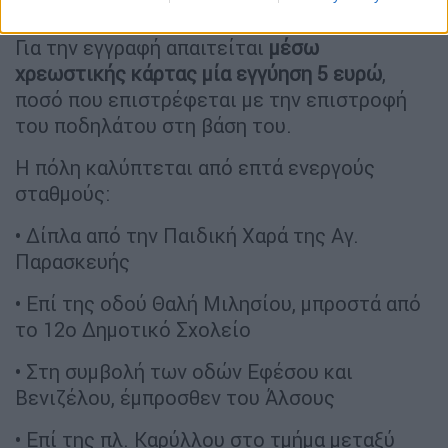
Για την εγγραφή απαιτείται
μέσω
χρεωστικής κάρτας μία εγγύηση 5 ευρώ
,
ποσό που επιστρέφεται με την επιστροφή
του ποδηλάτου στη βάση του.
Η πόλη καλύπτεται από επτά ενεργούς
σταθμούς:
• Δίπλα από την Παιδική Χαρά της Αγ.
Παρασκευής
• Επί της οδού Θαλή Μιλησίου, μπροστά από
το 12ο Δημοτικό Σχολείο
• Στη συμβολή των οδών Εφέσου και
Βενιζέλου, έμπροσθεν του Άλσους
• Επί της πλ. Καρύλλου στο τμήμα μεταξύ