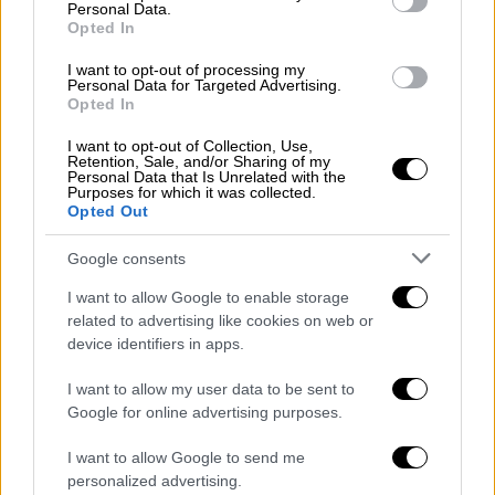
60 km, μέγιστη ταχύτητα 25 km/h και
Personal Data.
Opted In
ενσωματωμένα συστήματα GPS/4G για
παρακολούθηση
σε πραγματικό χρόνο, ενώ
I want to opt-out of processing my
Personal Data for Targeted Advertising.
διαθέτουν εξοπλισμό ασφαλείας όπως
Opted In
φώτα, φρένα και συναγερμό. Παράλληλα,
I want to opt-out of Collection, Use,
τοποθετούνται σε ειδικές
Retention, Sale, and/or Sharing of my
Personal Data that Is Unrelated with the
αντιβανδαλιστικές βάσεις κλειδώματος και
Purposes for which it was collected.
φόρτισης, οι οποίες εξασφαλίζουν την
Opted Out
ασφαλή πρόσδεση του ποδηλάτου και την
Google consents
αυτόματη φόρτιση της μπαταρίας κατά τη
στάθμευση, με ενσωματωμένα συστήματα
I want to allow Google to enable storage
related to advertising like cookies on web or
προστασίας και αντοχή σε έντονη χρήση,
device identifiers in apps.
επιτρέποντας την εύκολη και συνεχή
λειτουργία του συστήματος για τους
I want to allow my user data to be sent to
χρήστες.
Google for online advertising purposes.
Οι πολίτες μπορούν να κατεβάσουν στο
I want to allow Google to send me
personalized advertising.
κινητό τους την εφαρμογή
e-bike sharing
,