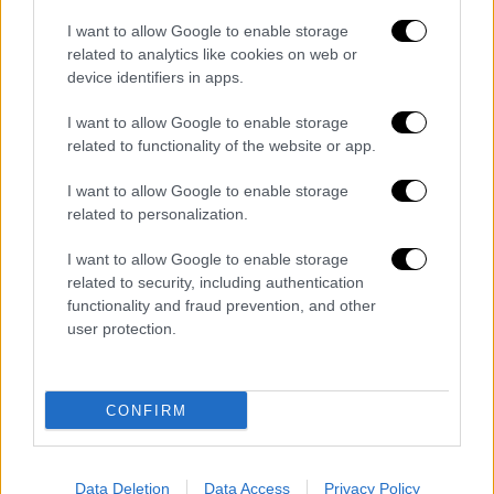
όπου επιλέγουν τον Δήμο Νέας Σμύρνης και
I want to allow Google to enable storage
με απλά βήματα κάνουν εγγραφή. Στη
related to analytics like cookies on web or
συνέχεια εμφανίζονται τα διαθέσιμα
device identifiers in apps.
ποδήλατα στους σταθμούς τα οποία μπορούν
I want to allow Google to enable storage
να χρησιμοποιήσουν για διαδρομές μέσα
related to functionality of the website or app.
στην πόλη. Εναλλακτικά μπορούν να
σκανάρουν τον κωδικό Qr που αναγράφεται
I want to allow Google to enable storage
related to personalization.
στην αφίσα.
I want to allow Google to enable storage
related to security, including authentication
functionality and fraud prevention, and other
user protection.
CONFIRM
Data Deletion
Data Access
Privacy Policy