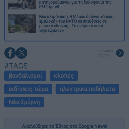
κατηγορούμενου για τη δολοφονία της
Ελίζαμπεθ
Νέα κλιμάκωση: Η Μόσχα δείχνει «άμεση
εμπλοκή» του ΝΑΤΟ σε επιθέσεις σε
ρωσικό έδαφος - Τα ονόματα και ο
«εγκέφαλος»
επόμενο
άρθρο
#TAGS
βανδαλισμοί
κλοπές
ειδήσεις τώρα
ηλεκτρικά ποδήλατα
Νέα Σμύρνη
Ακολούθησε το Έθνος στο Google News!