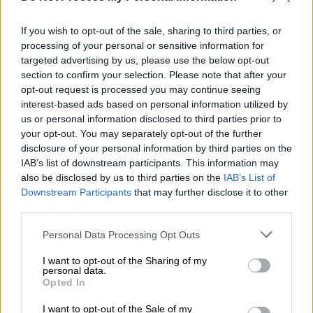
If you wish to opt-out of the sale, sharing to third parties, or
processing of your personal or sensitive information for
targeted advertising by us, please use the below opt-out
section to confirm your selection. Please note that after your
opt-out request is processed you may continue seeing
interest-based ads based on personal information utilized by
us or personal information disclosed to third parties prior to
your opt-out. You may separately opt-out of the further
disclosure of your personal information by third parties on the
IAB’s list of downstream participants. This information may
Πώς λειτουργούν τα δωρεάν
also be disclosed by us to third parties on the
IAB’s List of
Downstream Participants
that may further disclose it to other
κοινόχρηστα ποδήλατα
third parties.
Όπως περιγράφει ο δήμος Νέας Σμύρνης, τα
Please note that this website/app uses one or more Google
Personal Data Processing Opt Outs
ηλεκτρικά ποδήλατα του συστήματος
services and may gather and store information including but
not limited to your visit or usage behaviour. You may click to
I want to opt-out of the Sharing of my
μικροκινητικότητας είναι σχεδιασμένα για
personal data.
grant or deny consent to Google and its third-party tags to
αστική χρήση, ανθεκτικά και εύκολα στη
Opted In
use your data for below specified purposes in below Google
χρήση, με
κινητήρα 250W, αυτονομία άνω των
consent section.
I want to opt-out of the Sale of my