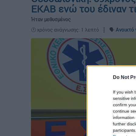
ΕΚΑΒ ενώ του έδιναν τ
Ήταν μεθυσμένος
🕛 χρόνος ανάγνωσης: 1 λεπτό ┋ 🗣️
Ανοικτό 
Do Not Pr
If you wish 
sensitive in
confirm you
continue se
information 
further disc
participants