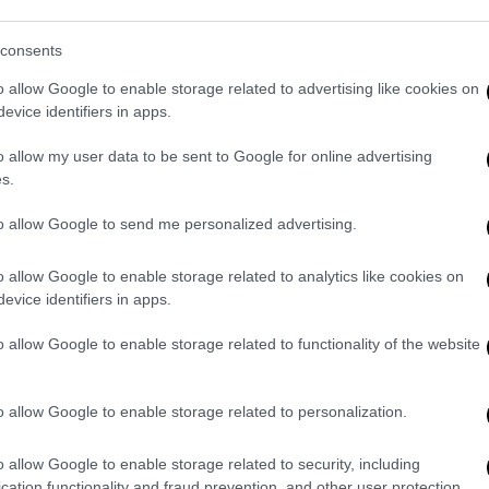
υ πληρώματος και επιτέθηκε σε
δεύτερο
ρόσωπο.
consents
o allow Google to enable storage related to advertising like cookies on
evice identifiers in apps.
o allow my user data to be sent to Google for online advertising
γυναίκα που παρασύρθηκε από
s.
to allow Google to send me personalized advertising.
o allow Google to enable storage related to analytics like cookies on
evice identifiers in apps.
ύς της Ομάδας ΔΙ.ΑΣ
., ενώ σε βάρος του
ωματική βλάβη και απειλή.
o allow Google to enable storage related to functionality of the website
o allow Google to enable storage related to personalization.
. Το ΕΘΝΟΣ θα παρεμβαίνει και τα προσβλητικά σχόλια θα
o allow Google to enable storage related to security, including
cation functionality and fraud prevention, and other user protection.