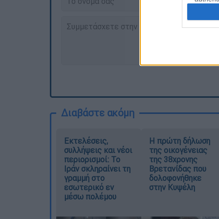
Διαβάστε ακόμη
Εκτελέσεις,
Η πρώτη δήλωση
συλλήψεις και νέοι
της οικογένειας
περιορισμοί: Το
της 38χρονης
Ιράν σκληραίνει τη
Βρετανίδας που
γραμμή στο
δολοφονήθηκε
εσωτερικό εν
στην Κυψέλη
μέσω πολέμου