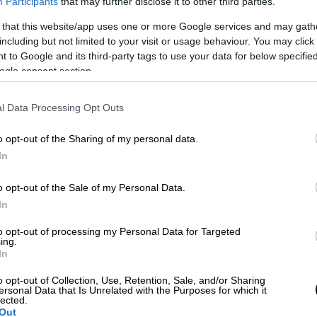
Participants
that may further disclose it to other third parties.
 that this website/app uses one or more Google services and may gath
including but not limited to your visit or usage behaviour. You may click 
 to Google and its third-party tags to use your data for below specifi
ogle consent section.
l Data Processing Opt Outs
o opt-out of the Sharing of my personal data.
In
 το ΕΘΝΟΣ στη Google
o opt-out of the Sale of my Personal Data.
στη Νεάπολη
Θεσσαλονίκης
, όταν 69χρονος
In
τά τη διάρκεια παροχής πρώτων βοηθειών.
to opt-out of processing my Personal Data for Targeted
ing.
ό
In
 Τετάρτης. Σύμφωνα με την Αστυνομία
, ο
o opt-out of Collection, Use, Retention, Sale, and/or Sharing
ersonal Data that Is Unrelated with the Purposes for which it
έθης
, όταν οι διασώστες έσπευσαν να τον
lected.
Out