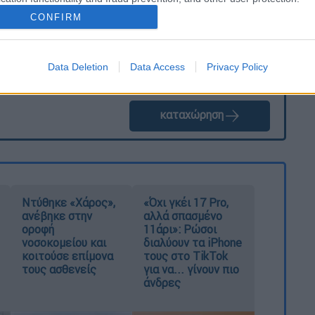
CONFIRM
Data Deletion
Data Access
Privacy Policy
καταχώρηση
Ντύθηκε «Χάρος»,
«Όχι γκέι 17 Pro,
ανέβηκε στην
αλλά σπασμένο
οροφή
11άρι»: Ρώσοι
νοσοκομείου και
διαλύουν τα iPhone
κοιτούσε επίμονα
τους στο TikTok
τους ασθενείς
για να... γίνουν πιο
άνδρες