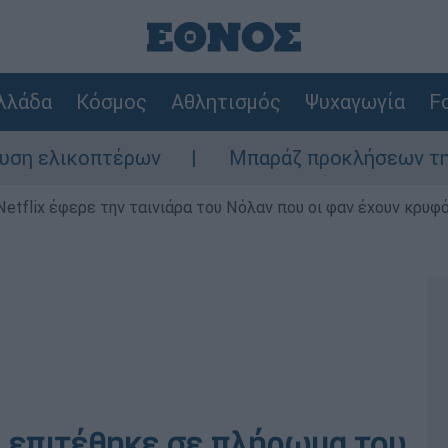
λλάδα
Κόσμος
Αθλητισμός
Ψυχαγωγία
Fo
ελικοπτέρων
Μπαράζ προκλήσεων της Άγκυρ
Netflix έφερε την ταινιάρα του Νόλαν που οι φαν έχουν κρυφό
 επιτέθηκε σε πλήρωμα του