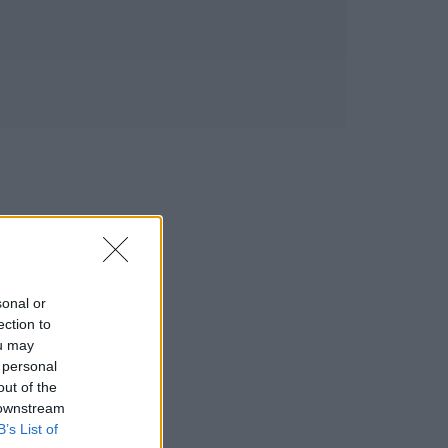
sonal or
ection to
ou may
 personal
out of the
 downstream
B’s List of