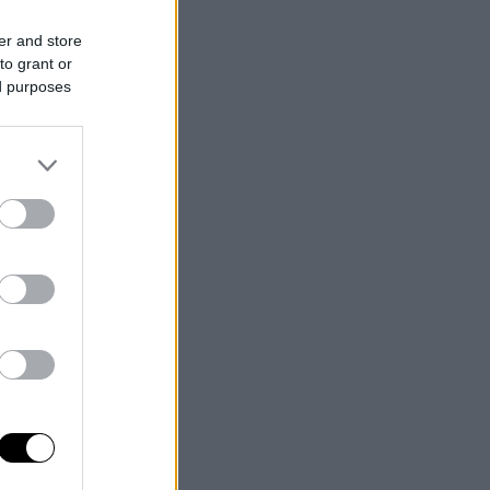
er and store
to grant or
ed purposes