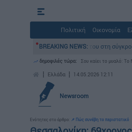
Πολιτική
Οικονομία
Ε
η Δαμίγο που έχασε τη ζωή του στη σύγκρουση 
BREAKING NEWS:
δημοφιλές τώρα:
Σου καίει το μυαλό: Το 
┋
Ελλάδα
┋
14.05.2026 12:11
Newsroom
Ενότητες στο άρθρο:
📌 Πώς συνέβη το περιστατικό
Θεσσαλονίκη: 69χρονος