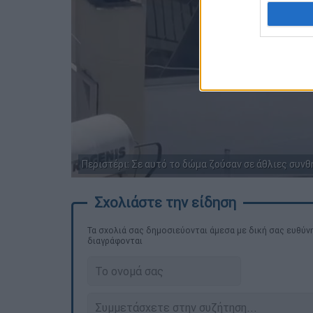
Περιστέρι: Σε αυτό το δώμα ζούσαν σε άθλιες συν
Τα σχολιά σας δημοσιεύονται άμεσα με δική σας ευθύνη
διαγράφονται