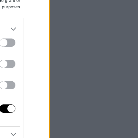
to grant or
ed purposes