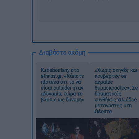
Διαβάστε ακόμη
Kadebostany στο
«Χωρίς σκηνές και
ethnos.gr: «Κάποτε
κουβέρτες σε
πίστευα ότι το να
ακραίες
είσαι outsider ήταν
θερμοκρασίες»: Σε
αδυναμία, τώρα το
δραματικές
βλέπω ως δύναμη»
συνθήκες χιλιάδες
μετανάστες στη
Θέουτα