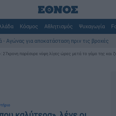
λλάδα
Κόσμος
Αθλητισμός
Ψυχαγωγία
Fo
 για αποκατάσταση πριν τις βροχές
Συναγ
 27χρονη παρέσυρε νύφη λίγες ώρες μετά το γάμο της και ζη
στήριο
που καλύτερα», λένε οι