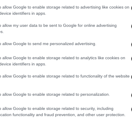
o allow Google to enable storage related to advertising like cookies on
στολή
καταδικάστηκαν σήμερα (14/5) οι
evice identifiers in apps.
καστήριο τούς έκρινε ένοχους για το
o allow my user data to be sent to Google for online advertising
νδυνο σε βαθμό πλημμελήματος.
s.
της ποινής σε χρηματική εξαγορά, με ποσό
to allow Google to send me personalized advertising.
απόφαση έχει ανασταλτικό χαρακτήρα.
o allow Google to enable storage related to analytics like cookies on
evice identifiers in apps.
o allow Google to enable storage related to functionality of the website
o allow Google to enable storage related to personalization.
o allow Google to enable storage related to security, including
cation functionality and fraud prevention, and other user protection.