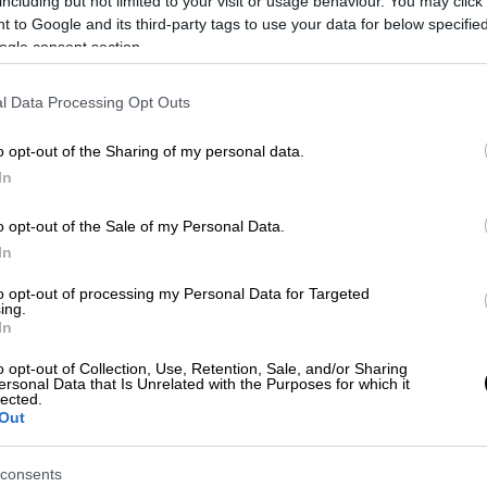
including but not limited to your visit or usage behaviour. You may click 
α πάνε τα παιδιά κάπου καλύτερα»
, φέρονται
 to Google and its third-party tags to use your data for below specifi
 μετά τη σύλληψή τους, οι δύο γονείς,
ogle consent section.
hnos.gr.
l Data Processing Opt Outs
o opt-out of the Sharing of my personal data.
In
α ζούσαν τα έξι παιδιά - Είχαν γίνει
o opt-out of the Sale of my Personal Data.
In
to opt-out of processing my Personal Data for Targeted
ing.
In
η κατάσταση στην οποία βρέθηκαν τα παιδιά
o opt-out of Collection, Use, Retention, Sale, and/or Sharing
κή. Μάλιστα, ίσως, στη χειρότερη θέση
ersonal Data that Is Unrelated with the Purposes for which it
lected.
α παιδιά της οικογένειας που
εντοπίστηκαν
Out
αστήριο
consents