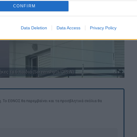
CONFIRM
Data Deletion
Data Access
Privacy Policy
θήκες τα 6 παιδιά (Screenshots/OPEN)
. Το ΕΘΝΟΣ θα παρεμβαίνει και τα προσβλητικά σχόλια θα