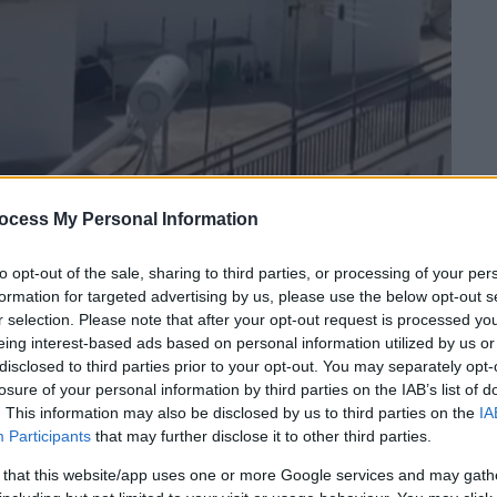
στέρι (Screenshot from Glomex)
ocess My Personal Information
to opt-out of the sale, sharing to third parties, or processing of your per
 το ΕΘΝΟΣ στη Google
formation for targeted advertising by us, please use the below opt-out s
r selection. Please note that after your opt-out request is processed y
eing interest-based ads based on personal information utilized by us or
 στην οποία διαβιούσαν τα
έξι παιδιά
disclosed to third parties prior to your opt-out. You may separately opt-
ελήφθησαν για παραμέληση ανηλίκων
στο
losure of your personal information by third parties on the IAB’s list of
. This information may also be disclosed by us to third parties on the
IA
Participants
that may further disclose it to other third parties.
ν καλές. Δεν είμαστε σε θέση να
 that this website/app uses one or more Google services and may gath
τους δυο μας δεν έχει καταφέρει μέχρι