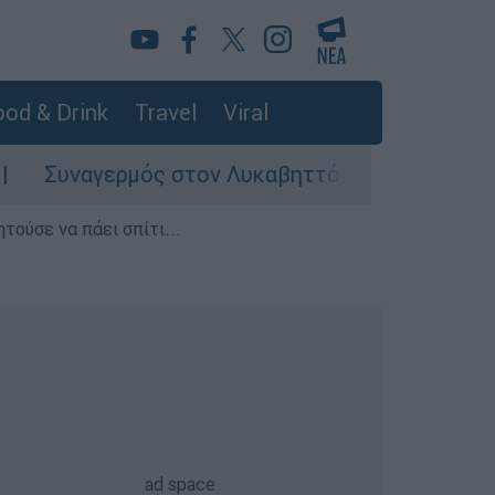
od & Drink
Travel
Viral
ερμός στον Λυκαβηττό: Σορός σε προχωρημένη 
τούσε να πάει σπίτι...