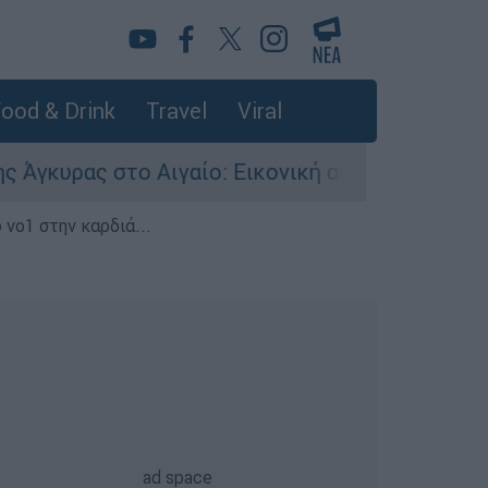
ood & Drink
Travel
Viral
ς στο Αιγαίο: Εικονική αερομαχία ανάμεσα σε 
 νο1 στην καρδιά...