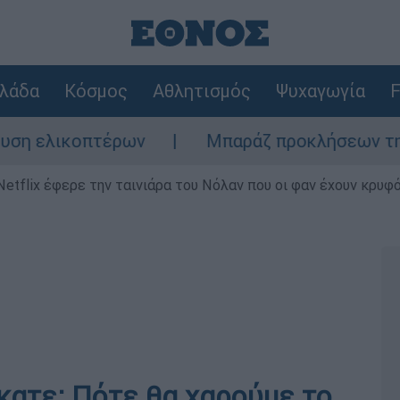
λάδα
Κόσμος
Αθλητισμός
Ψυχαγωγία
F
λικοπτέρων
Μπαράζ προκλήσεων της Άγκυρα
Netflix έφερε την ταινιάρα του Νόλαν που οι φαν έχουν κρυφό
κατε; Πότε θα χαρούμε το