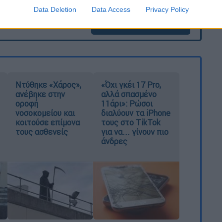
Data Deletion
Data Access
Privacy Policy
καταχώρηση
Ντύθηκε «Χάρος»,
«Όχι γκέι 17 Pro,
ανέβηκε στην
αλλά σπασμένο
οροφή
11άρι»: Ρώσοι
νοσοκομείου και
διαλύουν τα iPhone
κοιτούσε επίμονα
τους στο TikTok
τους ασθενείς
για να... γίνουν πιο
άνδρες