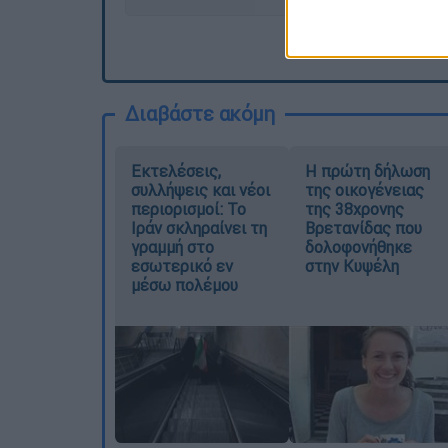
Διαβάστε ακόμη
Εκτελέσεις,
Η πρώτη δήλωση
συλλήψεις και νέοι
της οικογένειας
περιορισμοί: Το
της 38χρονης
Ιράν σκληραίνει τη
Βρετανίδας που
γραμμή στο
δολοφονήθηκε
εσωτερικό εν
στην Κυψέλη
μέσω πολέμου