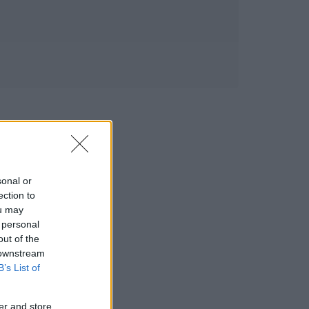
sonal or
ection to
ou may
 personal
out of the
 downstream
B’s List of
er and store