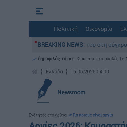
Πολιτική
Οικονομία
Ελ
 Δαμίγο που έχασε τη ζωή του στη σύγκρουση ε
BREAKING NEWS:
δημοφιλές τώρα:
Σου καίει το μυαλό: Το 
┋
Ελλάδα
┋
15.05.2026 04:00
Newsroom
Ενότητες στο άρθρο:
📌 Για ποιους είναι αργία
Αργίες 2026: Κουραστή