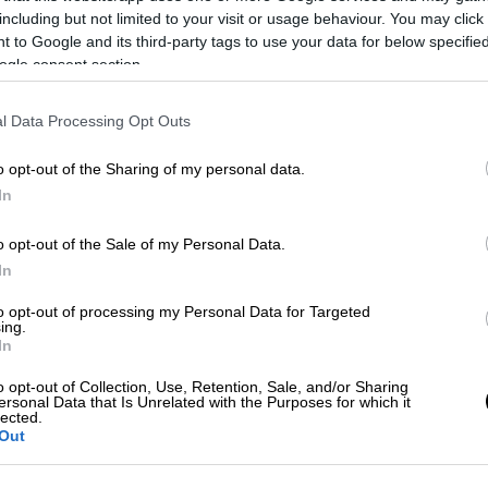
including but not limited to your visit or usage behaviour. You may click 
 to Google and its third-party tags to use your data for below specifi
ogle consent section.
l Data Processing Opt Outs
o opt-out of the Sharing of my personal data.
In
o opt-out of the Sale of my Personal Data.
 το ΕΘΝΟΣ στη Google
In
υχώς, τα νέα είναι καλά για όσους
to opt-out of processing my Personal Data for Targeted
ing.
ό τη ρουτίνα τους.
In
ναι σε λίγες εβδομάδες
, καθώς φέτος η
o opt-out of Collection, Use, Retention, Sale, and/or Sharing
ersonal Data that Is Unrelated with the Purposes for which it
η Δευτέρα 1η Ιουνίου.
lected.
Out
ας, η Εκκλησία τιμά το Άγιο Πνεύμα, το