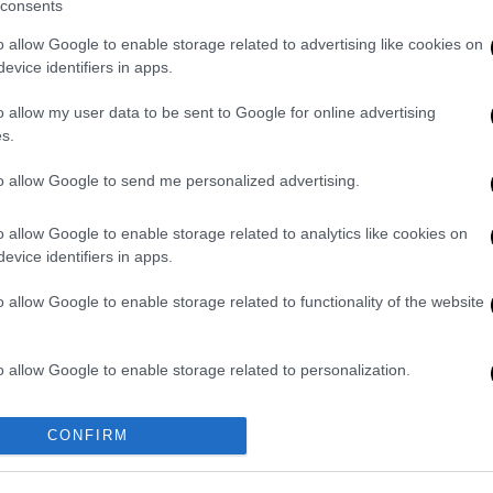
consents
o allow Google to enable storage related to advertising like cookies on
evice identifiers in apps.
τελεί επίσημη
αργία
για τον δημόσιο τομέα.
o allow my user data to be sent to Google for online advertising
εται στις υποχρεωτικές αργίες
και ισχύει
s.
ως τράπεζες, ΟΤΑ, σχολεία κ.ά.) ή εφόσον
, κανονισμό εργασίας ή καθιερωμένη
to allow Google to send me personalized advertising.
o allow Google to enable storage related to analytics like cookies on
evice identifiers in apps.
o allow Google to enable storage related to functionality of the website
. Το ΕΘΝΟΣ θα παρεμβαίνει και τα προσβλητικά σχόλια θα
o allow Google to enable storage related to personalization.
o allow Google to enable storage related to security, including
CONFIRM
cation functionality and fraud prevention, and other user protection.