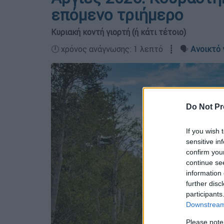
επόμενο τριήμερο
Κυριακή κοντή γιορτή (ή κάτι τέτοιο)
🕛 χρόνος ανάγνωσης: 1 λεπτό ┋ 🗣️
Ανοικτό 
Do Not Pr
If you wish 
sensitive in
confirm you
continue se
information 
further disc
participants
Downstream 
Please note