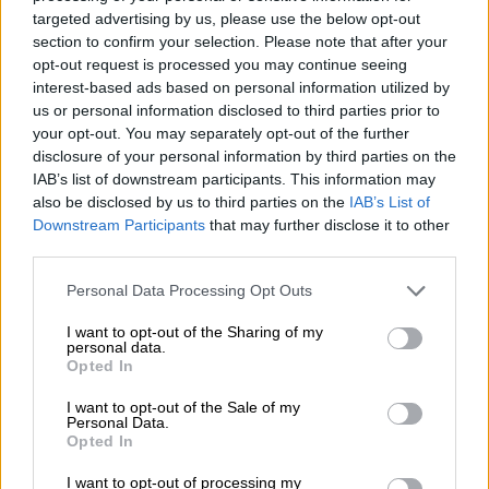
ομάδα -συμμορία, τα μέλη της οποίας
targeted advertising by us, please use the below opt-out
διέπρατταν κακουργηματικές απάτες σε
section to confirm your selection. Please note that after your
opt-out request is processed you may continue seeing
βάρος του Οργανισμού, μέσω ψευδών
interest-based ads based on personal information utilized by
βεβαιώσεων και πλαστογραφιών.
us or personal information disclosed to third parties prior to
your opt-out. You may separately opt-out of the further
Για τον τερματισμό της παράνομης
disclosure of your personal information by third parties on the
δραστηριότητας της εγκληματικής ομάδας,
IAB’s list of downstream participants. This information may
πραγματοποιήθηκε αστυνομική επιχείρηση
also be disclosed by us to third parties on the
IAB’s List of
Downstream Participants
that may further disclose it to other
από το Τμήμα Κοινωνικής Ασφάλισης της
third parties.
Υποδιεύθυνσης Δίωξης Οικονομικών
Εγκλημάτων, χθες Τετάρτη 13 Μαΐου σε
Please note that this website/app uses one or more Google
Personal Data Processing Opt Outs
services and may gather and store information including but
διαφορές περιοχές του Πειραιά.
not limited to your visit or usage behaviour. You may click to
I want to opt-out of the Sharing of my
personal data.
grant or deny consent to Google and its third-party tags to
Στο πλαίσιο αυτό, διεξήχθησαν έρευνες σε
Opted In
use your data for below specified purposes in below Google
οικίες, ιατρεία και εργαστήριο
consent section.
I want to opt-out of the Sale of my
φυσικοθεραπείας, με αποτέλεσμα τη
Personal Data.
Opted In
σύλληψη -3- μελών του κυκλώματος
(39χρονος φυσικοθεραπευτής, ως το
I want to opt-out of processing my