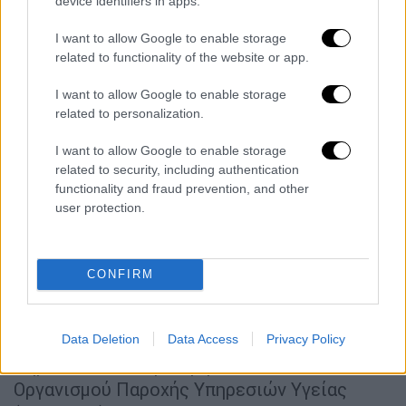
device identifiers in apps.
δεδομένων προσωπικού χαρακτήρα, λήψη
I want to allow Google to enable storage
γνώσης των δεδομένων αυτών και
related to functionality of the website or app.
χρησιμοποίηση αυτών, με συνολικό όφελος
και αντίστοιχη ζημία που υπερβαίνουν το
I want to allow Google to enable storage
ποσό των 120.000 ευρώ, δωροδοκία
related to personalization.
υπαλλήλου, δωροληψία υπαλλήλου καθώς
I want to allow Google to enable storage
και παραβίαση υπηρεσιακού απορρήτου.
related to security, including authentication
functionality and fraud prevention, and other
Ειδικότερα, όπως προέκυψε από την
user protection.
πολύμηνη έρευνα, τα μέλη της συμμορίας,
τουλάχιστον από τον Μάιο του 2021 είχαν
συστήσει και ενταχθεί σε ομάδα – συμμορία
CONFIRM
και επιδίωκαν με μεθοδευμένο και
οργανωμένο τρόπο τη διάπραξη απατών και
πλαστογραφιών σε βάρος του Ελληνικού
Data Deletion
Data Access
Privacy Policy
Δημοσίου και συγκεκριμένα του Εθνικού
Οργανισμού Παροχής Υπηρεσιών Υγείας