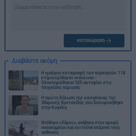
καταχώρηση
Διαβάστε ακόμη
Η «μαύρη» καταγραφή των πυρκαγιών: 118
κτίρια κρίθηκαν «κόκκινα» -
Ολοκληρώθηκαν 325 αυτοψίες στις
πληγείσες περιοχές
Η πρώτη δήλωση της οικογένειας της
38χρονης Βρετανίδας που δολοφονήθηκε
στην Κυψέλη
Ντύθηκε «Χάρος», ανέβηκε στην οροφή
νοσοκομείου και κοιτούσε επίμονα τους
ασθενείς