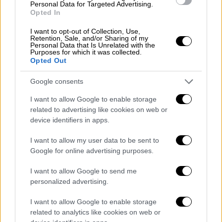
Personal Data for Targeted Advertising.
αρχηγικό μέλος, καθώς και 51χρονος και
Opted In
49χρονος ορθοπαιδικοί ιατροί).
I want to opt-out of Collection, Use,
Retention, Sale, and/or Sharing of my
Σε βάρος τους και σε βάρος ενός υπαλλήλου
Personal Data that Is Unrelated with the
του Ε.Ο.Π.Υ.Υ σχηματίστηκε δικογραφία για
Purposes for which it was collected.
Opted Out
-κατά περίπτωση- οργάνωση σε συμμορία,
πλαστογραφία κατ’ εξακολούθηση, ψευδή
Google consents
βεβαίωση – χρήση ψευδούς βεβαίωσης κατ’
I want to allow Google to enable storage
εξακολούθηση και κατ’ επάγγελμα σε βάρος
related to advertising like cookies on web or
του Ελληνικού Δημοσίου και Ν.Π.Δ.Δ. με
device identifiers in apps.
συνολικό όφελος και αντίστοιχη ζημία που
I want to allow my user data to be sent to
υπερβαίνουν το ποσό των 120.000€, απάτη
Google for online advertising purposes.
από κοινού κατ’ εξακολούθηση και κατ’
επάγγελμα σε βάρος του Ελληνικού
I want to allow Google to send me
Δημοσίου και Ν.Π.Δ.Δ. με συνολικό όφελος
personalized advertising.
και αντίστοιχη ζημία που υπερβαίνουν το
I want to allow Google to enable storage
ποσό των 120.000 ευρώ, χωρίς δικαίωμα
related to analytics like cookies on web or
επέμβαση σε σύστημα αρχειοθέτησης