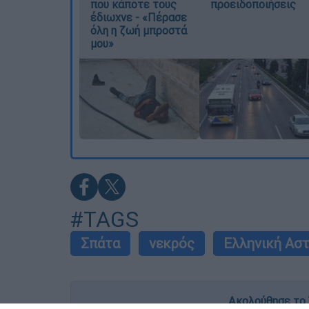
που κάποτε τους
προειδοποιήσεις
έδιωχνε - «Πέρασε
όλη η ζωή μπροστά
μου»
#TAGS
Σπάτα
νεκρός
Ελληνική Ασ
Ακολούθησε το 