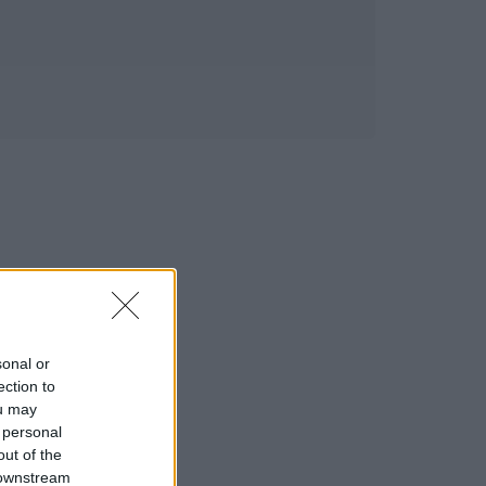
sonal or
ection to
ou may
 personal
out of the
 downstream