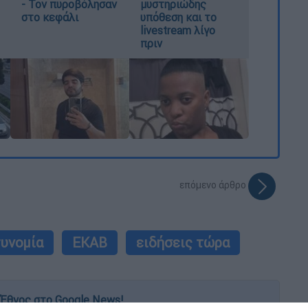
- Τον πυροβόλησαν
μυστηριώδης
στο κεφάλι
υπόθεση και το
livestream λίγο
πριν
επόμενο άρθρο
τυνομία
ΕΚΑΒ
ειδήσεις τώρα
Έθνος στο Google News!