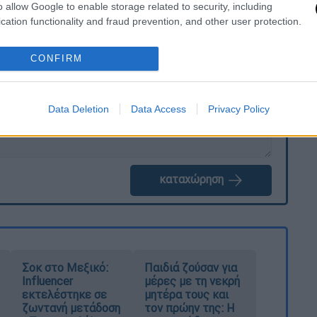
o allow Google to enable storage related to security, including
cation functionality and fraud prevention, and other user protection.
. Το ΕΘΝΟΣ θα παρεμβαίνει και τα προσβλητικά σχόλια θα
CONFIRM
Data Deletion
Data Access
Privacy Policy
καταχώρηση
Σοκ στο Μεξικό:
Παιδιά ζούσαν για
Influencer
μέρες με τη νεκρή
εκτελέστηκε σε
μητέρα τους και
ζωντανή μετάδοση
τον πρώην της: Η