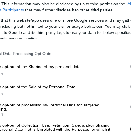
. This information may also be disclosed by us to third parties on the
IA
Participants
that may further disclose it to other third parties.
 that this website/app uses one or more Google services and may gath
including but not limited to your visit or usage behaviour. You may click 
 to Google and its third-party tags to use your data for below specifi
ogle consent section.
l Data Processing Opt Outs
 το ΕΘΝΟΣ στη Google
o opt-out of the Sharing of my personal data.
 αυτοκίνητο
στα Σπάτα
σήμερα (14/5) το
In
ηση
των
Αρχών
.
o opt-out of the Sale of my Personal Data.
ο βρισκόταν η σορός
- εντοπίστηκε
στη
In
to opt-out of processing my Personal Data for Targeted
ing.
In
o opt-out of Collection, Use, Retention, Sale, and/or Sharing
ersonal Data that Is Unrelated with the Purposes for which it