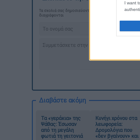
I want t
authenti
Τα σχολιά σας δημοσιεύονται άμεσα με δική σας ευθύνη
διαγράφονται
Διαβάστε ακόμη
Τα «γεράκια» της
Κυνήγι χρόνου στα
Ψάθας: Έσωσαν
λεωφορεία:
από τη μεγάλη
Δρομολόγια που
φωτιά τη γειτονιά
«δεν βγαίνουν» και