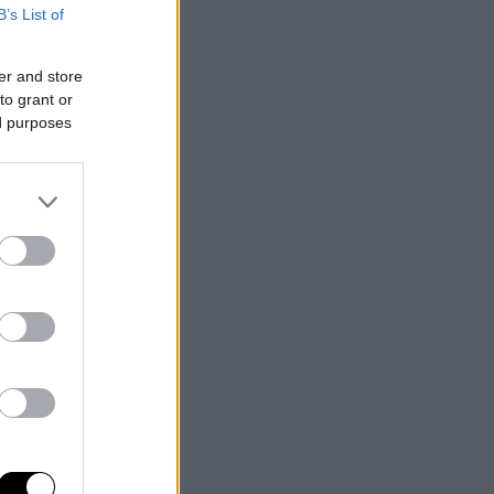
B’s List of
er and store
to grant or
ed purposes