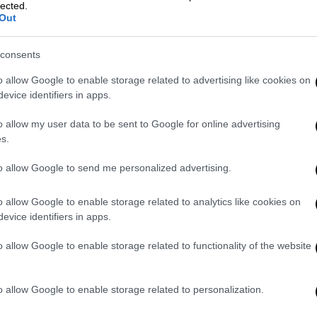
lected.
 έπειτα από ανθρωποκυνηγητό της
Out
consents
o allow Google to enable storage related to advertising like cookies on
Σ σε Παιανία και Σπάτα - Συνολικά 16
evice identifiers in apps.
o allow my user data to be sent to Google for online advertising
s.
to allow Google to send me personalized advertising.
ίνητο που ήταν σταθμευμένο
στη λεωφόρο,
μέλη της ομάδας ΔΙΑΣ που έφτασαν εκεί
o allow Google to enable storage related to analytics like cookies on
ήσεις του
, σύμφωνα με τις πρώτες
evice identifiers in apps.
o allow Google to enable storage related to functionality of the website
μως διαπιστώθηκε ότι ο άνδρας
είχε αφήσει
o allow Google to enable storage related to personalization.