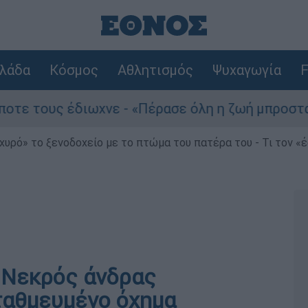
λάδα
Κόσμος
Αθλητισμός
Ψυχαγωγία
F
ους έδιωχνε - «Πέρασε όλη η ζωή μπροστά μου»
χυρό» το ξενοδοχείο με το πτώμα του πατέρα του - Τι τον «
 Νεκρός άνδρας
ταθμευμένο όχημα