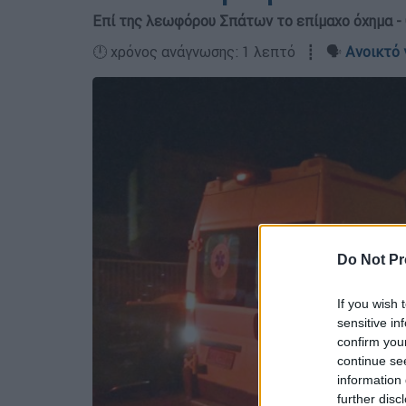
Επί της λεωφόρου Σπάτων το επίμαχο όχημα -
🕛 χρόνος ανάγνωσης: 1 λεπτό ┋ 🗣️
Ανοικτό 
Do Not Pr
If you wish 
sensitive in
confirm you
continue se
information 
further disc