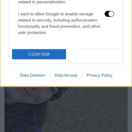
Ελλάδας. Η καταγραφή τους βοηθά
related to personalization.
σημαντικά στη μελέτη των μετακινήσεων και
I want to allow Google to enable storage
της κατάστασης των πληθυσμών των
related to security, including authentication
θαλάσσιων χελωνών. Για τον λόγο αυτό, ο
functionality and fraud prevention, and other
ΑΡΧΕΛΩΝ καλεί πολίτες και επισκέπτες να
user protection.
συμβάλουν ενεργά στην προστασία τους.
CONFIRM
Data Deletion
Data Access
Privacy Policy