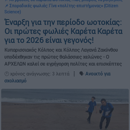
📌 Σποραδικές φωλιές: Γίνε «πολίτης-επιστήμονας» (Citizen
Science)
Έναρξη για την περίοδο ωοτοκίας:
Οι πρώτες φωλιές Καρέτα Καρέτα
για το 2026 είναι γεγονός!
Κυπαρισσιακός Κόλπος και Κόλπος Λαγανά Ζακύνθου
υποδέχθηκαν τις πρώτες θαλάσσιες χελώνες - Ο
ΑΡΧΕΛΩΝ καλεί σε εγρήγορση πολίτες και επισκέπτες
🕛 χρόνος ανάγνωσης: 3 λεπτά ┋ 🗣️
Ανοικτό για
σχολιασμό