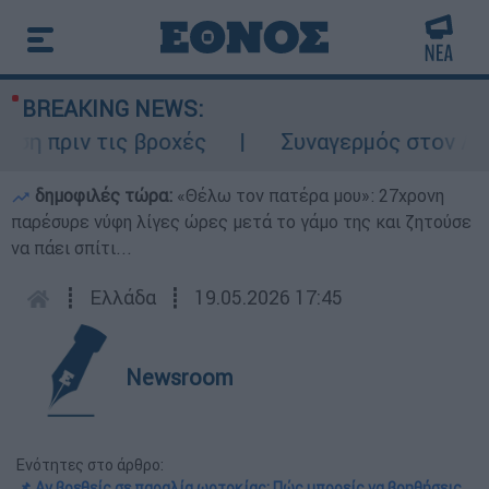
BREAKING NEWS:
ν τις βροχές
Συναγερμός στον Λυκαβηττό
δημοφιλές τώρα:
«Θέλω τον πατέρα μου»: 27χρονη
παρέσυρε νύφη λίγες ώρες μετά το γάμο της και ζητούσε
να πάει σπίτι...
┋
Ελλάδα
┋
19.05.2026 17:45
Newsroom
Ενότητες στο άρθρο:
📌 Αν βρεθείς σε παραλία ωοτοκίας: Πώς μπορείς να βοηθήσεις