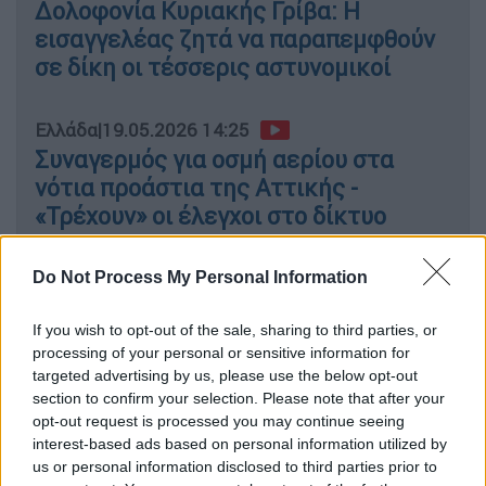
Δολοφονία Κυριακής Γρίβα: Η
εισαγγελέας ζητά να παραπεμφθούν
σε δίκη οι τέσσερις αστυνομικοί
Ελλάδα
|
19.05.2026 14:25
Συναγερμός για οσμή αερίου στα
νότια προάστια της Αττικής -
«Τρέχουν» οι έλεγχοι στο δίκτυο
Do Not Process My Personal Information
Αν βρεθείς σε παραλία ωοτοκίας:
If you wish to opt-out of the sale, sharing to third parties, or
Πώς μπορείς να βοηθήσεις
processing of your personal or sensitive information for
targeted advertising by us, please use the below opt-out
Καθώς ξεκινά η περίοδος ωοτοκίας, η
section to confirm your selection. Please note that after your
opt-out request is processed you may continue seeing
συμπεριφορά όλων μας στις παραλίες
interest-based ads based on personal information utilized by
μπορεί να κάνει τη διαφορά για την επιβίωση
us or personal information disclosed to third parties prior to
των θαλάσσιων χελωνών. Αν