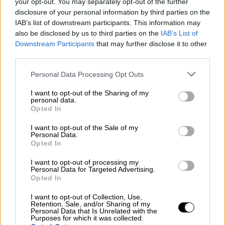
your opt-out. You may separately opt-out of the further
δραστηριοποιείσαι, εργάζεσαι ή βρεθείς σε
disclosure of your personal information by third parties on the
IAB’s list of downstream participants. This information may
παραλία ωοτοκίας:
also be disclosed by us to third parties on the
IAB’s List of
Downstream Participants
that may further disclose it to other
Απομάκρυνε ομπρέλες, ξαπλώστρες και
third parties.
λοιπό εξοπλισμό μετά τη δύση του
ηλίου.
Please note that this website/app uses one or more Google
Personal Data Processing Opt Outs
services and may gather and store information including but
Σβήσε ή κάλυψε τα φώτα που είναι
not limited to your visit or usage behaviour. You may click to
I want to opt-out of the Sharing of my
ορατά από την παραλία και απόφυγε τη
personal data.
grant or deny consent to Google and its third-party tags to
Opted In
νυχτερινή παραμονή κοντά στις φωλιές.
use your data for below specified purposes in below Google
Μην ανάβεις φωτιές στην παραλία τη
consent section.
I want to opt-out of the Sale of my
Personal Data.
νύχτα.
Opted In
Μην ξεσκάβεις φωλιές και μην αγγίζεις
αυγά ή χελωνάκια.
I want to opt-out of processing my
Personal Data for Targeted Advertising.
Μη μετακινείς τη σήμανση, τους
Opted In
προστατευτικούς κλωβούς ή τους
I want to opt-out of Collection, Use,
διαδρόμους εκκόλαψης.
Retention, Sale, and/or Sharing of my
Personal Data that Is Unrelated with the
Απόφυγε τη χρήση τροχοφόρων στην
Purposes for which it was collected.