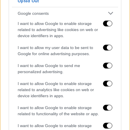
Opted Out
παραλία.
Μείωσε ταχύτητα με σκάφος κοντά σε
Google consents
παραλίες ωοτοκίας.
I want to allow Google to enable storage
Υπενθυμίζεται ότι
οι θαλάσσιες χελώνες, οι
related to advertising like cookies on web or
device identifiers in apps.
φωλιές, τα αυγά και τα χελωνάκια
προστατεύονται από την ελληνική
I want to allow my user data to be sent to
νομοθεσία και διεθνείς συμβάσεις.
Google for online advertising purposes.
Σποραδικές φωλιές: Γίνε «πολίτης-
I want to allow Google to send me
επιστήμονας» (Citizen Science)
personalized advertising.
I want to allow Google to enable storage
Παρότι οι περισσότερες θηλυκές χελώνες
related to analytics like cookies on web or
επιστρέφουν στις παραλίες όπου
device identifiers in apps.
γεννήθηκαν, ορισμένες δημιουργούν φωλιές
σε νέες ή άγνωστες ακτές. Οι λεγόμενες
I want to allow Google to enable storage
related to functionality of the website or app.
«σποραδικές φωλιές»
μπορούν να
εμφανιστούν σε οποιαδήποτε παραλία της
I want to allow Google to enable storage