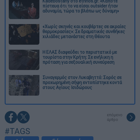
Kadebostany στο ethnos.gr: «Κάποτε
πίστευα ότι το να είσαι outsider ήταν
αδυναμία, τώρα το βλέπω ως δύναμη»
«Χωρίς σκηνές και κουβέρτες σε ακραίες
θερμοκρασίες»: Σε δραματικές συνθήκες
χιλιάδες μετανάστες στη Θέουτα
Η ΕΛΑΣ διαψεύδει το περιστατικό με
τουρίστα στην Κρήτη: Σε ενήλικη η
πρόταση για σεξουαλική συνεύρεση
Συναγερμός στον Λυκαβηττό: Σορός σε
προχωρημένη σήψη εντοπίστηκε κοντά
στους Αγίους Ισιδώρους
επόμενο
άρθρο
#TAGS