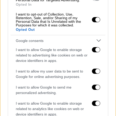
Personal Data for Targeted Advertising.
εισόδημα
έως 29.000 ευρώ, προσαυξανόμενο
Opted In
κατά 5.000 ευρώ
ανά τέκνο, μετά το πρώτο.
I want to opt-out of Collection, Use,
Retention, Sale, and/or Sharing of my
Η επιλογή των δικαιούχων
βασίζεται στη
Personal Data that Is Unrelated with the
Purposes for which it was collected.
μοριοδότηση συγκεκριμένων κριτηρίων
Opted Out
(ΑμεΑ, μονογονέας, αριθμός παιδιών,
εισόδημα, πρώτη φορά συμμετοχή στο
Google consents
πρόγραμμα ή μη συμμετοχή στα δύο
I want to allow Google to enable storage
προηγούμενα προγράμματα, λόγω
related to advertising like cookies on web or
μοριοδότησης), με αντικειμενικό και
device identifiers in apps.
διαφανή τρόπο, μέσω του
Ολοκληρωμένου
I want to allow my user data to be sent to
Πληροφοριακού Συστήματος (ΟΠΣ) της
Google for online advertising purposes.
ΔΥΠΑ
.
I want to allow Google to send me
Όπως επισημαίνεται σε σχετική ανακοίνωση
,
personalized advertising.
οι δικαιούχοι γονείς παιδιών με αναπηρία σε
I want to allow Google to enable storage
ποσοστό 50%
και άνω εξαιρούνται της
related to analytics like cookies on web or
μοριοδότησης, εφόσον οι προσφερόμενες
device identifiers in apps.