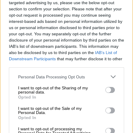
targeted advertising by us, please use the below opt-out
εργαζόμενοι με εξαρτημένη σχέση εργασίας
section to confirm your selection. Please note that after your
ιδιωτικού δικαίου, - ασφαλισμένοι στον e-
opt-out request is processed you may continue seeing
EΦΚΑ, λόγω εξαρτημένης σχέσης εργασίας
interest-based ads based on personal information utilized by
με εισφορές υπέρ του κλάδου ανεργίας της
us or personal information disclosed to third parties prior to
your opt-out. You may separately opt-out of the further
ΔΥΠΑ, οποτεδήποτε στο
διάστημα 12 μηνών
disclosure of your personal information by third parties on the
που προηγούνται της λήξης της προθεσμίας
IAB’s list of downstream participants. This information may
υποβολής αιτήσεων ή - άνεργοι
also be disclosed by us to third parties on the
IAB’s List of
εγγεγραμμένοι στο
Ψηφιακό Μητρώο
Downstream Participants
that may further disclose it to other
third parties.
αναζητούντων εργασία της ΔΥΠΑ
, με
συνεχόμενο χρονικό διάστημα ανεργίας κατά
Please note that this website/app uses one or more Google
Personal Data Processing Opt Outs
την ημερομηνία λήξης της προθεσμίας
services and may gather and store information including but
not limited to your visit or usage behaviour. You may click to
I want to opt-out of the Sharing of my
υποβολής αιτήσεων τουλάχιστον τριών
personal data.
grant or deny consent to Google and its third-party tags to
μηνών, οι οποίοι, αν είναι διαζευγμένοι ή
Opted In
use your data for below specified purposes in below Google
έγγαμοι, πρέπει να έχουν εισόδημα
έως
consent section.
I want to opt-out of the Sale of my
16.000 ευρώ ή 24.000 ευρώ
αντίστοιχα,
Personal Data.
Opted In
προσαυξανόμενο
κατά 5.000 ευρώ
ανά τέκνο,
ενώ, αν είναι μονογονείς, πρέπει να έχουν
I want to opt-out of processing my