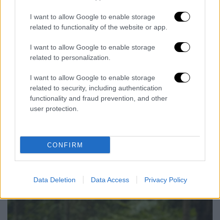
από τους παρόχους θέσεις
για τα παιδιά με
αναπηρία
επαρκούν για τη φιλοξενία όλων
I want to allow Google to enable storage
related to functionality of the website or app.
των παιδιών αυτών, ενώ για πρώτη φορά
εφέτος οι πολύτεκνοι γονείς εξαιρούνται
I want to allow Google to enable storage
από τη διαδικασία της μοριοδότησης και
related to personalization.
συμμετέχουν στο πρόγραμμα, εφόσον
I want to allow Google to enable storage
πληρούν τις προϋποθέσεις συμμετοχής.
related to security, including authentication
functionality and fraud prevention, and other
Σημειώνεται ότι
δεν μπορούν να
user protection.
συμμετάσχουν
στο πρόγραμμα εργαζόμενοι
και άνεργοι που επιδοτούνται για τη
συμμετοχή των παιδιών τους σε
CONFIRM
κατασκηνωτικό πρόγραμμα
οποιουδήποτε
άλλου φορέα για το έτος 2026
.
Data Deletion
Data Access
Privacy Policy