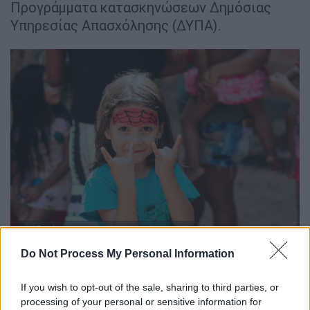
Προγράμματα κατασκηνώσεων Δημόσιας
Υπηρεσίας Απασχόλησης (ΔΥΠΑ).
Παιδικές κατασκηνώσεις (UNSPLASH)
Do Not Process My Personal Information
Δικαιούχοι είναι οι γονείς ή οι ασκούντες
την επιμέλεια
(ανάδοχοι, κηδεμόνες κ.ο.κ.)
If you wish to opt-out of the sale, sharing to third parties, or
ωφελούμενων παιδιών, οι οποίοι είναι: -
processing of your personal or sensitive information for