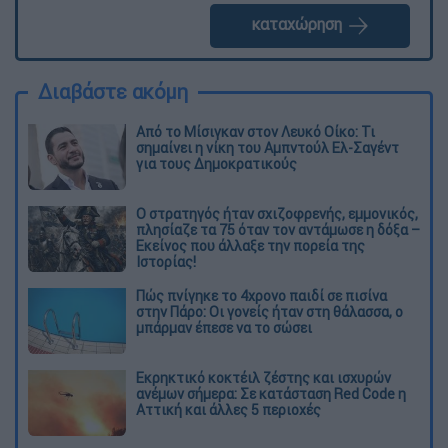
καταχώρηση
Διαβάστε ακόμη
Από το Μίσιγκαν στον Λευκό Οίκο: Τι
σημαίνει η νίκη του Αμπντούλ Ελ-Σαγέντ
για τους Δημοκρατικούς
O στρατηγός ήταν σχιζοφρενής, εμμονικός,
πλησίαζε τα 75 όταν τον αντάμωσε η δόξα –
Εκείνος που άλλαξε την πορεία της
Ιστορίας!
Πώς πνίγηκε το 4χρονο παιδί σε πισίνα
στην Πάρο: Οι γονείς ήταν στη θάλασσα, ο
μπάρμαν έπεσε να το σώσει
Εκρηκτικό κοκτέιλ ζέστης και ισχυρών
ανέμων σήμερα: Σε κατάσταση Red Code η
Αττική και άλλες 5 περιοχές