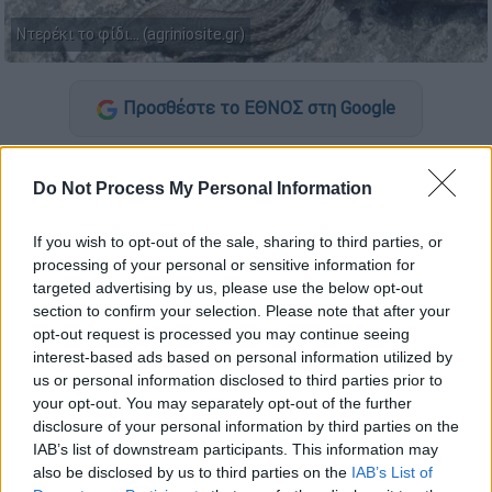
Ντερέκι το φίδι... (agriniosite.gr)
Προσθέστε το ΕΘΝΟΣ στη Google
Ένα τρομακτικό περιστατικό που έκοψε
Do Not Process My Personal Information
την... ανάσα στα μέλη μιας οικογένειας,
συνέβη στη
Ναύπακτο
.
If you wish to opt-out of the sale, sharing to third parties, or
processing of your personal or sensitive information for
Σύμφωνα με δημοσίευμα του
agriniosite.gr
,
targeted advertising by us, please use the below opt-out
ενώ βρίσκονταν εντός αυτοκινήτου που
section to confirm your selection. Please note that after your
κινούνταν,
ο οδηγός αντιλήφθηκε ότι κάτι
opt-out request is processed you may continue seeing
δεν πήγαινε καλά με το τιμόνι, καθώς
interest-based ads based on personal information utilized by
us or personal information disclosed to third parties prior to
αντιμετώπιζε δυσκολία στο να στρίψει το
your opt-out. You may separately opt-out of the further
όχημα.
disclosure of your personal information by third parties on the
IAB’s list of downstream participants. This information may
also be disclosed by us to third parties on the
IAB’s List of
ΔΙΑΒΑΣΤΕ ΕΠΙΣΗΣ