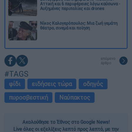
Αττική και 6 περιφέρειες λόγω καύσωνα -
Αυξημένες περιπολίες και drones
Νίκος Καλογερόπουλος: Μια ζωή γεμάτη
θέατρο, σινεμά και ποίηση
επόμενο
άρθρο
#TAGS
φίδι
ειδήσεις τώρα
οδηγός
πυροσβεστική
Ναύπακτος
Ακολούθησε το Έθνος στο Google News!
Live όλες οι εξελίξεις λεπτό προς λεπτό, με την