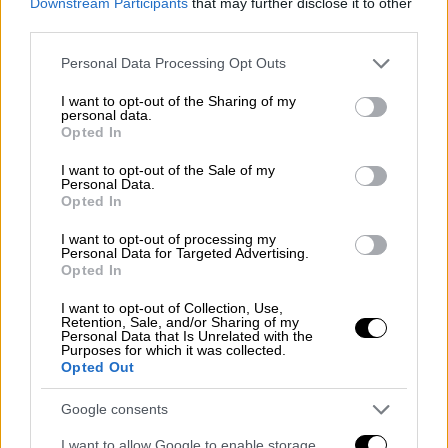
Downstream Participants
that may further disclose it to other
third parties.
Ελλάδα
|
20.05.2026 13:12
Συνελήφθη οδηγός ταξί που χρέωσε
Please note that this website/app uses one or more Google
Personal Data Processing Opt Outs
services and may gather and store information including but
τουρίστες 45 ευρώ για τη διαδρομή
not limited to your visit or usage behaviour. You may click to
I want to opt-out of the Sharing of my
Μοναστηράκι-Πειραιά
personal data.
grant or deny consent to Google and its third-party tags to
Opted In
use your data for below specified purposes in below Google
consent section.
I want to opt-out of the Sale of my
Personal Data.
Opted In
Σοφά σκεπτόμενος, έ
κανε αμέσως στην άκρη
και άνοιξε το καπό για να δει τι συμβαίνει.
I want to opt-out of processing my
Personal Data for Targeted Advertising.
Με μεγάλη έκπληξη διαπίστωσε ότι ένα
Opted In
πολύ μεγάλο σε μέγεθος
φίδι
είχε τυλιχθεί
I want to opt-out of Collection, Use,
και παγιδευτεί στους ιμάντες του κινητήρα.
Retention, Sale, and/or Sharing of my
Personal Data that Is Unrelated with the
Purposes for which it was collected.
Opted Out
Google consents
I want to allow Google to enable storage