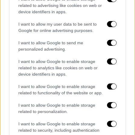
related to advertising like cookies on web or
device identifiers in apps.
I want to allow my user data to be sent to
Google for online advertising purposes.
I want to allow Google to send me
personalized advertising.
Ντερέκι το φίδι... (agriniosite.gr)
I want to allow Google to enable storage
Ο οδηγός κάλεσε την Πυροσβεστική στελέχη
related to analytics like cookies on web or
device identifiers in apps.
της οποίας έσπευσαν στο σημείο που τους
υποδείχθηκε και απελευθέρωσαν το φίδι
I want to allow Google to enable storage
που επέστρεψε στο φυσικό του περιβάλλον.
related to functionality of the website or app.
I want to allow Google to enable storage
related to personalization.
Τα σχολιά σας δημοσιεύονται άμεσα με δική σας ευθύνη. Το
ΕΘΝΟΣ θα παρεμβαίνει και τα προσβλητικά σχόλια θα
I want to allow Google to enable storage
διαγράφονται
related to security, including authentication