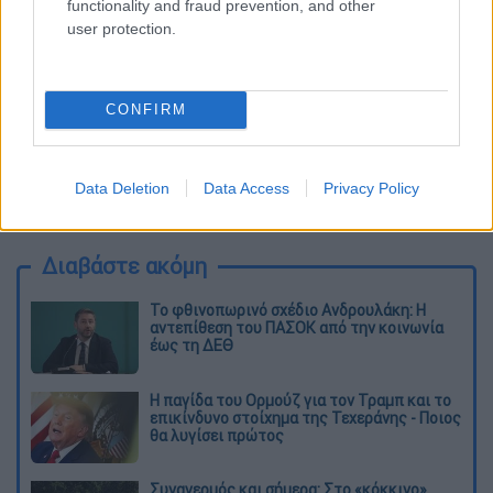
functionality and fraud prevention, and other
user protection.
CONFIRM
Data Deletion
Data Access
Privacy Policy
καταχώρηση
Διαβάστε ακόμη
Το φθινοπωρινό σχέδιο Ανδρουλάκη: Η
αντεπίθεση του ΠΑΣΟΚ από την κοινωνία
έως τη ΔΕΘ
Η παγίδα του Ορμούζ για τον Τραμπ και το
επικίνδυνο στοίχημα της Τεχεράνης - Ποιος
θα λυγίσει πρώτος
Συναγερμός και σήμερα: Στο «κόκκινο»