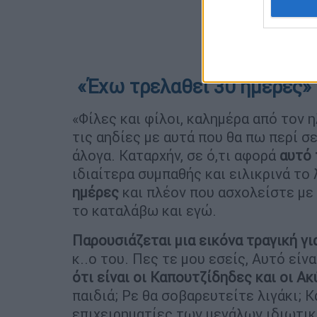
«Έχω τρελαθεί 30 ημέρες»
«Φίλες και φίλοι, καλημέρα από τον
τις αηδίες με αυτά που θα πω περί σ
άλογα. Καταρχήν, σε ό,τι αφορά
αυτό 
ιδιαίτερα συμπαθής και ειλικρινά το 
ημέρες
και πλέον που ασχολείστε με έ
το καταλάβω και εγώ.
Παρουσιάζεται μια εικόνα τραγική γι
κ..ο του. Πες τε μου εσείς, Αυτό είν
ότι είναι οι Καπουτζίδηδες και οι Α
παιδιά; Ρε θα σοβαρευτείτε λιγάκι; 
επιχειρηματίες των μεγάλων ιδιωτι