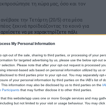
εκπροσώπησε τη χώρα μας, όσο και τον
ανέβασε την Τετάρτη (20/5) στα μέσα
πέος ξεκινά προϊδεάζοντας το κοινό για
 αρχίσετε να με χαρακτηρίζετε πάλι
ocess My Personal Information
to opt-out of the sale, sharing to third parties, or processing of your per
formation for targeted advertising by us, please use the below opt-out s
r selection. Please note that after your opt-out request is processed y
σμή αερίου στην Αττική - Ο χάρτης με
eing interest-based ads based on personal information utilized by us or
disclosed to third parties prior to your opt-out. You may separately opt-
losure of your personal information by third parties on the IAB’s list of
. This information may also be disclosed by us to third parties on the
IA
Participants
that may further disclose it to other third parties.
 μοτοπορειών για πέντε μέρες λόγω
 that this website/app uses one or more Google services and may gath
ς
including but not limited to your visit or usage behaviour. You may click 