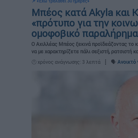
📌 «Έχω τρελαθεί 30 ημέρες»
Μπέος κατά Akyla και Κ
«πρότυπο για την κοινων
ομοφοβικό παραλήρημα
Ο Αχιλλέας Μπέος ξεκινά προϊδεάζοντας το κο
να με χαρακτηρίζετε πάλι σεξιστή, ρατσιστή κ
🕛 χρόνος ανάγνωσης: 3 λεπτά ┋ 🗣️
Ανοικτό 