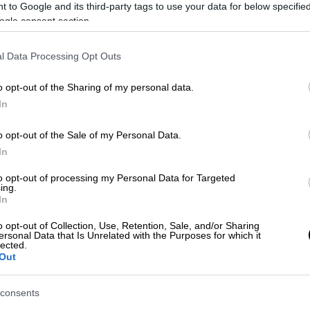
 to Google and its third-party tags to use your data for below specifi
ogle consent section.
ι συμπαθής, αλλά αμέσως ξεχειλίζει ο
l Data Processing Opt Outs
ια εικόνα τραγική για την Ελλάδα,
με ένα
 είναι η Ελλάδα;
Ρε ντρέπεστε λίγο;
Τι
o opt-out of the Sharing of my personal data.
In
 και οι Ακύλες πρότυπο για την κοινωνία και
γάκι;»
o opt-out of the Sale of my Personal Data.
In
τα κρατικά και ιδιωτικά κανάλια
να βάλουν
λειοψηφία των Ελλήνων που πιστεύουμε στη
to opt-out of processing my Personal Data for Targeted
ing.
α, δεν μας αρέσουν αυτά»
In
o opt-out of Collection, Use, Retention, Sale, and/or Sharing
ersonal Data that Is Unrelated with the Purposes for which it
lected.
Out
consents