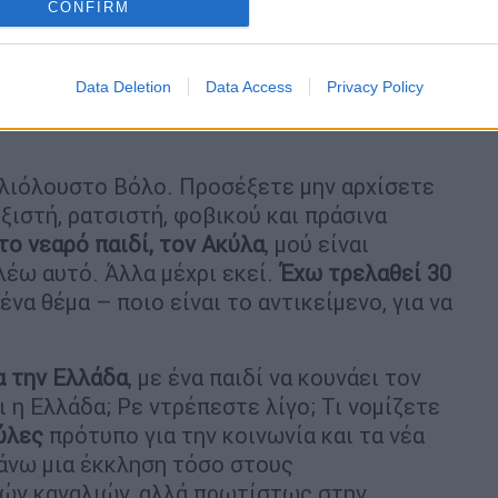
CONFIRM
Data Deletion
Data Access
Privacy Policy
 ηλιόλουστο Βόλο. Προσέξετε μην αρχίσετε
εξιστή, ρατσιστή, φοβικού και πράσινα
το νεαρό παιδί, τον Ακύλα
, μού είναι
λέω αυτό. Άλλα μέχρι εκεί.
Έχω τρελαθεί 30
να θέμα – ποιο είναι το αντικείμενο, για να
α την Ελλάδα
, με ένα παιδί να κουνάει τον
αι η Ελλάδα; Ρε ντρέπεστε λίγο; Τι νομίζετε
κύλες
πρότυπο για την κοινωνία και τα νέα
Κάνω μια έκκληση τόσο στους
κών καναλιών, αλλά πρωτίστως στην