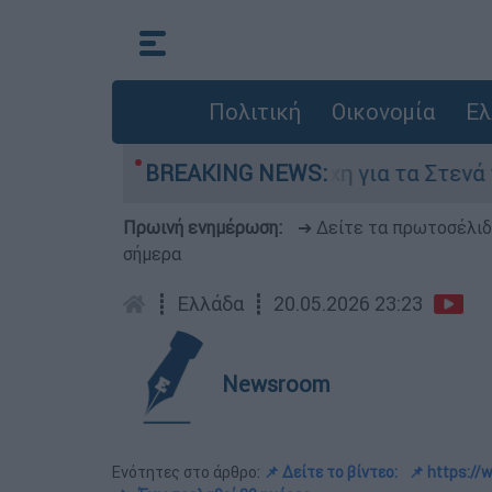
Πολιτική
Οικονομία
Ελ
υγούστου
BREAKING NEWS:
Η μάχη για τα Στενά του Ορμούζ:
Πρωινή ενημέρωση:
➔ Δείτε τα πρωτοσέλι
σήμερα
┋
Ελλάδα
┋
20.05.2026 23:23
Newsroom
Ενότητες στο άρθρο:
📌 Δείτε το βίντεο:
📌 https:/