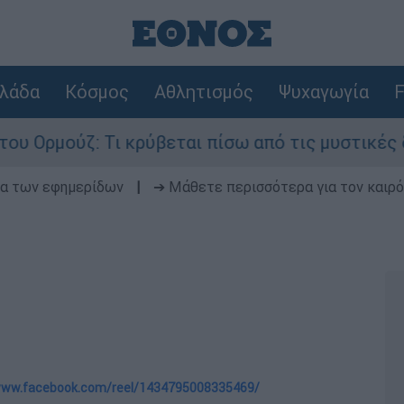
λάδα
Κόσμος
Αθλητισμός
Ψυχαγωγία
F
 Τι κρύβεται πίσω από τις μυστικές διαπραγματε
δα των εφημερίδων
|
➔ Μάθετε περισσότερα για τον καιρό
/www.facebook.com/reel/1434795008335469/