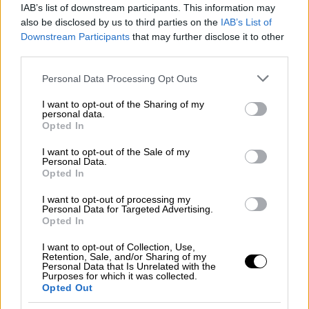
IAB’s list of downstream participants. This information may
σε αυτό.
also be disclosed by us to third parties on the
IAB’s List of
Downstream Participants
that may further disclose it to other
third parties.
Please note that this website/app uses one or more Google
Personal Data Processing Opt Outs
services and may gather and store information including but
not limited to your visit or usage behaviour. You may click to
I want to opt-out of the Sharing of my
personal data.
grant or deny consent to Google and its third-party tags to
video
Opted In
use your data for below specified purposes in below Google
consent section.
I want to opt-out of the Sale of my
Personal Data.
Opted In
I want to opt-out of processing my
Personal Data for Targeted Advertising.
Σύμφωνα με τον Αστυνομικό Διευθυντή η
Opted In
μορφολογία του εδάφους και η πυκνή
I want to opt-out of Collection, Use,
βλάστηση δυσχέραιναν σημαντικά τον
Retention, Sale, and/or Sharing of my
Personal Data that Is Unrelated with the
εντοπισμό.
Purposes for which it was collected.
Opted Out
Οι αστυνομικές και ιατροδικαστικές