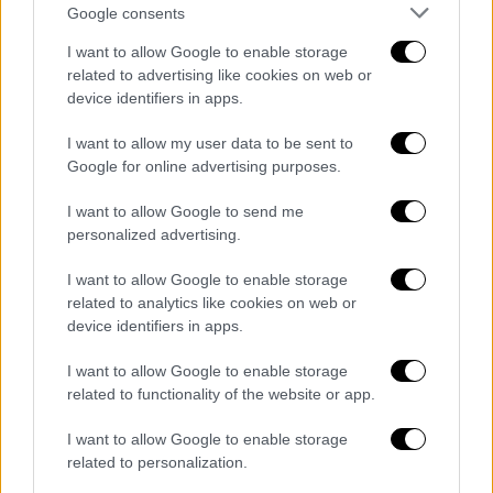
έρευνες βρίσκονται σε πλήρη εξέλιξη,
Google consents
προκειμένου να διαπιστωθούν οι ακριβείς
I want to allow Google to enable storage
συνθήκες της υπόθεσης.
related to advertising like cookies on web or
device identifiers in apps.
Υπενθυμίζεται ότι ο 33χρονος
γιατρός
Αλέξης Τσικόπουλος
αγνοείτο
I want to allow my user data to be sent to
Google for online advertising purposes.
μυστηριωδώς από τις 7 Δεκεμβρίου
2025
όταν και χάθηκαν τα ίχνη του στην
I want to allow Google to send me
ευρύτερη περιοχή του χωριού Φρέ
personalized advertising.
Αποκορώνου.
I want to allow Google to enable storage
related to analytics like cookies on web or
device identifiers in apps.
I want to allow Google to enable storage
related to functionality of the website or app.
video
I want to allow Google to enable storage
related to personalization.