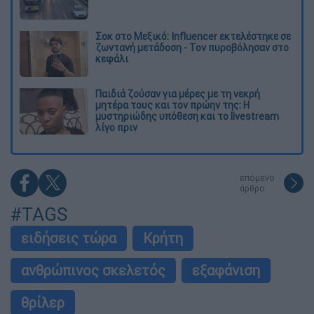
Σοκ στο Μεξικό: Influencer εκτελέστηκε σε
ζωντανή μετάδοση - Τον πυροβόλησαν στο
κεφάλι
Παιδιά ζούσαν για μέρες με τη νεκρή
μητέρα τους και τον πρώην της: Η
μυστηριώδης υπόθεση και το livestream
λίγο πριν
επόμενο
άρθρο
#TAGS
ειδήσεις τώρα
Κρήτη
ανθρώπινος σκελετός
εξαφάνιση
θρίλερ