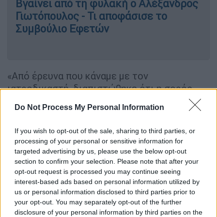
Βγαίνει από τη φυλακή ο Αλέξανδρος
Γιωτόπουλος - Τι αποφάσισε το
Συμβούλιο Εφετών
«Από έρευνα που κάναμε με τον
ιατροδικαστή, διαπιστώθηκε ότι η σορός
ανήκει στον εξαφανισθέντα
νεαρό γιατρό
.
Do Not Process My Personal Information
Είδαμε ότι αντιστοιχούν χαρακτηριστικά του
ρουχισμού του με αυτά της σορού» ανέφερε
If you wish to opt-out of the sale, sharing to third parties, or
στο
zarpanews.gr
ο αστυνομικός διευθυντής
processing of your personal or sensitive information for
Κανέλλος Νικολάου.
targeted advertising by us, please use the below opt-out
section to confirm your selection. Please note that after your
opt-out request is processed you may continue seeing
Η σορός βρέθηκε σε εξωτερικό χώρο με
interest-based ads based on personal information utilized by
πυκνή θαμνώδη βλάστηση και ξερά κλαδιά,
us or personal information disclosed to third parties prior to
κοντά στην περιοχή όπου βρίσκεται
your opt-out. You may separately opt-out of the further
disclosure of your personal information by third parties on the
εκκλησάκι, χωρίς όμως να εντοπίζεται μέσα