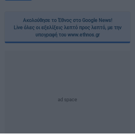
Ακολούθησε το Έθνος στο Google News!
Live όλες οι εξελίξεις λεπτό προς λεπτό, με την
υπογραφή του www.ethnos.gr