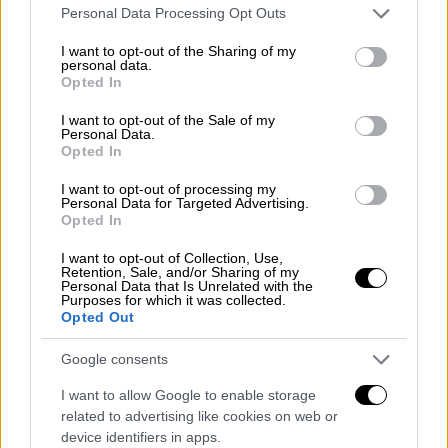
σκεπτικό του βουλεύματος που έκανε δεκτή
Please note that this website/app uses one or more Google
Personal Data Processing Opt Outs
την πέμπτη κατά σειρά αίτηση του 82χρονου,
services and may gather and store information including but
not limited to your visit or usage behaviour. You may click to
I want to opt-out of the Sharing of my
παρά την αντίθετη εισαγγελική πρόταση.
personal data.
grant or deny consent to Google and its third-party tags to
Μετά την αξιολόγηση, θα αποφανθεί εάν
Opted In
use your data for below specified purposes in below Google
συντρέχουν οι προϋποθέσεις για την άσκηση
consent section.
I want to opt-out of the Sale of my
αναίρεσης.
Personal Data.
Opted In
Η απόφαση
I want to opt-out of processing my
Personal Data for Targeted Advertising.
Σύμφωνα με πληροφορίες, το Συμβούλιο
Opted In
Εφετών αποφάσισε θετικά για το αίτημα
I want to opt-out of Collection, Use,
αποφυλάκισης του
Αλέξανδρου
Retention, Sale, and/or Sharing of my
Personal Data that Is Unrelated with the
Γιωτόπουλου
, με
συγκεκριμένους όρους, ενώ
Purposes for which it was collected.
Opted Out
είχε προηγηθεί αρνητική πρόταση του
εισαγγελέα πρωτοδικών, του δικαστικού
Google consents
συμβουλίου του πρώτου βαθμού και
I want to allow Google to enable storage
αρνητική πρόταση του εισαγγελέα που
related to advertising like cookies on web or
εισηγήθηκε στο δικαστικό συμβούλιο του
device identifiers in apps.