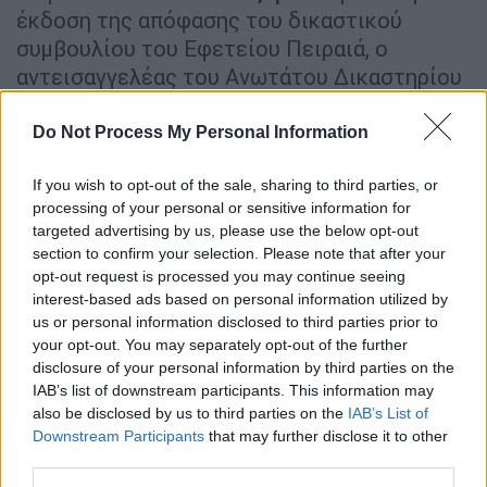
έκδοση της απόφασης του δικαστικού
συμβουλίου του Εφετείου Πειραιά, ο
αντεισαγγελέας του Ανωτάτου Δικαστηρίου
ζήτησε την απόφαση (βούλευμα) και μελετά
την άσκηση αναίρεσης.
Do Not Process My Personal Information
If you wish to opt-out of the sale, sharing to third parties, or
ΔΙΑΒΑΣΤΕ ΕΠΙΣΗΣ
processing of your personal or sensitive information for
targeted advertising by us, please use the below opt-out
Ελλάδα
|
22.05.2026 09:45
section to confirm your selection. Please note that after your
Θεσσαλονίκη: Συνελήφθη 23χρονος
opt-out request is processed you may continue seeing
που θώπευσε νεαρή γυναίκα μέσα σε
interest-based ads based on personal information utilized by
us or personal information disclosed to third parties prior to
λεωφορείο
your opt-out. You may separately opt-out of the further
disclosure of your personal information by third parties on the
IAB’s list of downstream participants. This information may
also be disclosed by us to third parties on the
IAB’s List of
Ο αντεισαγγελέας πρόκειται να αναζητήσει
Downstream Participants
that may further disclose it to other
third parties.
και να μελετήσει αναλυτικά το νομικό