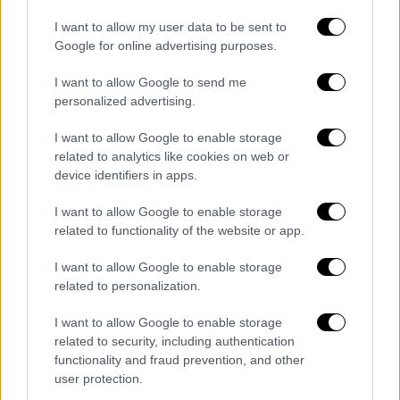
Εφετείου.
Οι όροι που του τέθηκαν
συγκεκριμένα είναι να μην φύγει από τη
I want to allow my user data to be sent to
Google for online advertising purposes.
χώρα, να παρουσιάζεται μια φορά τον μήνα
στο αστυνομικό τμήμα της περιοχής του και
I want to allow Google to send me
να μένει μόνιμα στην περιοχή που δήλωσε ο
personalized advertising.
κατοικία, στον Βύρωνα.
I want to allow Google to enable storage
related to analytics like cookies on web or
Ο
«Λάμπρος» της
17Ν
,
ο οποίος κρατείται
device identifiers in apps.
στις Φυλακές Κορυδαλλού, είχε
καταδικαστεί σε 17 φορές ισόβια και
I want to allow Google to enable storage
κάθειρξη 25 ετών για ηθική αυτουργία σε 17
related to functionality of the website or app.
δολοφονίες, εκρήξεις, ληστείες και
I want to allow Google to enable storage
συμμετοχή στην τρομοκρατική οργάνωση.
related to personalization.
Είχε συλληφθεί το καλοκαίρι του 2002
στους Λειψούς. Δεν παραδέχτηκε ποτέ
I want to allow Google to enable storage
related to security, including authentication
καμία από τις κατηγορίες και αρνήθηκε τη
functionality and fraud prevention, and other
συμμετοχή του.
user protection.