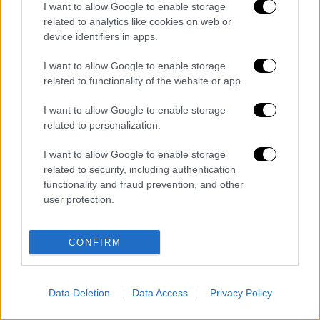
I want to allow Google to enable storage
διαγράφονται
related to analytics like cookies on web or
device identifiers in apps.
I want to allow Google to enable storage
related to functionality of the website or app.
I want to allow Google to enable storage
related to personalization.
I want to allow Google to enable storage
καταχώρηση
related to security, including authentication
functionality and fraud prevention, and other
user protection.
Διαβάστε ακόμη
Τραγωδία στην Κολομβία μετά τον σεισμό
CONFIRM
των 7,4 Ρίχτερ: Δεκάδες νεκροί, αγωνία για
τους εγκλωβισμένους
Voucher παιδικών σταθμών: Δείτε τα
Data Deletion
Data Access
Privacy Policy
προσωρινά αποτελέσματα - Όλοι οι πίνακες