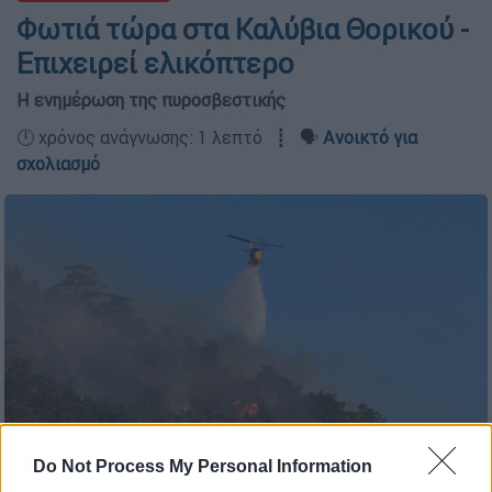
Φωτιά τώρα στα Καλύβια Θορικού -
Επιχειρεί ελικόπτερο
Η ενημέρωση της πυροσβεστικής
🕛 χρόνος ανάγνωσης: 1 λεπτό ┋ 🗣️
Ανοικτό για
σχολιασμό
Do Not Process My Personal Information
(ΣΤΕΦΑΝΟΣ ΡΑΠΑΝΗΣ/EUROKINISSI)