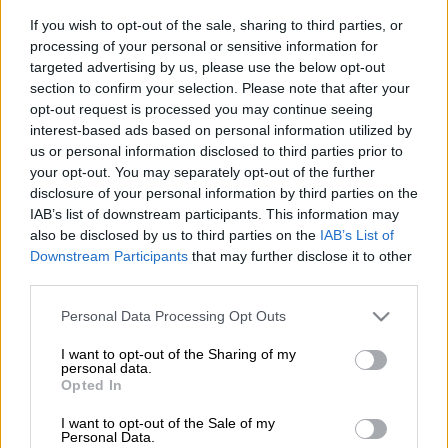
If you wish to opt-out of the sale, sharing to third parties, or
processing of your personal or sensitive information for
Προσθέστε το ΕΘΝΟΣ στη Google
targeted advertising by us, please use the below opt-out
section to confirm your selection. Please note that after your
opt-out request is processed you may continue seeing
Φωτιά
έχει ξεσπάσει σε χαμηλή βλάστηση,
interest-based ads based on personal information utilized by
στα Καλύβια Θορικού Αττικής, νωρίς το
us or personal information disclosed to third parties prior to
απόγευμα της Κυριακής (24/5).
your opt-out. You may separately opt-out of the further
disclosure of your personal information by third parties on the
Όπως έγινε γνωστό από την πυροσβεστική, η
IAB’s list of downstream participants. This information may
also be disclosed by us to third parties on the
IAB’s List of
πυρκαγιά εκδηλώθηκε γύρω στις 16:10 σε
Downstream Participants
that may further disclose it to other
οικοπεδικούς χώρους και
δεν απειλεί μέχρι
third parties.
στιγμής κάποια επιχείρηση ή κατοικημένη
Please note that this website/app uses one or more Google
περιοχή
, ενώ στο σημείο πνέουν άνεμοι
Personal Data Processing Opt Outs
services and may gather and store information including but
εντάσεως 4-5 μποφόρ.
not limited to your visit or usage behaviour. You may click to
I want to opt-out of the Sharing of my
personal data.
grant or deny consent to Google and its third-party tags to
Opted In
use your data for below specified purposes in below Google
ΔΙΑΒΑΣΤΕ ΕΠΙΣΗΣ
consent section.
I want to opt-out of the Sale of my
Personal Data.
Ελλάδα
|
24.05.2026 14:55