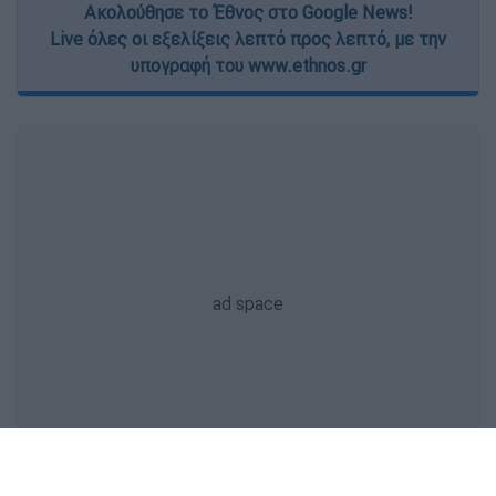
Ακολούθησε το Έθνος στο Google News!
Live όλες οι εξελίξεις λεπτό προς λεπτό, με την
υπογραφή του www.ethnos.gr