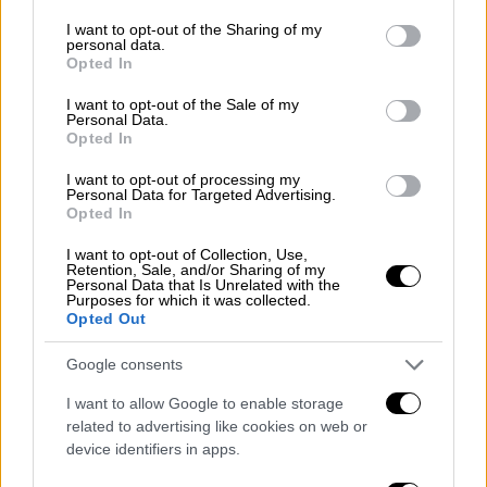
ΔΙΑΒΑΣΤΕ ΕΠΙΣΗΣ
services and may gather and store information including but
not limited to your visit or usage behaviour. You may click to
I want to opt-out of the Sharing of my
personal data.
grant or deny consent to Google and its third-party tags to
Ελλάδα
|
25.05.2026 10:45
Opted In
use your data for below specified purposes in below Google
Νέα επιχείρηση «μαμούθ» για τον
consent section.
I want to opt-out of the Sale of my
ΟΠΕΚΕΠΕ στην Κρήτη: 20 συλλήψεις,
Personal Data.
Opted In
χειροπέδες σε λογιστές και
υπεύθυνους ΚΥΔ
I want to opt-out of processing my
Personal Data for Targeted Advertising.
Opted In
I want to opt-out of Collection, Use,
Retention, Sale, and/or Sharing of my
Με βάση το σκεπτικό του ανώτατου
Personal Data that Is Unrelated with the
Purposes for which it was collected.
εισαγγελικού λειτουργού,
δεν έχει
Opted Out
συμπληρωθεί η απαιτούμενη 25ετής
πραγματική έκτιση της ποινής, ενώ, κατά την
Google consents
ίδια εισαγγελική κρίση, δεν συντρέχουν οι
I want to allow Google to enable storage
ουσιαστικές προϋποθέσεις για τη χορήγηση
related to advertising like cookies on web or
υφ’ όρον απόλυσης σε προγενέστερο χρόνο.
device identifiers in apps.