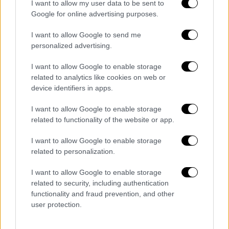
Οι δικαστικές εξελίξεις αναμένονται άμεσα,
I want to allow my user data to be sent to
Google for online advertising purposes.
καθώς πληροφορίες αναφέρουν ότι η
απόφαση του Ποινικού Τμήματος του Αρείου
I want to allow Google to send me
Πάγου εκτιμάται πως θα εκδοθεί εντός του
personalized advertising.
πρώτου δεκαημέρου του Ιουνίου.
I want to allow Google to enable storage
related to analytics like cookies on web or
device identifiers in apps.
Τα σχολιά σας δημοσιεύονται άμεσα με δική σας ευθύνη. Το
ΕΘΝΟΣ θα παρεμβαίνει και τα προσβλητικά σχόλια θα
I want to allow Google to enable storage
διαγράφονται
related to functionality of the website or app.
I want to allow Google to enable storage
related to personalization.
I want to allow Google to enable storage
related to security, including authentication
functionality and fraud prevention, and other
user protection.
καταχώρηση