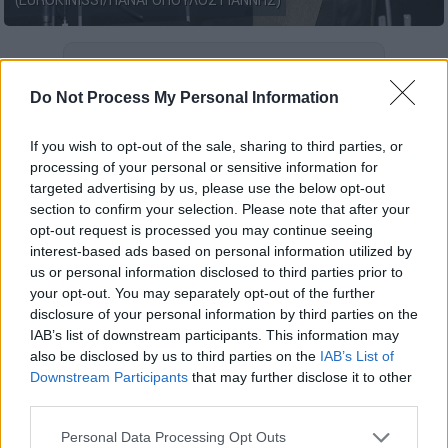
(EUROKINISSI/ΠΑΝΑΓΟΠΟΥΛΟΣ ΓΙΑΝΝΗΣ)
Προσθέστε το ΕΘΝΟΣ στη Google
Do Not Process My Personal Information
Αίτημα αναίρεσης κατά της απόφασης να
αποφυλακιστεί ο
Αλέξανδρος Γιωτόπουλος
If you wish to opt-out of the sale, sharing to third parties, or
processing of your personal or sensitive information for
άσκησε ο Αντεισαγγελέας του
Αρείου Πάγου
,
targeted advertising by us, please use the below opt-out
Σοφοκλής Λογοθέτης, γεγονός που φέρνει
section to confirm your selection. Please note that after your
νέες δικαστικές εξελίξεις στην υπόθεση.
opt-out request is processed you may continue seeing
interest-based ads based on personal information utilized by
Σύμφωνα με την ΕΡΤ,
το αίτημα αναμένεται
us or personal information disclosed to third parties prior to
να συζητηθεί άμεσα στο Ποινικό Τμήμα του
your opt-out. You may separately opt-out of the further
disclosure of your personal information by third parties on the
Αρείου Πάγου σε συμβούλιο, με το ανώτατο
IAB’s list of downstream participants. This information may
δικαστήριο να καλείται να κρίνει τη
also be disclosed by us to third parties on the
IAB’s List of
νομιμότητα της απόφασης περί υφ’ όρον
Downstream Participants
that may further disclose it to other
απόλυσης
.
third parties.
Please note that this website/app uses one or more Google
Personal Data Processing Opt Outs