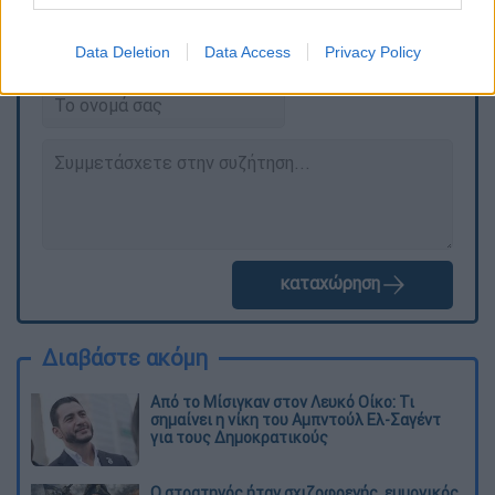
Τα σχολιά σας δημοσιεύονται άμεσα με δική σας ευθύνη. Το
ΕΘΝΟΣ θα παρεμβαίνει και τα προσβλητικά σχόλια θα
Data Deletion
Data Access
Privacy Policy
διαγράφονται
καταχώρηση
Διαβάστε ακόμη
Από το Μίσιγκαν στον Λευκό Οίκο: Τι
σημαίνει η νίκη του Αμπντούλ Ελ-Σαγέντ
για τους Δημοκρατικούς
O στρατηγός ήταν σχιζοφρενής, εμμονικός,