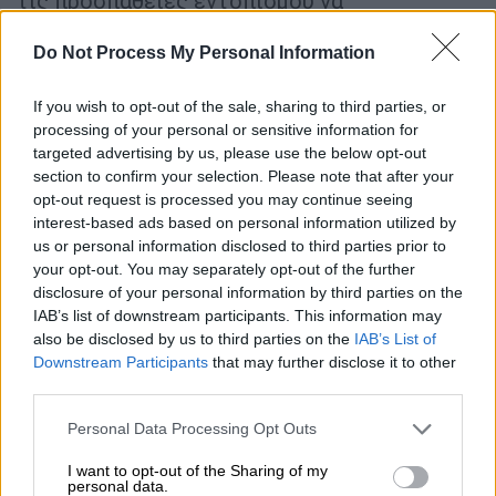
τις προσπάθειες εντοπισμού να
επικεντρώνονται στη θάλασσα
.
Do Not Process My Personal Information
ΔΙΑΒΑΣΤΕ ΕΠΙΣΗΣ
If you wish to opt-out of the sale, sharing to third parties, or
processing of your personal or sensitive information for
Ελλάδα
|
20.05.2026 21:52
targeted advertising by us, please use the below opt-out
Τι δείχνει η διασπορά για την οσμή
section to confirm your selection. Please note that after your
αερίου στην Αττική - Ο χάρτης με τις
opt-out request is processed you may continue seeing
interest-based ads based on personal information utilized by
«ύποπτες» περιοχές
us or personal information disclosed to third parties prior to
your opt-out. You may separately opt-out of the further
Ελλάδα
|
21.05.2026 16:09
disclosure of your personal information by third parties on the
IAB’s list of downstream participants. This information may
Παράνομη εκπομπή υγραερίου το νέο
also be disclosed by us to third parties on the
IAB’s List of
σενάριο για την οσμή αερίου στην
Downstream Participants
that may further disclose it to other
Αττική - Γιατί δεν έγιναν μετρήσεις
third parties.
Please note that this website/app uses one or more Google
Personal Data Processing Opt Outs
services and may gather and store information including but
not limited to your visit or usage behaviour. You may click to
I want to opt-out of the Sharing of my
Την Τρίτη 19 Μαΐου στις 08:00,
όπως
personal data.
grant or deny consent to Google and its third-party tags to