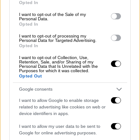
Opted In
φαίνεται στο βίντεο
που δημοσιοποίησε η
use your data for below specified purposes in below Google
consent section.
ΕΡΤ, βρίσκονταν
αγκυροβολημένα νότια της
I want to opt-out of the Sale of my
Personal Data.
Σαλαμίνας
δυο δεξαμενόπλοια. Εκείνη την
Opted In
ώρα στην περιοχή διέρχονταν και άλλου
I want to opt-out of processing my
τύπου πλοία. Τα δύο πλοία,
χωρίς να
Personal Data for Targeted Advertising.
Opted In
υπάρχουν στοιχεία που να τα ενοχοποιούν
,
βρίσκονταν μέσα στον κύκλο που
I want to opt-out of Collection, Use,
Retention, Sale, and/or Sharing of my
επιστημονικά χαρακτηρίζεται ως
το σημείο
Personal Data that Is Unrelated with the
από όπου ξεκίνησε η ρύπανση
.
Purposes for which it was collected.
Opted Out
Google consents
I want to allow Google to enable storage
related to advertising like cookies on web or
device identifiers in apps.
I want to allow my user data to be sent to
Google for online advertising purposes.