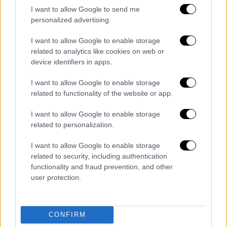
I want to allow Google to send me
personalized advertising.
Ξεκινώντας από τη
Βουλιαγμένη
, η δυσοσμία
I want to allow Google to enable storage
έφτασε μέχρι το
Περιστέρι
, το
Γαλάτσι
, το
related to analytics like cookies on web or
Ίλιον
, ακόμα και το
Μαρούσι
. Για την
device identifiers in apps.
υπόθεση
έχουν κινητοποιηθεί τα υπουργεία
I want to allow Google to enable storage
Περιβάλλοντος και Κλιματικής Κρίσης
.
related to functionality of the website or app.
Έχουν συλλέξει όλα τα μηνύματα - συνολικά
I want to allow Google to enable storage
165 - που έστειλαν οι πολίτες στο «112» την
related to personalization.
ημέρα εκείνη. Τα περισσότερα μηνύματα και
η
πιο έντονη δυσοσμία εντοπίστηκαν στην
I want to allow Google to enable storage
Καλλιθέα, τον Άλιμο και το Παλαιό Φάληρο
.
related to security, including authentication
functionality and fraud prevention, and other
Ωστόσο, επειδή πολύ νωρίς το πρωί φύσαγε
user protection.
δυτικός άνεμος,
κατεγράφησαν αναφορές
και στη Βούλα και στη Βουλιαγμένη
.
CONFIRM