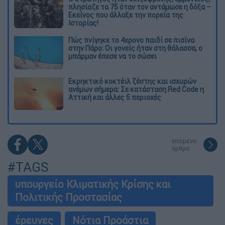
πλησίαζε τα 75 όταν τον αντάμωσε η δόξα –
Εκείνος που άλλαξε την πορεία της
Ιστορίας!
Πώς πνίγηκε το 4χρονο παιδί σε πισίνα
στην Πάρο: Οι γονείς ήταν στη θάλασσα, ο
μπάρμαν έπεσε να το σώσει
Εκρηκτικό κοκτέιλ ζέστης και ισχυρών
ανέμων σήμερα: Σε κατάσταση Red Code η
Αττική και άλλες 5 περιοχές
επόμενο
άρθρο
#TAGS
υπουργείο Κλιματικής Κρίσης και
Πολιτικής Προστασίας
έρευνες
Νότια Προάστια