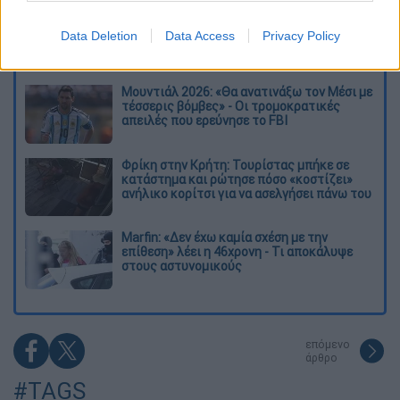
Επιστήμονες ανακάλυψαν τον τέταρτο
γνωστό τύπο μεταδοτικού καρκίνου στον
Data Deletion
Data Access
Privacy Policy
κόσμο
Μουντιάλ 2026: «Θα ανατινάξω τον Μέσι με
τέσσερις βόμβες» - Οι τρομοκρατικές
απειλές που ερεύνησε το FBI
Φρίκη στην Κρήτη: Τουρίστας μπήκε σε
κατάστημα και ρώτησε πόσο «κοστίζει»
ανήλικο κορίτσι για να ασελγήσει πάνω του
Marfin: «Δεν έχω καμία σχέση με την
επίθεση» λέει η 46χρονη - Τι αποκάλυψε
στους αστυνομικούς
επόμενο
άρθρο
#TAGS