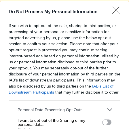
Do Not Process My Personal Information
Προσθέστε το ΕΘΝΟΣ στη Google
If you wish to opt-out of the sale, sharing to third parties, or
processing of your personal or sensitive information for
Άσχημες διαστάσεις
παίρνει η χρήση
targeted advertising by us, please use the below opt-out
της
τεχνητής
νοημοσύνης
για τη δημιουργία
section to confirm your selection. Please note that after your
ψεύτικων γυμνών εικόνων. Αυτή τη φορά
opt-out request is processed you may continue seeing
στο
Κιλκίς
, 15χρονη έπεσε θύμα δύο
interest-based ads based on personal information utilized by
συμμαθητών της.
us or personal information disclosed to third parties prior to
your opt-out. You may separately opt-out of the further
disclosure of your personal information by third parties on the
ΔΙΑΒΑΣΤΕ ΕΠΙΣΗΣ
IAB’s list of downstream participants. This information may
also be disclosed by us to third parties on the
IAB’s List of
Ελλάδα
|
26.05.2026 11:15
Downstream Participants
that may further disclose it to other
third parties.
Σοκαριστικό βίντεο από το τραγικό
τροχαίο με δυο ανήλικους νεκρούς
Please note that this website/app uses one or more Google
Personal Data Processing Opt Outs
στη Μυτιλήνη - Η στιγμή που χάνουν
services and may gather and store information including but
not limited to your visit or usage behaviour. You may click to
I want to opt-out of the Sharing of my
τον έλεγχο της μηχανής
personal data.
grant or deny consent to Google and its third-party tags to