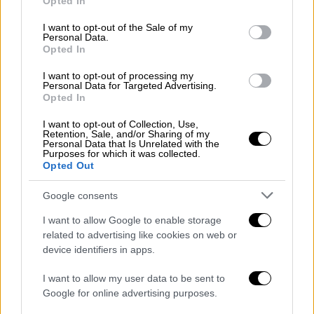
Opted In
use your data for below specified purposes in below Google
consent section.
I want to opt-out of the Sale of my
Personal Data.
Opted In
Δικογραφία για δύο ανήλικους
I want to opt-out of processing my
Σύμφωνα με το
thestival
, η ανήλικη
Personal Data for Targeted Advertising.
Opted In
κατήγγειλε ότι ένας συνομήλικός της πήρε
μία φωτογραφία της και μέσω εφαρμογής ΑΙ,
I want to opt-out of Collection, Use,
Retention, Sale, and/or Sharing of my
δημιούργησε ψεύτικη εικόνα που την
Personal Data that Is Unrelated with the
Purposes for which it was collected.
παρουσίαζε γυμνή ενώ στη συνέχεια,
την
Opted Out
μοιράστηκε με άλλους συνομήλικούς του.
Google consents
Για την υπόθεση έχει σχηματιστεί
δικογραφία σε βάρος δύο 15χρονων, οι
I want to allow Google to enable storage
related to advertising like cookies on web or
οποίοι έχουν πλέον ταυτοποιηθεί από τις
device identifiers in apps.
Αρχές.
I want to allow my user data to be sent to
Πιο συγκεκριμένα, ο ένας φέρεται να
Google for online advertising purposes.
επεξεργάστηκε την εικόνα, ενώ ο δεύτερος