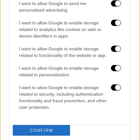
I want to allow Google to send me
κατηγορείται ότι είχε στην κατοχή του το
personalized advertising.
συγκεκριμένο υλικό.
I want to allow Google to enable storage
related to analytics like cookies on web or
device identifiers in apps.
Τα σχολιά σας δημοσιεύονται άμεσα με δική σας ευθύνη. Το
ΕΘΝΟΣ θα παρεμβαίνει και τα προσβλητικά σχόλια θα
I want to allow Google to enable storage
διαγράφονται
related to functionality of the website or app.
I want to allow Google to enable storage
related to personalization.
I want to allow Google to enable storage
related to security, including authentication
functionality and fraud prevention, and other
user protection.
καταχώρηση
CONFIRM
Διαβάστε ακόμη