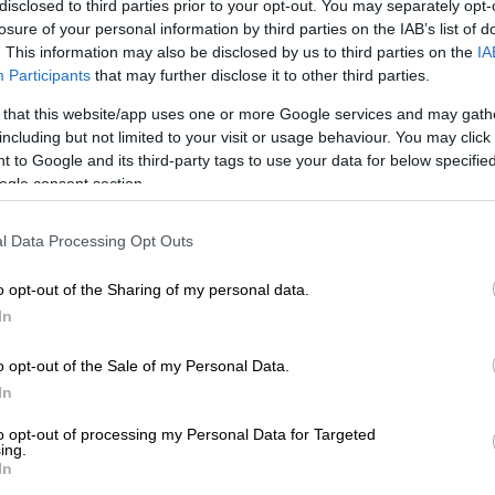
disclosed to third parties prior to your opt-out. You may separately opt-
losure of your personal information by third parties on the IAB’s list of
. This information may also be disclosed by us to third parties on the
IA
Participants
that may further disclose it to other third parties.
 that this website/app uses one or more Google services and may gath
Παντελεήμονα: Καταπέλτης το πόρισμα
including but not limited to your visit or usage behaviour. You may click 
 to Google and its third-party tags to use your data for below specifi
ogle consent section.
l Data Processing Opt Outs
ή οργάνωση που φέρεται να
o opt-out of the Sharing of my personal data.
ό το 2019
, εκμεταλλευόμενη κενά του
In
 Πυρήνας του κυκλώματος ήταν, σύμφωνα
ύρω από τη διαδικασία υποβολής των
o opt-out of the Sale of my Personal Data.
στα χαρτογραφικά δεδομένα του
In
to opt-out of processing my Personal Data for Targeted
ing.
ροτεμάχια
που δεν είχαν δηλωθεί από τους
In