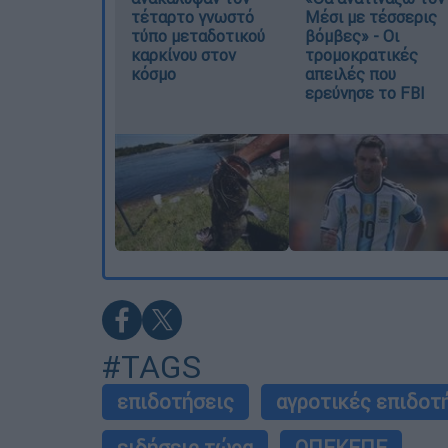
τέταρτο γνωστό
Μέσι με τέσσερις
τύπο μεταδοτικού
βόμβες» - Οι
καρκίνου στον
τρομοκρατικές
κόσμο
απειλές που
ερεύνησε το FBI
#TAGS
επιδοτήσεις
αγροτικές επιδοτ
ειδήσεις τώρα
ΟΠΕΚΕΠΕ