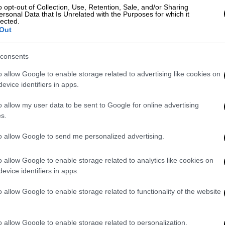
α εμφάνιζε ψευδώς ως μισθωμένα σε τρίτα
o opt-out of Collection, Use, Retention, Sale, and/or Sharing
ών. Στη συνέχεια κατατίθενταν ψευδείς
ersonal Data that Is Unrelated with the Purposes for which it
lected.
 με αποτέλεσμα να εγκρίνονται και να
Out
εις χωρίς να υπάρχει πραγματική
τάσεων.
consents
νεται πως είχαν
συγκεκριμένα Κέντρα
o allow Google to enable storage related to advertising like cookies on
evice identifiers in apps.
α, σύμφωνα με τα όσα αναφέρονται στη
ον εντοπισμό και τη «δέσμευση» επιλέξιμων
o allow my user data to be sent to Google for online advertising
 του ΟΠΕΚΕΠΕ. Μέσω αυτών γινόταν η
s.
αι η καταχώριση των στοιχείων.
to allow Google to send me personalized advertising.
ίχαν
περισσότερα από 95 άτομα με
νίζονταν ως «εκμισθωτές», παραχωρώντας
o allow Google to enable storage related to analytics like cookies on
evice identifiers in apps.
κωδικούς TAXISNET ώστε να δηλώνονται
οτέ, ενώ άλλοι εμφανίζονταν ως «μισθωτές»
o allow Google to enable storage related to functionality of the website
α λογαριασμό του κυκλώματος.
ονός ότι κατά τις έρευνες εντοπίστηκαν
o allow Google to enable storage related to personalization.