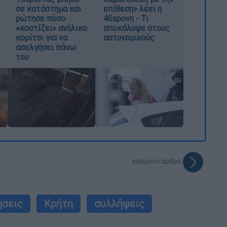
σε κατάστημα και
επίθεση» λέει η
ρώτησε πόσο
46χρονη - Τι
«κοστίζει» ανήλικο
αποκάλυψε στους
κορίτσι για να
αστυνομικούς
ασελγήσει πάνω
του
επόμενο άρθρο
ήσεις
Κρήτη
συλλήψεις