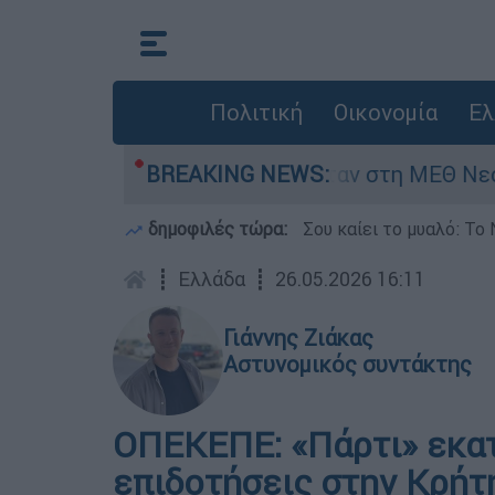
Πολιτική
Οικονομία
Ελ
8 ημερών - Νοσηλευόταν στη ΜΕΘ Νεογνών
BREAKING NEWS:
δημοφιλές τώρα:
Σου καίει το μυαλό: Το 
┋
Ελλάδα
┋
26.05.2026 16:11
Γιάννης Ζιάκας
Αστυνομικός συντάκτης
ΟΠΕΚΕΠΕ: «Πάρτι» εκα
επιδοτήσεις στην Κρήτ