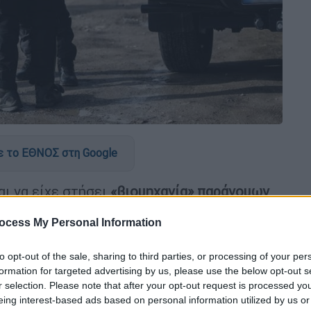
 το ΕΘΝΟΣ στη Google
ι να είχε στήσει
«βιομηχανία» παράνομων
ς ακόμη και ανύπαρκτες εκτάσεις και ζώα,
ocess My Personal Information
μηνη έρευνα στην
Κρήτη
.
ικό παράνομο οικονομικό όφελος του νέου
to opt-out of the sale, sharing to third parties, or processing of your per
formation for targeted advertising by us, please use the below opt-out s
εις από τον
ΟΠΕΚΕΠΕ
ξεπερνά ήδη τα
4
r selection. Please note that after your opt-out request is processed y
τι το ποσό θα αυξηθεί σημαντικά όσο
eing interest-based ads based on personal information utilized by us or
ς του 2025.