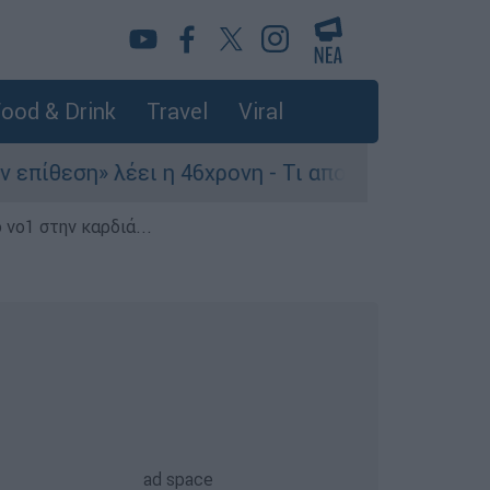
ood & Drink
Travel
Viral
 λέει η 46χρονη - Τι αποκάλυψε στους αστυνομι
 νο1 στην καρδιά...