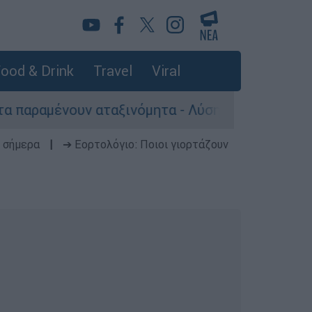
ood & Drink
Travel
Viral
υν αταξινόμητα - Λύση αναζητά το υπουργείο
 σήμερα
|
➔ Εορτολόγιο: Ποιοι γιορτάζουν