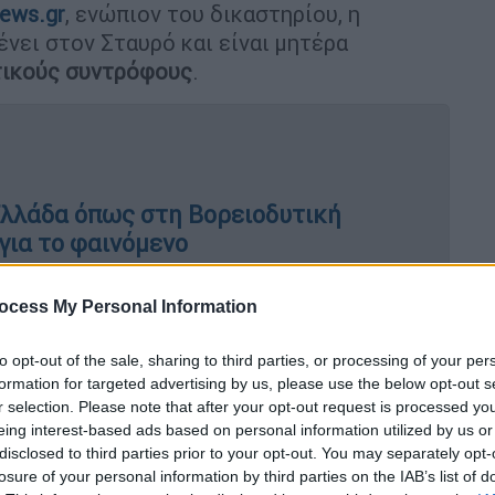
ews.gr
, ενώπιον του δικαστηρίου, η
νει στον Σταυρό και είναι μητέρα
τικούς συντρόφους
.
Ελλάδα όπως στη Βορειοδυτική
για το φαινόμενο
ocess My Personal Information
snet: Εισέπρατταν προνοιακά
to opt-out of the sale, sharing to third parties, or processing of your per
ήσεις άλλων πολιτών
formation for targeted advertising by us, please use the below opt-out s
r selection. Please note that after your opt-out request is processed y
eing interest-based ads based on personal information utilized by us or
disclosed to third parties prior to your opt-out. You may separately opt-
οξενούνται στο Νοσοκομείο Χανίων, ενώ το
losure of your personal information by third parties on the IAB’s list of