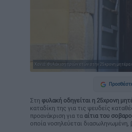
Χανιά: Φυλάκιση τριών ετών στην 25χρονη μητέρα 
Προσθέστε
Στη
φυλακή οδηγείται η 25χρονη μητ
καταδίκη της για τις ψευδείς καταθέ
προανάκριση για τα
αίτια του σοβαρο
οποία νοσηλεύεται διασωληνωμένη, β