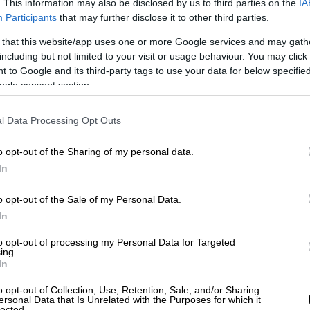
τη ζωή του στη ΜΕΘ του ΠΑΓΝΗ
. Η ίδια
. This information may also be disclosed by us to third parties on the
IA
Participants
that may further disclose it to other third parties.
σεις, εκ των οποίων οι δύο διεκόπησαν, ενώ
λασε μετά από οδηγία γιατρού, λόγω κακής
 that this website/app uses one or more Google services and may gath
 αλλεπάλληλα ψέματα που μετέτρεψαν την
including but not limited to your visit or usage behaviour. You may click 
 to Google and its third-party tags to use your data for below specifi
έπραξε έτσι επειδή τρομοκρατήθηκε με την
ogle consent section.
 παιδιών της.
ρο Μονομελές Πλημμελειοδικείο
χωρίς
l Data Processing Opt Outs
 υπεράσπισή της.
o opt-out of the Sharing of my personal data.
ού
In
o opt-out of the Sale of my Personal Data.
με την
κατάθεση του αστυνομικού
, ο οποίος
In
 Νοσοκομείο Χανίων, όπου είχε
σεις του.
to opt-out of processing my Personal Data for Targeted
ing.
In
ο βρισκόταν ένα παιδί σε εξαιρετικά
ένο, το οποίο επανέφεραν οι
o opt-out of Collection, Use, Retention, Sale, and/or Sharing
ersonal Data that Is Unrelated with the Purposes for which it
γμό. Όταν ρώτησα πού βρίσκεται η μητέρα,
lected.