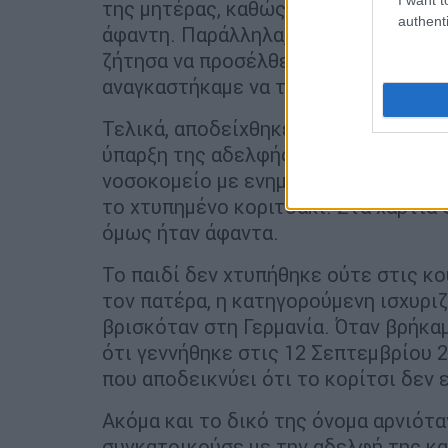
της μητέρας, καθώς και της αδελφής
authenti
άφαντη. Παράλληλα, ο σύντροφός της
ζήτησα να προσέλθει στο τμήμα, εκε
αναγκαστήκαμε να τον εντοπίσουμε ε
Τελικά, αποδείχθηκε ότι τα πάντα ήτα
ύπαρξη της αδελφής, αλλά και οι συ
νοσοκομείο με ενημέρωσαν ότι η 25χ
το χτυπημένο κοριτσάκι. Στα χαρτιά 
όμως ήταν άφαντα.
Το παιδί δεν χτυπήθηκε ούτε στις κο
τον πατέρα, η κατηγορούμενη ισχυριζ
βρισκόταν στη Γερμανία. Όταν βρήκαμ
ότι γεννήθηκε στις 12 Σεπτεμβρίου 
που αποδεικνύει ότι το κορίτσι δεν 
Ακόμα και το δικό της όνομα αρνιότα
συγκατοικούσε με την αδελφή της και 