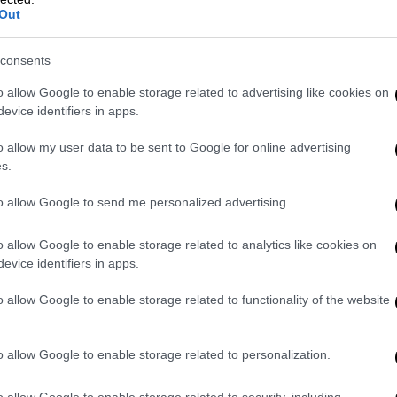
ρομο, με την οποία όμως ήταν αδύνατο να
Out
consents
μου δήλωσε ως τόπο κατοικίας τα
o allow Google to enable storage related to advertising like cookies on
ι στη συνέχεια ισχυρίστηκε ότι εργάζεται
evice identifiers in apps.
 αυτά αποδείχθηκαν αναληθή. Κατόπιν,
ε την αδελφή της τις ώρες που η ίδια
o allow my user data to be sent to Google for online advertising
της αδελφής της το είχαν χτυπήσει.
s.
to allow Google to send me personalized advertising.
 λέγοντας ότι το παιδί έπεσε από τις
εί το μετέφερε με ταξί στο νοσοκομείο. Η
o allow Google to enable storage related to analytics like cookies on
αν ότι το κοριτσάκι έφτασε αναίσθητο,
evice identifiers in apps.
 του και είχε υποστεί αιμάτωμα στον
o allow Google to enable storage related to functionality of the website
άλλα δύο παιδιά που φέρεται να είχε
o allow Google to enable storage related to personalization.
ωνα με τα λεγόμενά της, είχαν πεθάνει.
λέα, ο οποίος διέταξε την άμεση σύλληψη
o allow Google to enable storage related to security, including