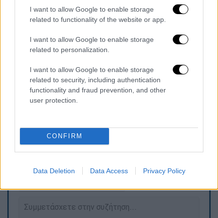
καλώδιο και φοβούνται ότι το παιδί το
I want to allow Google to enable storage
χτύπησε το ρεύμα μέσα στο νερό.
related to functionality of the website or app.
I want to allow Google to enable storage
Σύμφωνα με τις ίδιες πληροφορίες,
related to personalization.
πρόκειται για ιδιοκτήτη σπιτιού στον
οικισμό Ρομά
στην περιοχή, τον οποίο
I want to allow Google to enable storage
κατήγγειλαν άνθρωποι του οικισμού για
related to security, including authentication
functionality and fraud prevention, and other
ρευματοκλοπή και ότι περνούσε καλώδιο
user protection.
μέσα από το νερό.
CONFIRM
Τα σχολιά σας δημοσιεύονται άμεσα με δική σας ευθύνη. Το
ΕΘΝΟΣ θα παρεμβαίνει και τα προσβλητικά σχόλια θα
διαγράφονται
Data Deletion
Data Access
Privacy Policy