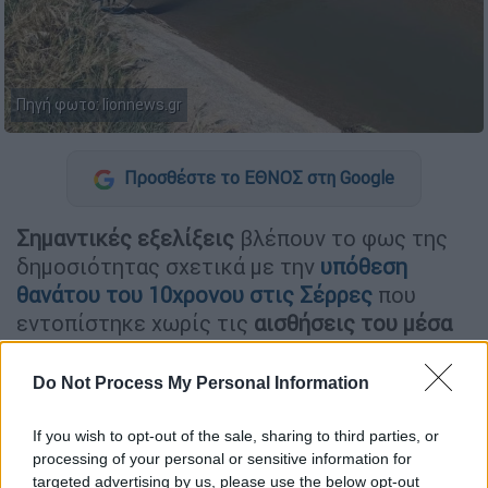
Πηγή φωτο: lionnews.gr
Προσθέστε το ΕΘΝΟΣ στη Google
Σημαντικές εξελίξεις
βλέπουν το φως της
δημοσιότητας σχετικά με την
υπόθεση
θανάτου του 10χρονου στις Σέρρες
που
εντοπίστηκε χωρίς τις
αισθήσεις του μέσα
σε αρδευτικό κανάλι
στην περιοχή της
Ηράκλειας.
Do Not Process My Personal Information
Σύμφωνα με τις τελευταίες πληροφορίες,
If you wish to opt-out of the sale, sharing to third parties, or
υπάρχουν καταγγελίες
ότι μέσα στο κανάλι
processing of your personal or sensitive information for
υπήρχε ηλεκτρικό καλώδιο
, γεγονός που
targeted advertising by us, please use the below opt-out