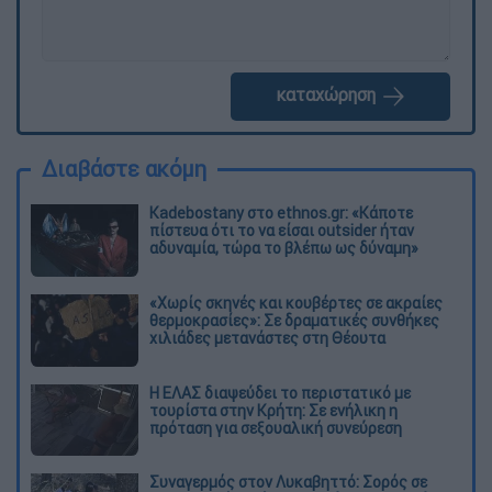
καταχώρηση
Διαβάστε ακόμη
Kadebostany στο ethnos.gr: «Κάποτε
πίστευα ότι το να είσαι outsider ήταν
αδυναμία, τώρα το βλέπω ως δύναμη»
«Χωρίς σκηνές και κουβέρτες σε ακραίες
θερμοκρασίες»: Σε δραματικές συνθήκες
χιλιάδες μετανάστες στη Θέουτα
Η ΕΛΑΣ διαψεύδει το περιστατικό με
τουρίστα στην Κρήτη: Σε ενήλικη η
πρόταση για σεξουαλική συνεύρεση
Συναγερμός στον Λυκαβηττό: Σορός σε