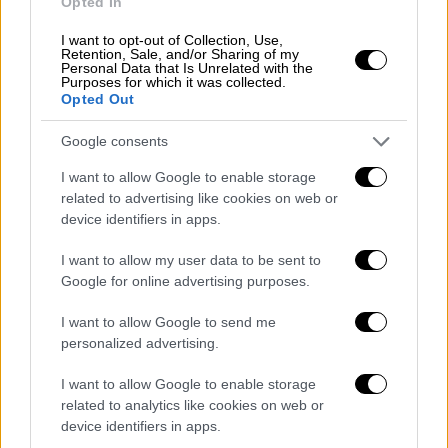
Opted In
οικογένεια Ρομά και διέμενε μαζί με τη
μητέρα και τα αδέλφια του στον καταυλισμό
I want to opt-out of Collection, Use,
Retention, Sale, and/or Sharing of my
της περιοχής.
Personal Data that Is Unrelated with the
Purposes for which it was collected.
Opted Out
Δύο συλλήψεις
Google consents
Για τον θάνατο του 10χρονου, έχει ήδη
I want to allow Google to enable storage
συλληφθεί
η μητέρα του 10χρονου
για
related to advertising like cookies on web or
έκθεση ανηλίκου σε κίνδυνο.
Εκτός από τη
device identifiers in apps.
μητέρα του,
συνελήφθη
ένα ακόμα πρόσωπο
I want to allow my user data to be sent to
ως ύποπτο για το περιστατικό.
Google for online advertising purposes.
Σύμφωνα με πληροφορίες της ΕΡΤ
,
I want to allow Google to send me
πρόκειται για μια γυναίκα κάτοικο της
personalized advertising.
περιοχής που κατηγορείται για
ρευματοκλοπή. Κι αυτό γιατί υπάρχουν
I want to allow Google to enable storage
related to analytics like cookies on web or
υπόνοιες ότι
από το κανάλι όπου έχασε τη
device identifiers in apps.
ζωή του ο 10χρονος
περνούσε ηλεκτρικό