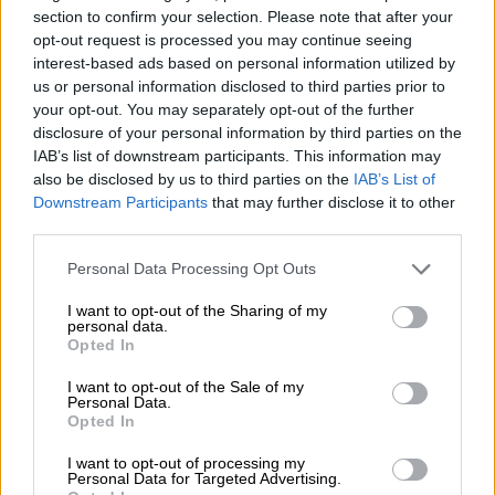
section to confirm your selection. Please note that after your
αλλάζει τα δεδομένα σε σημαντικό βαθμό.
opt-out request is processed you may continue seeing
interest-based ads based on personal information utilized by
ΔΙΑΒΑΣΤΕ ΕΠΙΣΗΣ
us or personal information disclosed to third parties prior to
your opt-out. You may separately opt-out of the further
disclosure of your personal information by third parties on the
Ελλάδα
|
27.05.2026 18:19
IAB’s list of downstream participants. This information may
Δίκη Τεμπών: Ολοκληρώθηκαν οι
also be disclosed by us to third parties on the
IAB’s List of
αντιρρήσεις των κατηγορουμένων -
Downstream Participants
that may further disclose it to other
Ένταση με τον Νίκο Πλακιά
third parties.
Please note that this website/app uses one or more Google
Personal Data Processing Opt Outs
Ελλάδα
|
27.05.2026 19:05
services and may gather and store information including but
not limited to your visit or usage behaviour. You may click to
I want to opt-out of the Sharing of my
Ηράκλειο: Βίντεο ντοκουμέντο
personal data.
grant or deny consent to Google and its third-party tags to
«καίει» πρώην αντιδήμαρχο που
Opted In
use your data for below specified purposes in below Google
συνέθλιψε και σκότωσε γατάκι
consent section.
I want to opt-out of the Sale of my
Personal Data.
Opted In
I want to opt-out of processing my
Σημειώνεται ότι το παιδί
ήταν από
Personal Data for Targeted Advertising.