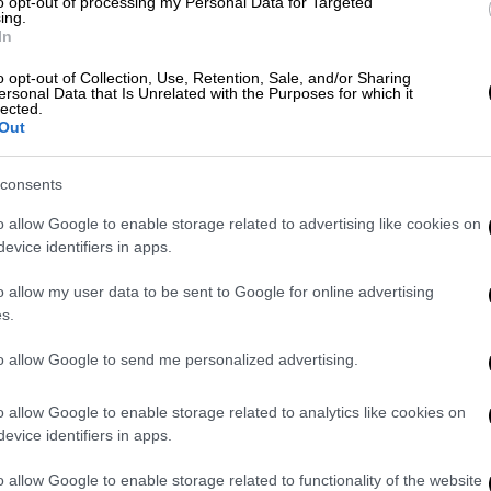
to opt-out of processing my Personal Data for Targeted
νομικούς της ομάδας ΔΙΑΣ στη
ing.
In
ηκαν ελαφρά
o opt-out of Collection, Use, Retention, Sale, and/or Sharing
ersonal Data that Is Unrelated with the Purposes for which it
lected.
Out
ποιούνται
κάθε Τρίτη, Πέμπτη και Κυριακή
consents
o allow Google to enable storage related to advertising like cookies on
evice identifiers in apps.
o allow my user data to be sent to Google for online advertising
s.
to allow Google to send me personalized advertising.
o allow Google to enable storage related to analytics like cookies on
evice identifiers in apps.
video
o allow Google to enable storage related to functionality of the website