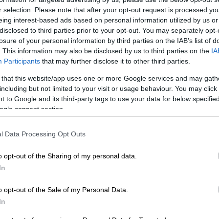
r selection. Please note that after your opt-out request is processed y
eing interest-based ads based on personal information utilized by us or
disclosed to third parties prior to your opt-out. You may separately opt-
losure of your personal information by third parties on the IAB’s list of
. This information may also be disclosed by us to third parties on the
IA
Participants
that may further disclose it to other third parties.
 that this website/app uses one or more Google services and may gath
including but not limited to your visit or usage behaviour. You may click 
 το ΕΘΝΟΣ στη Google
 to Google and its third-party tags to use your data for below specifi
ogle consent section.
ζόκερ
(28/5) που μοιράζει
πάνω από 1,1
ορία.
l Data Processing Opt Outs
ιθμό 3070 είναι οι εξής: 4, 11, 33, 18, 36
o opt-out of the Sharing of my personal data.
In
o opt-out of the Sale of my Personal Data.
In