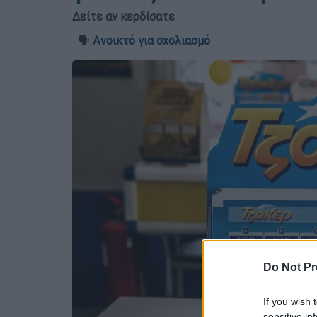
Δείτε αν κερδίσατε
🗣️
Ανοικτό για σχολιασμό
Do Not Pr
If you wish 
sensitive in