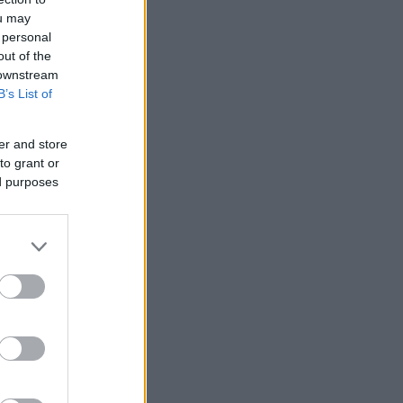
ou may
 personal
out of the
 downstream
B’s List of
er and store
to grant or
ed purposes