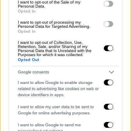
consent section.
I want to opt-out of the Sale of my
Τερζούδης
, τότε αρχηγός της
Personal Data.
Πυροσβεστικής,
Βασίλης Ματθαιόπουλος,
Opted In
τότε υπαρχηγός και
Ιωάννης Καπάκης
ο
I want to opt-out of processing my
οποίος την επίμαχη περίοδο ήταν γενικός
Personal Data for Targeted Advertising.
Opted In
γραμματέας Πολιτικής Προστασίας.
I want to opt-out of Collection, Use,
«
Αναιρεί εν μέρει την προσβαλλόμενη
Retention, Sale, and/or Sharing of my
Personal Data that Is Unrelated with the
απόφαση
του Α΄ Τριμ. Εφ. Πλημ/των Αθηνών
Purposes for which it was collected.
Opted Out
ως προς το μέρος της που αφορά την
απόρριψη της ελαφρυντικής περίστασης του
Google consents
αρθρ. 84 παρ. 2 στοιχ α. ΠΚ στον καθένα από
I want to allow Google to enable storage
τους τρεις πρώτους αναιρεσείοντες, Σ.Τ.,
related to advertising like cookies on web or
Β.Μ. και Ι.Κ., αλλά και σε περίπτωση
device identifiers in apps.
παραδοχής της ως προς τις επιβληθείσες
I want to allow my user data to be sent to
στον καθένα από αυτούς ποινές φυλάκισης,
Google for online advertising purposes.
καθώς επίσης και τις συνολικές ποινές
φυλάκισης που καθορίστηκαν σε βάρος των
I want to allow Google to send me
τριών πρώτων αναιρεσειόντων, όπως και για
personalized advertising.