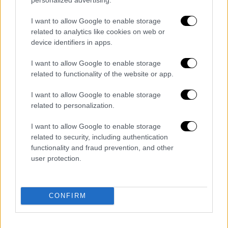
την ορισθείσα εκ μέρους του καθενός από
I want to allow Google to enable storage
αυτούς εκτιτέα ποινή φυλάκισης», αναφέρει
related to analytics like cookies on web or
η απόφαση 694/2026 που παραπέμπει την
device identifiers in apps.
υπόθεση ως προς σκέλος του ελαφρυντικού
I want to allow Google to enable storage
και των ποινών πίσω στο Εφετείο για
related to functionality of the website or app.
επανεκδίκαση.
I want to allow Google to enable storage
Υπενθυμίζεται ότι το Τριμελές Εφετείο
related to personalization.
Πλημμελημάτων Β/ βαθμού τον Ιούνιο του
2025 είχε επιβάλει
ποινή 340 ετών, με
I want to allow Google to enable storage
related to security, including authentication
εκτιτέα τα 5 έτη, στους Σωτήρη Τερζούδη,
functionality and fraud prevention, and other
Βασίλη Ματθαιόπουλο, Ιωάννη Φωστιέρη και
user protection.
Ιωάννη Καπάκη
(τότε γενικό γραμματέα
Πολιτικής Προστασίας), οδηγώντας τους
στη φυλακή.
CONFIRM