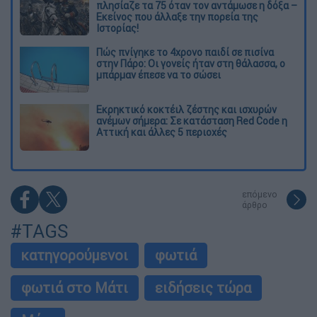
πλησίαζε τα 75 όταν τον αντάμωσε η δόξα –
Εκείνος που άλλαξε την πορεία της
Ιστορίας!
Πώς πνίγηκε το 4χρονο παιδί σε πισίνα
στην Πάρο: Οι γονείς ήταν στη θάλασσα, ο
μπάρμαν έπεσε να το σώσει
Εκρηκτικό κοκτέιλ ζέστης και ισχυρών
ανέμων σήμερα: Σε κατάσταση Red Code η
Αττική και άλλες 5 περιοχές
επόμενο
άρθρο
#TAGS
κατηγορούμενοι
φωτιά
φωτιά στο Μάτι
ειδήσεις τώρα