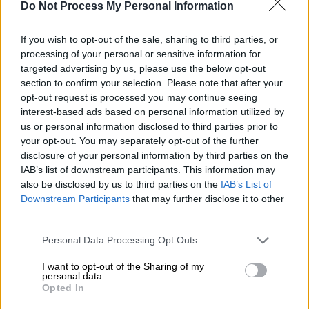
εκ νέου, με ανοιχτό πλέον το ενδεχόμενο να
Do Not Process My Personal Information
περάσουν πιο γρήγορα ελεύθεροι την πόρτα
της φυλακής.
If you wish to opt-out of the sale, sharing to third parties, or
processing of your personal or sensitive information for
targeted advertising by us, please use the below opt-out
ΔΙΑΒΑΣΤΕ ΕΠΙΣΗΣ
section to confirm your selection. Please note that after your
opt-out request is processed you may continue seeing
Ελλάδα
|
29.05.2026 16:19
interest-based ads based on personal information utilized by
Ισόβια στον γυναικοκτόνο των
us or personal information disclosed to third parties prior to
your opt-out. You may separately opt-out of the further
Αμπελοκήπων: «Προμελετημένο
disclosure of your personal information by third parties on the
έγκλημα, κυνικός και αμετανόητος»
IAB’s list of downstream participants. This information may
also be disclosed by us to third parties on the
IAB’s List of
Downstream Participants
that may further disclose it to other
third parties.
Ειδικότερα, ο Άρειος Πάγος αναιρεί εν μέρει
Please note that this website/app uses one or more Google
Personal Data Processing Opt Outs
τη δευτεροβάθμια απόφαση που είχε
services and may gather and store information including but
εκδοθεί ως προς το μέρος που αφορά στην
not limited to your visit or usage behaviour. You may click to
I want to opt-out of the Sharing of my
personal data.
grant or deny consent to Google and its third-party tags to
απόρριψη του ελαφρυντικού του σύννομου
Opted In
use your data for below specified purposes in below Google
βίου που είχαν αιτηθεί οι
Σωτήρης