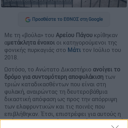
(EUROKINISSI/ΒΑΣΙΛΗΣ ΡΕΜΠΑΠΗΣ)
Προσθέστε το ΕΘΝΟΣ στη Google
Με τη «βούλα» του
Αρείου Πάγου
κρίθηκαν
α
μετάκλητα ένοχοι
οι κατηγορούμενοι της
φονικής πυρκαγιάς στο
Μάτι
τον Ιούλιο του
2018.
Ωστόσο, το Ανώτατο Δικαστήριο
ανοίγει το
δρόμο για συντομότερη αποφυλάκιση
των
τριών καταδικασθέντων που είναι στη
φυλακή, αναιρώντας τη δευτεροβάθμια
δικαστική απόφαση ως προς την απόρριψη
των ελαφρυντικών και τις ποινές που
επιβλήθηκαν. Έτσι, επιστρέφει για αυτούς η
υπόθεση στο Εφετείο προκειμένου να κριθεί