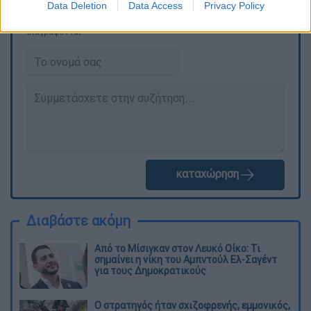
Data Deletion
Data Access
Privacy Policy
Τα σχολιά σας δημοσιεύονται άμεσα με δική σας ευθύνη. Το
ΕΘΝΟΣ θα παρεμβαίνει και τα προσβλητικά σχόλια θα
διαγράφονται
καταχώρηση
Διαβάστε ακόμη
Από το Μίσιγκαν στον Λευκό Οίκο: Τι
σημαίνει η νίκη του Αμπντούλ Ελ-Σαγέντ
για τους Δημοκρατικούς
O στρατηγός ήταν σχιζοφρενής, εμμονικός,