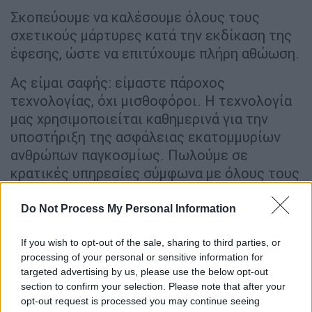
Σκοπεύουμε να καλέσουμε όλους τους
σχετικούς μάρτυρες κατά την εκδίκαση της
έφεσης, ώστε να επιτύχουμε πλήρη αθώωση.
Ας είμαι σαφής: είμαστε πάροχος
τεχνολογίας, όχι μισθοφόροι. Η τεχνολογία
μας χρησιμοποιείται καθημερινά για την
υποστήριξη της ασφάλειας εκατομμυρίων
ανθρώπων παγκοσμίως. Πωλούμε σε
κρατικές υπηρεσίες σύμφωνα με όλους τους
απαιτούμενους κανονισμούς, αλλά ποτέ δεν
λειτουργούμε τα συστήματα για λογαριασμό
Do Not Process My Personal Information
τους. Δεν λειτουργήσαμε ποτέ κανένα
If you wish to opt-out of the sale, sharing to third parties, or
σύστημα στην Ελλάδα.
processing of your personal or sensitive information for
targeted advertising by us, please use the below opt-out
Ως εκ τούτου, απορρίπτουμε
section to confirm your selection. Please note that after your
κατηγορηματικά τις δηλώσεις του υπουργού
opt-out request is processed you may continue seeing
Δικαιοσύνης που αποδίδουν άμεση ευθύνη