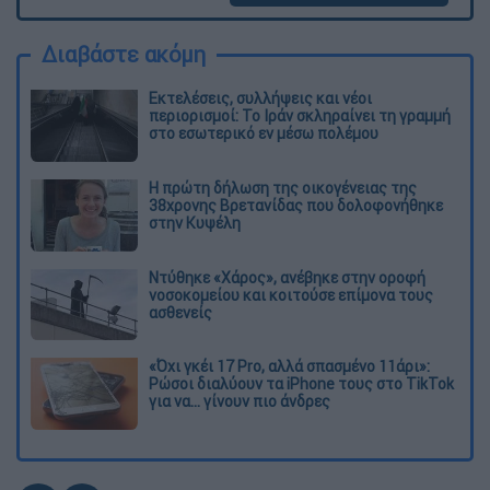
Διαβάστε ακόμη
Εκτελέσεις, συλλήψεις και νέοι
περιορισμοί: Το Ιράν σκληραίνει τη γραμμή
στο εσωτερικό εν μέσω πολέμου
Η πρώτη δήλωση της οικογένειας της
38χρονης Βρετανίδας που δολοφονήθηκε
στην Κυψέλη
Ντύθηκε «Χάρος», ανέβηκε στην οροφή
νοσοκομείου και κοιτούσε επίμονα τους
ασθενείς
«Όχι γκέι 17 Pro, αλλά σπασμένο 11άρι»:
Ρώσοι διαλύουν τα iPhone τους στο TikTok
για να... γίνουν πιο άνδρες