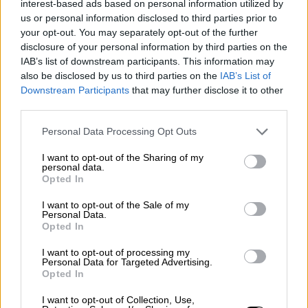
interest-based ads based on personal information utilized by
στους «τέσσερις ιδιώτες», πριν
us or personal information disclosed to third parties prior to
ολοκληρωθεί η δικαστική διαδικασία και
your opt-out. You may separately opt-out of the further
disclosure of your personal information by third parties on the
χωρίς να έχουν παρουσιαστεί όλα τα
IAB’s list of downstream participants. This information may
πραγματικά στοιχεία και οι αποδείξεις. Αυτό
also be disclosed by us to third parties on the
IAB’s List of
δεν συνιστά κράτος δικαίου. Στην Ελλάδα, ο
Downstream Participants
that may further disclose it to other
υπουργός Δικαιοσύνης θα έπρεπε να
third parties.
γνωρίζει πως όταν κάποιος ασκεί έφεση για
Please note that this website/app uses one or more Google
Personal Data Processing Opt Outs
πλημμεληματικές κατηγορίες, η υπόθεση
services and may gather and store information including but
εξετάζεται από την αρχή και τεκμαίρεται
not limited to your visit or usage behaviour. You may click to
I want to opt-out of the Sharing of my
personal data.
grant or deny consent to Google and its third-party tags to
αθώος μέχρι να αποδειχθεί το αντίθετο.
Opted In
use your data for below specified purposes in below Google
consent section.
Αυτό είναι κράτος δικαίου. Παρά τα πολιτικά
I want to opt-out of the Sale of my
Personal Data.
αφηγήματα, μέχρι σήμερα δεν έχει
Opted In
παρουσιαστεί ούτε ένα αποδεικτικό
I want to opt-out of processing my
στοιχείο που να αποδεικνύει ότι
Personal Data for Targeted Advertising.
Opted In
συμμετείχαμε σε οποιοδήποτε έγκλημα.
Λυπούμαστε βαθύτατα που δεν συστάθηκε
I want to opt-out of Collection, Use,