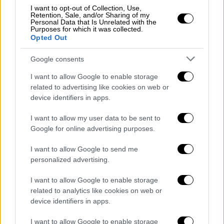
με τις Αρχές, εκφράζοντας ανησυχία για
I want to opt-out of Collection, Use,
έντονες φωνές που άκουγε στη γειτονιά
.
Retention, Sale, and/or Sharing of my
Personal Data that Is Unrelated with the
Δεδομένου όμως ότι δεν μπόρεσε να
Purposes for which it was collected.
Opted Out
συνδέσει τις φωνές με συγκεκριμένο
διαμέρισμα, η Αστυνομία δεν προέβη σε
Google consents
περαιτέρω έλεγχο.
I want to allow Google to enable storage
related to advertising like cookies on web or
Σοκαρισμένοι συγγενείς, συνάδελφοι,
device identifiers in apps.
συμμαθητές και αστυνομικοί - Πώς
καταρρίπτονται οι ισχυρισμοί του
I want to allow my user data to be sent to
Google for online advertising purposes.
41χρονου
I want to allow Google to send me
Το έγκλημα στην Καλαμάτα έχει προκαλέσει
personalized advertising.
σοκ σε όλους. Από τους συγγενείς και τους
φίλους του ζευγαριού, μέχρι τους
I want to allow Google to enable storage
related to analytics like cookies on web or
συναδέλφους, τους συμμαθητές της
device identifiers in apps.
10χρονης κόρης αλλά και τους ίδιους τους
αστυνομικούς, που παρά την εμπειρία τους,
I want to allow Google to enable storage