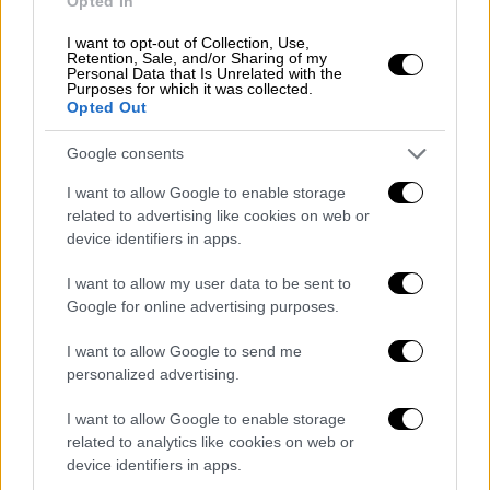
Opted In
δεν έχουμε πλήρη στοιχεία, ωστόσο,
βλέπουμε να υπάρχει μία πολύ μεγάλη
I want to opt-out of Collection, Use,
Retention, Sale, and/or Sharing of my
επιθυμία, έντονη και επιτακτική, από
Personal Data that Is Unrelated with the
Purposes for which it was collected.
Τούρκους ν' αποκτήσουν τίτλους
Opted Out
ιδιοκτησίας στην Αλεξανδρούπολη.
Επίσης,
έχουν γίνει και κάποιες πωλήσεις και αυτό
Google consents
προκαλεί ανησυχία, διότι η περιοχή μας είναι
I want to allow Google to enable storage
πολύ ευαίσθητη. Γι' αυτό υπάρχει και ο νόμος
related to advertising like cookies on web or
για πώληση ακινήτων σε υπηκόους τρίτων
device identifiers in apps.
χωρών.
Πρέπει να το δει προσεκτικά αυτό η
I want to allow my user data to be sent to
Πολιτεία, διότι εδώ είναι σύνορα
», αναφέρει
Google for online advertising purposes.
ο κ. Παλακίδης.
I want to allow Google to send me
Κατά τον ίδιο, κυρίως έχουν μεταβιβαστεί
personalized advertising.
αστικά ακίνητα. Ως χαρακτηριστικό
I want to allow Google to enable storage
παράδειγμα αναφέρει 6-7 διαμερίσματα που
related to analytics like cookies on web or
πουλήθηκαν σε Τούρκους μέσα σε λίγες
device identifiers in apps.
μέρες στην ίδια πολυκατοικία καθώς και ένα