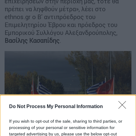
επιχειρήσεων στην περιοχή μας, τότε θα
πρέπει να ληφθούν μέτρα», λέει στο
ethnos.gr ο Β' αντιπρόεδρος του
Επιμελητηρίου Έβρου και πρόεδρος του
Εμπορικού Συλλόγου Αλεξανδρούπολης,
Βασίλης Κασαπίδης
.
Do Not Process My Personal Information
If you wish to opt-out of the sale, sharing to third parties, or
Η γέφυρα των Κήπων στον Έβρο (EUROKINISSI/ΤΑΤΙΑΝΑ
processing of your personal or sensitive information for
ΜΠΟΛΑΡΗ)
targeted advertising by us, please use the below opt-out