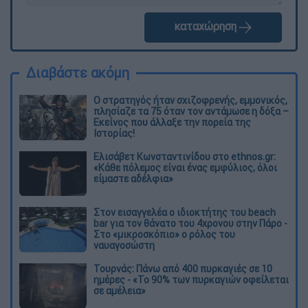
καταχώρηση
Διαβάστε ακόμη
O στρατηγός ήταν σχιζοφρενής, εμμονικός,
πλησίαζε τα 75 όταν τον αντάμωσε η δόξα –
Εκείνος που άλλαξε την πορεία της
Ιστορίας!
Ελισάβετ Κωνσταντινίδου στο ethnos.gr:
«Κάθε πόλεμος είναι ένας εμφύλιος, όλοι
είμαστε αδέλφια»
Στον εισαγγελέα ο ιδιοκτήτης του beach
bar για τον θάνατο του 4χρονου στην Πάρο -
Στο «μικροσκόπιο» ο ρόλος του
ναυαγοσώστη
Τουρνάς: Πάνω από 400 πυρκαγιές σε 10
ημέρες - «Το 90% των πυρκαγιών οφείλεται
σε αμέλεια»