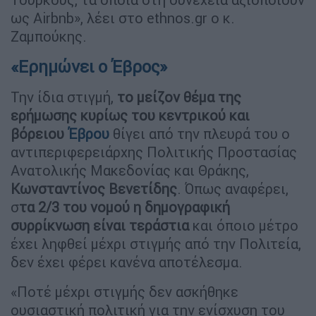
ως Airbnb», λέει στο ethnos.gr ο κ.
Ζαμπούκης.
«Ερημώνει ο Έβρος»
Την ίδια στιγμή,
το μείζον θέμα της
ερήμωσης κυρίως του κεντρικού και
βόρειου
Έβρου
θίγει από την πλευρά του ο
αντιπεριφερειάρχης Πολιτικής Προστασίας
Ανατολικής Μακεδονίας και Θράκης,
Κωνσταντίνος Βενετίδης
. Όπως αναφέρει,
σ
τα 2/3 του νομού η δημογραφική
συρρίκνωση είναι τεράστια
και όποιο μέτρο
έχει ληφθεί μέχρι στιγμής από την Πολιτεία,
δεν έχει φέρει κανένα αποτέλεσμα.
«Ποτέ μέχρι στιγμής δεν ασκήθηκε
ουσιαστική πολιτική για την ενίσχυση του