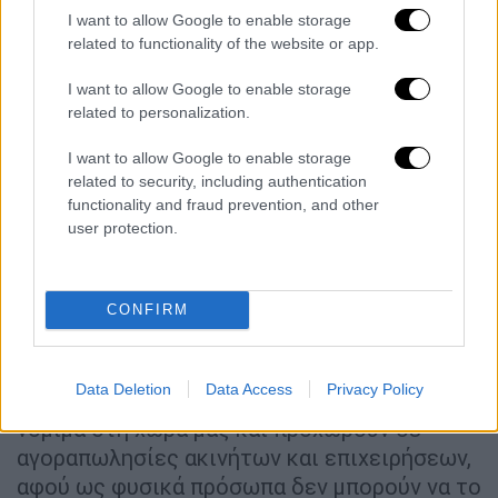
I want to allow Google to enable storage
ξενοδοχείο στο κέντρο της πόλης.
related to functionality of the website or app.
«Επίσης, έχει αγορασθεί έκταση - ''φιλέτο''
I want to allow Google to enable storage
στην παραθαλάσσια περιοχή της Μάκρης, για
related to personalization.
την οποία λέγεται ότι προορίζεται να
αναγερθεί σ' αυτήν ξενοδοχείο.
Βλέπουμε,
I want to allow Google to enable storage
related to security, including authentication
δηλαδή, ότι γίνονται δυνατές κινήσεις
functionality and fraud prevention, and other
επιχειρηματικά, ώστε οι Τούρκοι αγοραστές
user protection.
να αποκτήσουν οικονομική επιρροή
», τονίζει
ο πρόεδρος του Συνδέσμου Ξενοδόχων
Θράκης.
CONFIRM
«Πρέπει η Πολιτεία να βάλει πλαίσιο»
Data Deletion
Data Access
Privacy Policy
Για
εταιρείες
Τούρκων που συστήνονται
νόμιμα στη χώρα μας και προχωρούν σε
αγοραπωλησίες ακινήτων και επιχειρήσεων,
αφού ως φυσικά πρόσωπα δεν μπορούν να το