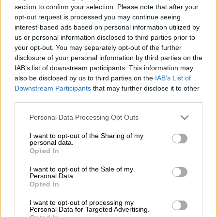
section to confirm your selection. Please note that after your
«Μεγάλο το ενδιαφέρον - υπάρχει
opt-out request is processed you may continue seeing
interest-based ads based on personal information utilized by
ανησυχία»
us or personal information disclosed to third parties prior to
your opt-out. You may separately opt-out of the further
Για πολύ μεγάλο ενδιαφέρον Τούρκων ν'
disclosure of your personal information by third parties on the
αγοράσουν ακίνητα στην περιοχή της
IAB’s list of downstream participants. This information may
Αλεξανδρούπολης κάνει λόγο ο πρόεδρος
also be disclosed by us to third parties on the
IAB’s List of
του Συνδέσμου Ξενοδόχων Θράκης,
Downstream Participants
that may further disclose it to other
third parties.
Απόστολος Παλακίδης
, ο οποίος
δραστηριοποιείται στην Αλεξανδρούπολη. Ο
Please note that this website/app uses one or more Google
Personal Data Processing Opt Outs
services and may gather and store information including but
ίδιος σημειώνει ακόμα ότι
εξαιτίας αυτού
not limited to your visit or usage behaviour. You may click to
I want to opt-out of the Sharing of my
υπάρχει ανησυχία στην περιοχή, αφού είναι
personal data.
grant or deny consent to Google and its third-party tags to
Opted In
ιδιαίτερα ευαίσθητη λόγω της γειτνίασής
use your data for below specified purposes in below Google
της με την Τουρκία
.
consent section.
I want to opt-out of the Sale of my
Personal Data.
«Δεν μπορούμε να ποσοτικοποιήσουμε το
Opted In
μέγεθος του ενδιαφέροντος των Τούρκων ν'
I want to opt-out of processing my
αγοράσουν ακίνητα στην περιοχή μας, αφού
Personal Data for Targeted Advertising.