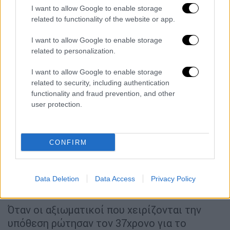
μικρές ποσότητες χημικών
για την
I want to allow Google to enable storage
κατασκευή των εκρηκτικών υλών.
related to functionality of the website or app.
Είναι ήδη γνωστό πως ο 37χρονος είχε
I want to allow Google to enable storage
βρεθεί στη Μαλαισία για εκπαίδευση.
related to personalization.
Μεταξύ άλλων, σε αυτό το ταξίδι φαίνεται
I want to allow Google to enable storage
πως
έμαθε και πώς να φτιάχνει συνθετικά
related to security, including authentication
εκρηκτικά από χημικές ουσίες
.
functionality and fraud prevention, and other
user protection.
Ο στόχος
Σύμφωνα με τις πρώτες πληροφορίες, το
CONFIRM
σενάριο ο
στόχος
των τρομοκρατών να ήταν
κάποιο
κρουαζιερόπλοιο
στην Ελλάδα ή
κάποιο σημείο ενδιαφέροντος στην Κρήτη
Data Deletion
Data Access
Privacy Policy
απομακρύνεται.
Όταν οι αξιωματικοί που χειρίζονται την
υπόθεση ρώτησαν τον 37χρονο για το