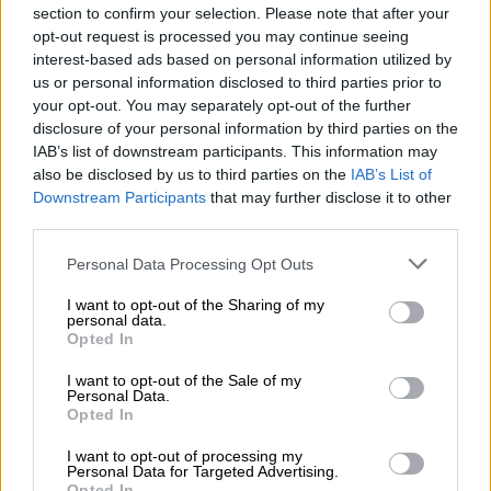
οποία θα μπορούσε να σημάνει συναγερμό
section to confirm your selection. Please note that after your
στις Αρχές Ασφαλείας.
opt-out request is processed you may continue seeing
interest-based ads based on personal information utilized by
Η αφορμή της Κύπρου
us or personal information disclosed to third parties prior to
your opt-out. You may separately opt-out of the further
Κατά τη διάρκεια ερευνών των κυπριακών
disclosure of your personal information by third parties on the
Αρχών για
ύποπτους τρομοκρατίας
,
IAB’s list of downstream participants. This information may
also be disclosed by us to third parties on the
IAB’s List of
εντοπίστηκε ένας τηλεφωνικός αριθμός που
Downstream Participants
that may further disclose it to other
λειτουργούσε ως «γέφυρα» και στοιχείο-
third parties.
σύνδεσμος. Το σήμα αυτού του τηλεφώνου
Please note that this website/app uses one or more Google
Personal Data Processing Opt Outs
οδήγησε τις υπηρεσίες ασφαλείας
services and may gather and store information including but
απευθείας στον Άγιο Νικόλαο.
not limited to your visit or usage behaviour. You may click to
I want to opt-out of the Sharing of my
personal data.
grant or deny consent to Google and its third-party tags to
Opted In
Η πληροφορία, μετά τις συλλήψεις στην
use your data for below specified purposes in below Google
Κύπρο, ήρθε να ενεργοποιήσει την
consent section.
I want to opt-out of the Sale of my
Personal Data.
επιχείρηση με την
κωδική ονομασία
«
Odin
»,
Opted In
που οδήγησε στη δέσμευση του 37χρονου.
I want to opt-out of processing my
Τα δοχεία και η θερμαινόμενη πλάκα
Personal Data for Targeted Advertising.
Opted In