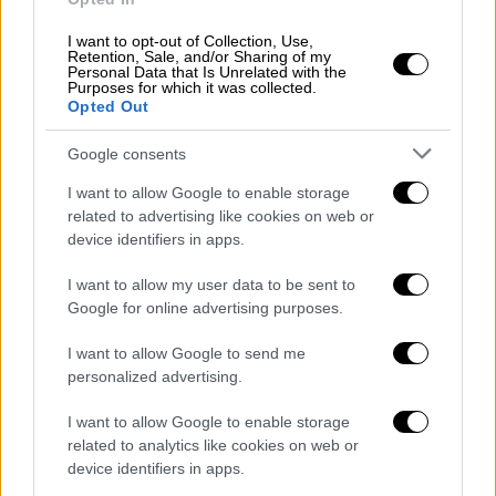
Κατά την έφοδο των Αρχών
στο διαμέρισμα
I want to opt-out of Collection, Use,
Retention, Sale, and/or Sharing of my
που έμενε ο 37χρονος στα Πατήσια
, οι
Personal Data that Is Unrelated with the
αστυνομικοί εντόπισαν ευρήματα που
Purposes for which it was collected.
Opted Out
«δείχνουν» σε προπαρασκευαστικές
ενέργειες ενός ενδεχόμενου χτυπήματος.
Google consents
Συγκεκριμένα, οι αξιωματικοί της
I want to allow Google to enable storage
related to advertising like cookies on web or
Αντιτρομοκρατικής εντόπισαν
δοχεία που
device identifiers in apps.
μπορούν να χρησιμοποιηθούν για την
κατασκευή συνθετικών εκρηκτικών
. Ακόμα
I want to allow my user data to be sent to
μέσα στο διαμέρισμα εντοπίστηκε
Google for online advertising purposes.
θερμαινόμενη πλάκα και ζυγαριά ακριβείας.
I want to allow Google to send me
personalized advertising.
Την ίδια στιγμή, ο ίδιος ο 37χρονος
έχει
παραδεχτεί την εμπλοκή του και τη
I want to allow Google to enable storage
συμμετοχή στη Χαμάς
αλλά και το γεγονός
related to analytics like cookies on web or
πως είχε παραγγείλει μέσω διαδικτύου
device identifiers in apps.