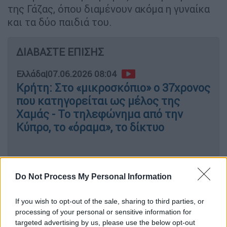
της Γάζας, όπου διαμένουν ακόμα η γυναίκα
και τα δύο παιδιά του.
ΔΙΑΒΑΣΤΕ ΕΠΙΣΗΣ
Ελλάδα
|
07.06.2026 08:04
Κρήτη: Στο «μικροσκόπιο» ο 37χρονος
που κατηγορείται ως μέλος της
Χαμάς - Το τηλεφώνημα από την
Κύπρο, το «όραμα», το δίκτυο
Ο 37χρονος είχε καταφέρει να εξασφαλίσει
Do Not Process My Personal Information
άσυλο
για την παραμονή του στην Ελλάδα,
καθώς, μέχρι και τώρα, δεν είχε δώσει
If you wish to opt-out of the sale, sharing to third parties, or
processing of your personal or sensitive information for
αφορμή ούτε είχε προβεί σε κάποια κίνηση η
targeted advertising by us, please use the below opt-out