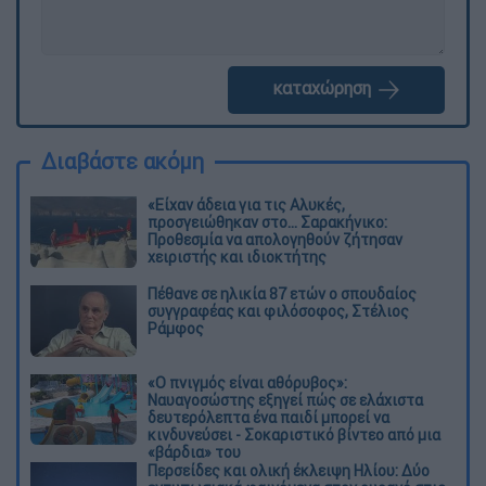
καταχώρηση
Διαβάστε ακόμη
«Είχαν άδεια για τις Αλυκές,
προσγειώθηκαν στο... Σαρακήνικο:
Προθεσμία να απολογηθούν ζήτησαν
χειριστής και ιδιοκτήτης
Πέθανε σε ηλικία 87 ετών ο σπουδαίος
συγγραφέας και φιλόσοφος, Στέλιος
Ράμφος
«Ο πνιγμός είναι αθόρυβος»:
Ναυαγοσώστης εξηγεί πώς σε ελάχιστα
δευτερόλεπτα ένα παιδί μπορεί να
κινδυνεύσει - Σοκαριστικό βίντεο από μια
«βάρδια» του
Περσείδες και ολική έκλειψη Ηλίου: Δύο