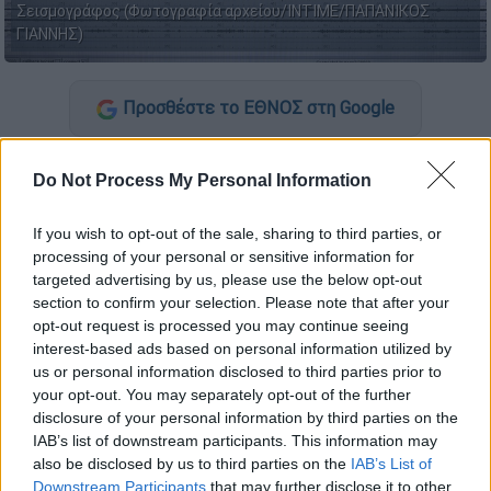
Σεισμογράφος (Φωτογραφία αρχείου/ΙΝΤΙΜΕ/ΠΑΠΑΝΙΚΟΣ
ΓΙΑΝΝΗΣ)
Προσθέστε το ΕΘΝΟΣ στη Google
Δυνατός
σεισμός
στη Βόρεια
Εύβοια
λίγο
Do Not Process My Personal Information
πριν τις 13:00, με τη δόνηση να είναι
ιδιαίτερα αισθητή και στην Αττική
.
If you wish to opt-out of the sale, sharing to third parties, or
processing of your personal or sensitive information for
Το
επίκεντρο
της δόνησης εντοπίζεται στη
targeted advertising by us, please use the below opt-out
Βόρεια
Εύβοια
, νότια του Προκοπίου, και
section to confirm your selection. Please note that after your
σύμφωνα με την εκτίμηση ήταν μεγέθους
4,8
opt-out request is processed you may continue seeing
interest-based ads based on personal information utilized by
Ρίχτερ
.
us or personal information disclosed to third parties prior to
your opt-out. You may separately opt-out of the further
disclosure of your personal information by third parties on the
IAB’s list of downstream participants. This information may
also be disclosed by us to third parties on the
IAB’s List of
Downstream Participants
that may further disclose it to other