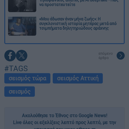
τηλεφωνικές απάτες με AI deepfake - Πώς
να προστατευτείτε
«Μου έδωσαν έναν μήνα ζωής»: Η
συγκλονιστική ιστορία μητέρας μετά από
τσιμπήματα δηλητηριώδους αράχνης
επόμενο
άρθρο
#TAGS
σεισμός τώρα
σεισμός Αττική
σεισμός
Ακολούθησε το Έθνος στο Google News!
Live όλες οι εξελίξεις λεπτό προς λεπτό, με την