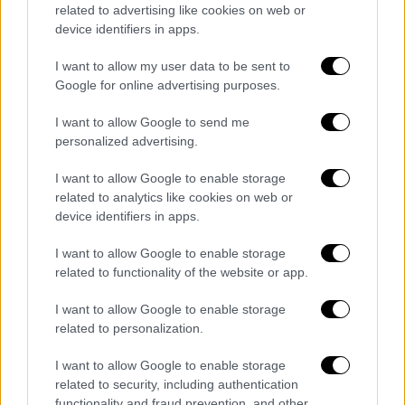
related to advertising like cookies on web or
device identifiers in apps.
Μπαράζ σεισμικών δονήσεων στην Εύβοια
I want to allow my user data to be sent to
Εκτεταμένες κατολισθήσεις στην
Google for online advertising purposes.
Εύβοια
I want to allow Google to send me
«
Έχουμε εκτεταμένες κατολισθήσεις
, δεν
personalized advertising.
έχει καταγραφεί κάποιος τραυματισμός. Οι
I want to allow Google to enable storage
κατολισθήσεις είναι σε δρόμους στην
related to analytics like cookies on web or
περιοχή Πλακιά, Δαφνούσα» δήλωσε στην
device identifiers in apps.
ΕΡΤ ο
δήμαρχος Μαντουδίου
, Γιάννης
I want to allow Google to enable storage
Τσαπουρνιώτης.
related to functionality of the website or app.
I want to allow Google to enable storage
related to personalization.
Τα σχολιά σας δημοσιεύονται άμεσα με δική σας ευθύνη. Το
ΕΘΝΟΣ θα παρεμβαίνει και τα προσβλητικά σχόλια θα
I want to allow Google to enable storage
διαγράφονται
related to security, including authentication
functionality and fraud prevention, and other