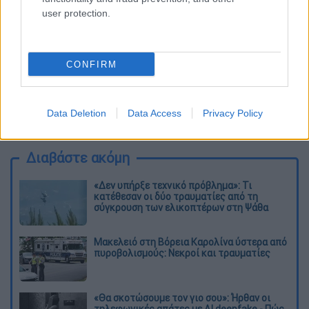
user protection.
CONFIRM
καταχώρηση
Data Deletion
Data Access
Privacy Policy
Διαβάστε ακόμη
«Δεν υπήρξε τεχνικό πρόβλημα»: Τι
κατέθεσαν οι δύο τραυματίες από τη
σύγκρουση των ελικοπτέρων στη Ψάθα
Μακελειό στη Βόρεια Καρολίνα ύστερα από
πυροβολισμούς: Νεκροί και τραυματίες
«Θα σκοτώσουμε τον γιο σου»: Ήρθαν οι