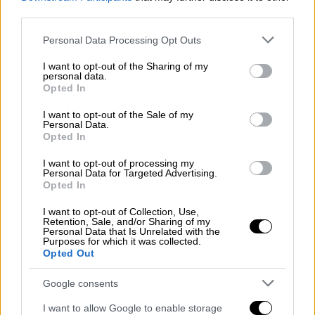
third parties.
Please note that this website/app uses one or more Google
Personal Data Processing Opt Outs
services and may gather and store information including but
not limited to your visit or usage behaviour. You may click to
I want to opt-out of the Sharing of my
personal data.
grant or deny consent to Google and its third-party tags to
Opted In
use your data for below specified purposes in below Google
consent section.
I want to opt-out of the Sale of my
Personal Data.
Σεισμός 4,8 Ρίχτερ στην Εύβοια
Opted In
Ακολούθησαν 5 μετασεισμοί
I want to opt-out of processing my
Personal Data for Targeted Advertising.
Opted In
Σύμφωνα με το
I want to opt-out of Collection, Use,
Ευρωμεσογειακό Σεισμολογικό Κέντρο,
Retention, Sale, and/or Sharing of my
ακολούθησαν άλλες πέντε σεισμικές
Personal Data that Is Unrelated with the
Purposes for which it was collected.
δονήσεις
, με τη μεγαλύτερη να υπολογίζεται
Opted Out
στα 5,2 Ρίχτερ.
Google consents
I want to allow Google to enable storage