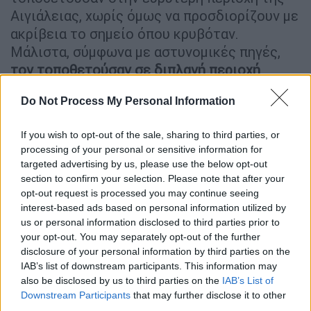
Αιγιάλειας, χωρίς όμως να προσδιορίζουν με
ακρίβεια το σημείο όπου κρυβόταν.
Μάλιστα, σύμφωνα με αστυνομικές πηγές,
τον τοποθετούσαν σε διπλανή περιοχή
.
Do Not Process My Personal Information
ΔΙΑΒΑΣΤΕ ΕΠΙΣΗΣ
If you wish to opt-out of the sale, sharing to third parties, or
Ελλάδα
|
07.06.2026 23:12
processing of your personal or sensitive information for
Βαλλίστρα, στιλέτα και... πίτμπουλ: Τι
targeted advertising by us, please use the below opt-out
εντόπισαν οι αρχές στο σπίτι του
section to confirm your selection. Please note that after your
Τζέιμς Δαλαμάγκα στο Αίγιο
opt-out request is processed you may continue seeing
interest-based ads based on personal information utilized by
us or personal information disclosed to third parties prior to
your opt-out. You may separately opt-out of the further
disclosure of your personal information by third parties on the
Ο καταζητούμενος φέρεται να πίστευε ότι
IAB’s list of downstream participants. This information may
είχε καταφέρει για ακόμη μία φορά να
also be disclosed by us to third parties on the
IAB’s List of
Downstream Participants
that may further disclose it to other
ξεγελάσει τις διωκτικές Αρχές, ωστόσο η
third parties.