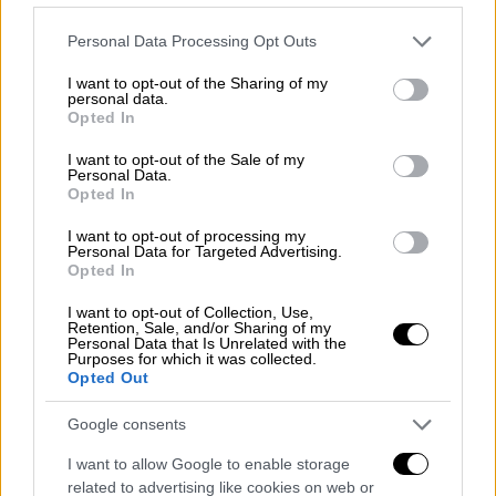
συστηματική έρευνα των αστυνομικών της
Ασφάλειας
οδήγησε τελικά στον ακριβή
Please note that this website/app uses one or more Google
Personal Data Processing Opt Outs
services and may gather and store information including but
εντοπισμό τ
ου και στη σύλληψή του.
not limited to your visit or usage behaviour. You may click to
I want to opt-out of the Sharing of my
personal data.
grant or deny consent to Google and its third-party tags to
Το τέλος
Opted In
use your data for below specified purposes in below Google
consent section.
Τέλος σε ένα διεθνές ανθρωποκυνηγητό
I want to opt-out of the Sale of my
Personal Data.
διάρκειας 27 ετών έδωσαν οι ελληνικές
Opted In
Αρχές στο Αίγιο, συλλαμβάνοντας τον
I want to opt-out of processing my
55χρονο Ελληνοαυστραλό Τζέιμς Δαλαμάγκα
,
Personal Data for Targeted Advertising.
Opted In
έναν από τους πλέον καταζητούμενους
φυγόδικους των αυστραλιανών Αρχών και
I want to opt-out of Collection, Use,
Retention, Sale, and/or Sharing of my
της Interpol.
Personal Data that Is Unrelated with the
Purposes for which it was collected.
Opted Out
Ο Δαλαμάγκας κατηγορείται για τη
δολοφονία του ομογενή Γιώργου
Google consents
Γιαννόπουλου στο Σίδνεϊ το 1999
. Σύμφωνα
I want to allow Google to enable storage
με τις αυστραλιανές Αρχές, μετά το έγκλημα
related to advertising like cookies on web or