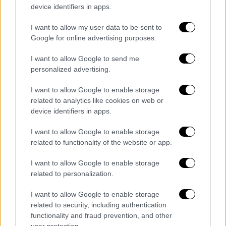
εγκατέλειψε τη χώρα και κατάφερε να
device identifiers in apps.
εξαφανίσει τα ίχνη του, βρίσκοντας
καταφύγιο στην Ελλάδα.
I want to allow my user data to be sent to
Google for online advertising purposes.
Για χρόνια ζούσε στην Αιγιάλεια
I want to allow Google to send me
χρησιμοποιώντας το ψευδώνυμο «
Αντώνης
personalized advertising.
Τζίμας
», έχοντας αποκτήσει κατοικία και
αναπτύσσοντας αγροτικές δραστηριότητες
I want to allow Google to enable storage
χωρίς να κινεί υποψίες στην τοπική
related to analytics like cookies on web or
device identifiers in apps.
κοινωνία. Παρά το γεγονός ότι σε βάρος του
εκκρεμούσε ερυθρά αγγελία της Interpol,
I want to allow Google to enable storage
παρέμενε ασύλληπτος επί σχεδόν τρεις
related to functionality of the website or app.
δεκαετίες.
I want to allow Google to enable storage
Η επιχείρηση εντοπισμού του
related to personalization.
ολοκληρώθηκε έπειτα από
συντονισμένες
I want to allow Google to enable storage
ενέργειες της ΕΛ.ΑΣ., με καθοριστική
related to security, including authentication
συμβολή των αστυνομικών της Ασφάλειας
,
functionality and fraud prevention, and other
user protection.