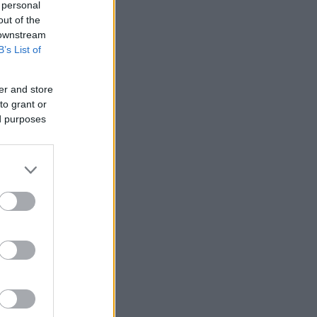
 personal
out of the
 downstream
B’s List of
er and store
to grant or
ed purposes