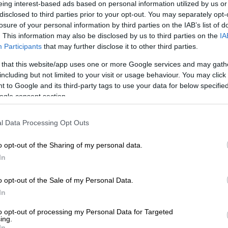
eing interest-based ads based on personal information utilized by us or
disclosed to third parties prior to your opt-out. You may separately opt-
losure of your personal information by third parties on the IAB’s list of
. This information may also be disclosed by us to third parties on the
IA
Participants
that may further disclose it to other third parties.
 that this website/app uses one or more Google services and may gath
including but not limited to your visit or usage behaviour. You may click 
 to Google and its third-party tags to use your data for below specifi
ogle consent section.
 το ΕΘΝΟΣ στη Google
l Data Processing Opt Outs
τά τις απολογίες τους στον Ευρωπαίο
o opt-out of the Sharing of my personal data.
α, οι
δύο συλληφθέντες
που κατηγορούνται
In
ς
κατά του
ΟΠΕΚΕΠΕ
στην
Κοζάνη
.
o opt-out of the Sale of my Personal Data.
υπάλληλο Κέντρου Υποδοχής Δηλώσεων και
In
 τρεις κατηγορούμενοι που ολοκλήρωσαν
to opt-out of processing my Personal Data for Targeted
εροι
με τον όρο της απαγόρευσης εξόδου
ing.
σης από 5.000 έως 15.000 ευρώ.
In