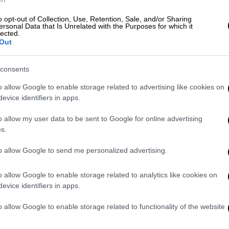
o opt-out of Collection, Use, Retention, Sale, and/or Sharing
ersonal Data that Is Unrelated with the Purposes for which it
lected.
Out
ετά τη σύλληψη του 37χρονου για
consents
ί» στις έρευνες
o allow Google to enable storage related to advertising like cookies on
evice identifiers in apps.
o allow my user data to be sent to Google for online advertising
γηθούν ακόμη επτά κατηγορούμενοι.
s.
κευή (05/06)
απολογήθηκαν οι γονείς του
to allow Google to send me personalized advertising.
ρνήθηκαν τις κατηγορίες και αφέθηκαν
όρους της απαγόρευσης εξόδου από τη χώρα
o allow Google to enable storage related to analytics like cookies on
evice identifiers in apps.
ρώ στον καθένα.
o allow Google to enable storage related to functionality of the website
κηθεί σε βάρος τους, κατά περίπτωση
τηση, ένταξη σε εγκληματική οργάνωση,