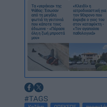
Τα «γεράκια» της
«Κλειδί» η
Ψάθας: Έσωσαν
ιατροδικαστική για
από τη μεγάλη
τον 90χρονο που
φωτιά τη γειτονιά
έκρυβε ο γιος του
που κάποτε τους
στον καταψύκτη -
έδιωχνε - «Πέρασε
«Τον αγαπούσε
όλη η ζωή μπροστά
παθολογικά»
μου»
#TAGS
Κοζάνη
ΟΠΕΚΕΠΕ
προφυλά