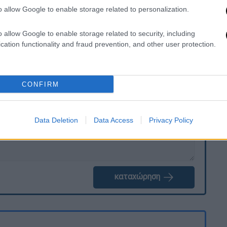
υμφερόντων της Ευρωπαϊκής Ένωσης άνω
o allow Google to enable storage related to personalization.
ικου χρήματος.
o allow Google to enable storage related to security, including
cation functionality and fraud prevention, and other user protection.
. Το ΕΘΝΟΣ θα παρεμβαίνει και τα προσβλητικά σχόλια θα
CONFIRM
Data Deletion
Data Access
Privacy Policy
καταχώρηση