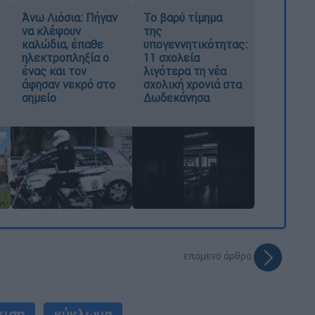
Άνω Λιόσια: Πήγαν
Το βαρύ τίμημα
να κλέψουν
της
καλώδια, έπαθε
υπογεννητικότητας:
ηλεκτροπληξία ο
11 σχολεία
ένας και τον
λιγότερα τη νέα
άφησαν νεκρό στο
σχολική χρονιά στα
σημείο
Δωδεκάνησα
επόμενο άρθρο
κιση
κύκλωμα