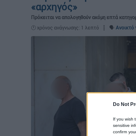
«αρχηγός»
Πρόκειται να απολογηθούν ακόμη επτά κατηγο
🕛 χρόνος ανάγνωσης: 1 λεπτό ┋ 🗣️
Ανοικτό 
Do Not Pr
If you wish 
sensitive in
confirm you