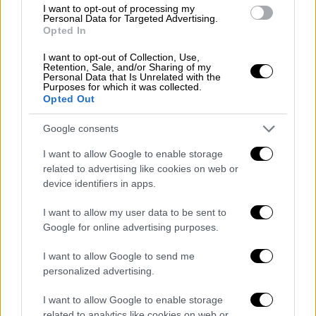
I want to opt-out of processing my
Personal Data for Targeted Advertising.
Ο ίδιος αποδίδει την κυβερνητική
Opted In
πρωτοβουλία για μεταφορά των ΥΔΟΜ στο
Κτηματολόγιο σε μια ευρύτερη προσπάθεια
I want to opt-out of Collection, Use,
Retention, Sale, and/or Sharing of my
πλήρους ελέγχου του συστήματος,
Personal Data that Is Unrelated with the
Purposes for which it was collected.
υποστηρίζοντας ότι οι νέες δομές θα
Opted Out
ελέγχονται αποκλειστικά από διορισμένα
Google consents
στελέχη και όχι από αιρετούς εκπροσώπους
της αυτοδιοίκησης συνδέοντας το
I want to allow Google to enable storage
κυβερνητικό σχέδιο με τις αποφάσεις του
related to advertising like cookies on web or
device identifiers in apps.
Συμβουλίου της Επικρατείας για τον Νέο
Οικοδομικό Κανονισμό και τις προσφυγές
I want to allow my user data to be sent to
που είχαν ασκήσει δήμοι της χώρας, ενώ
Google for online advertising purposes.
επαναλαμβάνει ότι σε περίπτωση που
I want to allow Google to send me
μεταφερθούν οι ΥΔΟΜ στο Κτηματολόγιο η
personalized advertising.
ΚΕΔΕ έχει αποφασίσει να προσφύγει στο
ΣτΕ.
I want to allow Google to enable storage
related to analytics like cookies on web or