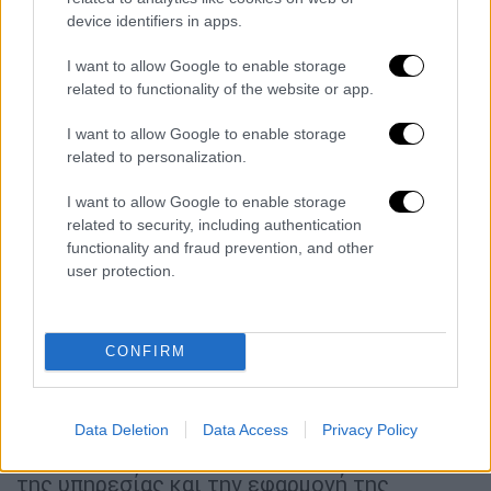
Τι λένε οι δήμοι Κηφισιάς και
device identifiers in apps.
Αμαρουσίου
I want to allow Google to enable storage
related to functionality of the website or app.
Οσον αφορά τους δήμους, υπάλληλοι των
οποίων φέρονται να μετείχαν στο κύκλωμα,
I want to allow Google to enable storage
ζητούν πλήρη διερεύνηση της υπόθεσης. Ο
related to personalization.
δήμος Κηφισιάς
υποστηρίζει ότι είχε ήδη
I want to allow Google to enable storage
προχωρήσει σε παρεμβάσεις στην Υπηρεσία
related to security, including authentication
Δόμησης αρκετούς μήνες πριν την έναρξη
functionality and fraud prevention, and other
της αστυνομικής έρευνας και πολύ πριν η
user protection.
υπόθεση λάβει δημοσιότητα.
Σύμφωνα με ανακοίνωση της δημοτικής
CONFIRM
αρχής, ήδη από τις αρχές της θητείας της
είχαν διαπιστωθεί δυσλειτουργίες και
συμπεριφορές που δημιουργούσαν
Data Deletion
Data Access
Privacy Policy
προβληματισμό σχετικά με τη λειτουργία
της υπηρεσίας και την εφαρμογή της