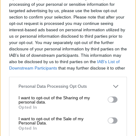
processing of your personal or sensitive information for
μέσω των ηλεκτρονικών πλατφορμών του
targeted advertising by us, please use the below opt-out
Τεχνικού Επιμελητηρίου Ελλάδας (ΤΕΕ).
section to confirm your selection. Please note that after your
Προσθέτει πως οι οικοδομικές άδειες
opt-out request is processed you may continue seeing
εκδίδονται ψηφιακά χωρίς ουσιαστικό
interest-based ads based on personal information utilized by
us or personal information disclosed to third parties prior to
προληπτικό έλεγχο από τις ΥΔΟΜ, ενώ οι
your opt-out. You may separately opt-out of the further
έλεγχοι δόμησης πραγματοποιούνται από
disclosure of your personal information by third parties on the
ιδιώτες ελεγκτές που επιλέγονται μέσω
IAB’s list of downstream participants. This information may
μητρώου: «
Οι πολεοδομίες έχουν ουσιαστικά
also be disclosed by us to third parties on the
IAB’s List of
Downstream Participants
that may further disclose it to other
ιδιωτικοποιηθεί. Δεν ελέγχονται ούτε από
third parties.
το Δημόσιο ούτε από τους δήμους. Απλώς
φιλοξενούνται σε δημοτικά κτίρια»,
Please note that this website/app uses one or more Google
Personal Data Processing Opt Outs
services and may gather and store information including but
σημειώνει χαρακτηριστικά συμπληρώνοντας
not limited to your visit or usage behaviour. You may click to
I want to opt-out of the Sharing of my
πως οι δήμοι μπορούν μόνο να δώσουν
personal data.
grant or deny consent to Google and its third-party tags to
Opted In
βεβαίωση χρήσεων γης και όρων δόμησης
use your data for below specified purposes in below Google
και να κάνουν έναν δειγματοληπτικό τυπικό
consent section.
I want to opt-out of the Sale of my
Personal Data.
έλεγχο σε ένα μικρό ποσοστό αδειών που
Opted In
δεν ξεπερνά το 1,5% λόγω υποστελέχωσης.