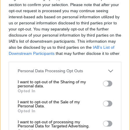
Προσθέστε το ΕΘΝΟΣ στη Google
section to confirm your selection. Please note that after your
opt-out request is processed you may continue seeing
interest-based ads based on personal information utilized by
Σεισμός
σημειώθηκε
στις 22:48
ο οποίος
us or personal information disclosed to third parties prior to
έγινε αισθητός στην Αθήνα και την Αττική
.
your opt-out. You may separately opt-out of the further
disclosure of your personal information by third parties on the
Σύμφωνα με την
αυτόματη λύση του
IAB’s list of downstream participants. This information may
Γεωδυναμικού Ινστιτούτου
, ο σεισμός ήταν
also be disclosed by us to third parties on the
IAB’s List of
μεγέθους 4,1 βαθμών της κλίμακας Ρίχτερ
Downstream Participants
that may further disclose it to other
third parties.
και
με επίκεντρο
την
Εύβοια
.
Please note that this website/app uses one or more Google
Personal Data Processing Opt Outs
services and may gather and store information including but
ΔΙΑΒΑΣΤΕ ΕΠΙΣΗΣ
not limited to your visit or usage behaviour. You may click to
I want to opt-out of the Sharing of my
personal data.
grant or deny consent to Google and its third-party tags to
Opted In
Ελλάδα
|
08.06.2026 21:47
use your data for below specified purposes in below Google
Νέος σεισμός 3,5 Ρίχτερ στην Εύβοια
consent section.
I want to opt-out of the Sale of my
- «Κουνήθηκε» και η Αθήνα
Personal Data.
Opted In
I want to opt-out of processing my
Personal Data for Targeted Advertising.