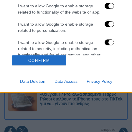
I want to allow Google to enable storage
Διαβάστε ακόμη
related to functionality of the website or app.
Εκτελέσεις, συλλήψεις και νέοι
I want to allow Google to enable storage
περιορισμοί: Το Ιράν σκληραίνει τη γραμμή
related to personalization.
στο εσωτερικό εν μέσω πολέμου
I want to allow Google to enable storage
Η πρώτη δήλωση της οικογένειας της
related to security, including authentication
38χρονης Βρετανίδας που δολοφονήθηκε
functionality and fraud prevention, and other
στην Κυψέλη
CONFIRM
user protection.
Ντύθηκε «Χάρος», ανέβηκε στην οροφή
νοσοκομείου και κοιτούσε επίμονα τους
ασθενείς
Data Deletion
Data Access
Privacy Policy
«Όχι γκέι 17 Pro, αλλά σπασμένο 11άρι»:
Ρώσοι διαλύουν τα iPhone τους στο TikTok
για να... γίνουν πιο άνδρες
επόμενο