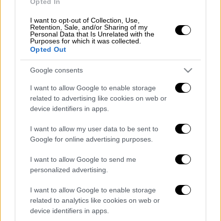
Opted In
Συγκεκριμένα, το επίκεντρο ήταν
8
χιλιόμετρα νοτιοανατολικά
της Λίμνης
I want to opt-out of Collection, Use,
Retention, Sale, and/or Sharing of my
Ευβοίας. Το
εστιακό βάθος
ανέρχεται σε
Personal Data that Is Unrelated with the
Purposes for which it was collected.
17,6 χιλιόμετρα.
Opted Out
Google consents
I want to allow Google to enable storage
Τα σχολιά σας δημοσιεύονται άμεσα με δική σας ευθύνη. Το
ΕΘΝΟΣ θα παρεμβαίνει και τα προσβλητικά σχόλια θα
related to advertising like cookies on web or
διαγράφονται
device identifiers in apps.
I want to allow my user data to be sent to
Google for online advertising purposes.
I want to allow Google to send me
personalized advertising.
I want to allow Google to enable storage
related to analytics like cookies on web or
καταχώρηση
device identifiers in apps.