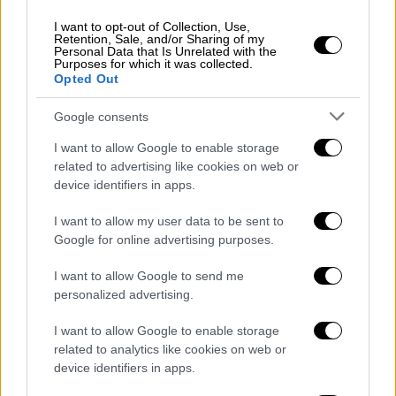
οριακό επίπεδο και τους κατοίκους να
αντιμετωπίζουν συχνά λειψυδρία παρόλο
I want to opt-out of Collection, Use,
Retention, Sale, and/or Sharing of my
των εγκαταστάσεων οικιακών δεξαμενών. Η
Personal Data that Is Unrelated with the
Purposes for which it was collected.
προσθήκη ενός μεγάλου καταναλωτικού
Opted Out
φορτίου, χωρίς τις απαραίτητες μελέτες
υποδομών, εγκυμονεί άμεσους κινδύνους για
Google consents
τη
I want to allow Google to enable storage
δημόσια υγεία. Πως είναι δυνατόν η ΔΕΥΑΧ
related to advertising like cookies on web or
να υποστηρίξει τεχνικά τη νέα εγκατάσταση
device identifiers in apps.
χωρίς να στερήσει το νερό από τους
I want to allow my user data to be sent to
μόνιμους κατοίκους και τους επισκέπτες;
Google for online advertising purposes.
4. Κυκλοφοριακή Συμφόρηση και Οδική
I want to allow Google to send me
Ασφάλεια επί του ΒΟΑΚ
personalized advertising.
Το πρώην ΚΤΕΟ βρίσκεται σε σημείο υψηλής
I want to allow Google to enable storage
κυκλοφοριακής πίεσης, ακριβώς πάνω στην
related to analytics like cookies on web or
device identifiers in apps.
έξοδο της Εθνικής Οδού. Με την ταυτόχρονη