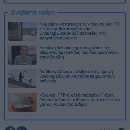
Διαβάστε ακόμη
Η «μαύρη» καταγραφή των πυρκαγιών: 118
κτίρια κρίθηκαν «κόκκινα» -
Ολοκληρώθηκαν 325 αυτοψίες στις
πληγείσες περιοχές
Η πρώτη δήλωση της οικογένειας της
38χρονης Βρετανίδας που δολοφονήθηκε
στην Κυψέλη
Ντύθηκε «Χάρος», ανέβηκε στην οροφή
νοσοκομείου και κοιτούσε επίμονα τους
ασθενείς
«Όχι γκέι 17 Pro, αλλά σπασμένο 11άρι»:
Ρώσοι διαλύουν τα iPhone τους στο TikTok
για να... γίνουν πιο άνδρες
επόμενο