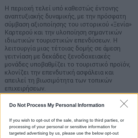
Η περιοχή τελεί υπό καθεστώς έντονης
αναπτυξιακής δυναμικής, με την πρόσφατη
σύμβαση αξιοποίησης του ιστορικού «Ξενία»
Καρτερού και την υλοποίηση σημαντικών
ιδιωτικών τουριστικών επενδύσεων. Η
λειτουργία μιας τέτοιας δομής σε άμεση
γειτνίαση με δεκάδες ξενοδοχειακές
μονάδες υποβαθμίζει το τουριστικό προϊόν,
κλονίζει την επενδυτική ασφάλεια και
απειλεί τη βιωσιμότητα των τοπικών
επιχειρήσεων.
2. Υποτίμηση και Ακύρωση Εθνικών
Do Not Process My Personal Information
Αθλητικών Υποδομών
If you wish to opt-out of the sale, sharing to third parties, or
Η Πολιτεία έχει επενδύσει σημαντικούς
processing of your personal or sensitive information for
δημόσιους πόρους για τη δημιουργία του
targeted advertising by us, please use the below opt-out