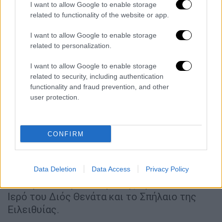
έναρξη των μεγάλων τεχνικών έργων για τον
I want to allow Google to enable storage
νέο ΒΟΑΚ στο συγκεκριμένο τμήμα, η
related to functionality of the website or app.
λειτουργία της δομής θα επιφέρει
I want to allow Google to enable storage
κυκλοφοριακή παράλυση και θα αυξήσει
related to personalization.
κατακόρυφα την επικινδυνότητα για την
οδική ασφάλεια.
I want to allow Google to enable storage
related to security, including authentication
5. Ιστορική και Αρχαιολογική Τεκμηρίωση
functionality and fraud prevention, and other
user protection.
Ο Κόλπος του Καρτερού και η ευρύτερη
περιφέρεια του Δήμου Χερσονήσου
συγκεντρώνουν ένα μοναδικό πολιτιστικό
CONFIRM
και αρχαιολογικό απόθεμα, παγκόσμιας
εμβέλειας. Το πρώην ΚΤΕΟ βρίσκεται σε
άμεση γειτνίαση και λειτουργική σύνδεση με
Data Deletion
Data Access
Privacy Policy
τον Αρχαιολογικό Χώρο της Αμνισσού, το
Ιερό του Διός Θενάτα και το Σπήλαιο της
Ειλειθυίας.