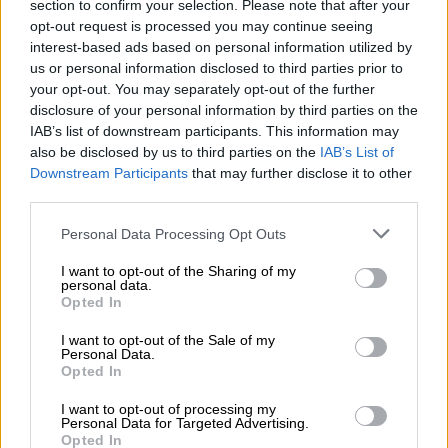
«Karteros Beach Sports Center», του πρώτου
section to confirm your selection. Please note that after your
Εθνικού Κέντρου Παράκτιων Αθλημάτων
opt-out request is processed you may continue seeing
interest-based ads based on personal information utilized by
στην χώρα που λειτούργησε πρώτη φορά το
us or personal information disclosed to third parties prior to
2023. Η εγκατάσταση της δομής στον
your opt-out. You may separately opt-out of the further
Καρτερό όπου φιλοξενούνται
disclosure of your personal information by third parties on the
εγκαταστάσεις εθνικής εμβέλειας ακυρώνει
IAB’s list of downstream participants. This information may
τον στρατηγικό στόχο για την ανάπτυξη του
also be disclosed by us to third parties on the
IAB’s List of
Downstream Participants
that may further disclose it to other
αθλητικού τουρισμού, απαξιώνει τη δημόσια
third parties.
δαπάνη και περιορίζει την ασφαλή πρόσβαση
Please note that this website/app uses one or more Google
του κοινωνικού συνόλου σε αυτές.
Personal Data Processing Opt Outs
services and may gather and store information including but
not limited to your visit or usage behaviour. You may click to
I want to opt-out of the Sharing of my
3. Τεχνική Αδυναμία Υδροδότησης και
personal data.
grant or deny consent to Google and its third-party tags to
Υγειονομικοί Κίνδυνοι
Opted In
use your data for below specified purposes in below Google
consent section.
Η περιοχή αντιμετωπίζει αποδεδειγμένα
I want to opt-out of the Sale of my
Personal Data.
σοβαρά προβλήματα επάρκειας νερού,
Opted In
ιδιαίτερα κατά τους θερινούς μήνες, με το
I want to opt-out of processing my
δίκτυο ύδρευσης να λειτουργεί ήδη σε
Personal Data for Targeted Advertising.
Opted In