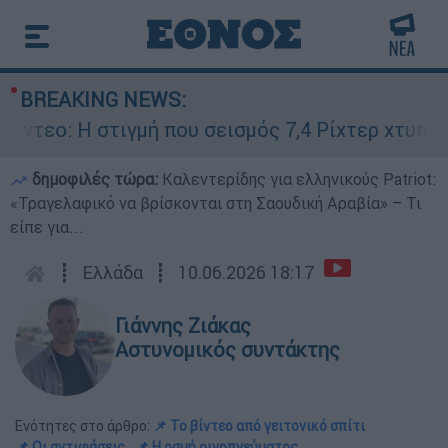
BREAKING NEWS:
εο: Η στιγμή που σεισμός 7,4 Ρίχτερ χτυπά την
δημοφιλές τώρα:
Καλεντερίδης για ελληνικούς Patriot:
«Τραγελαφικό να βρίσκονται στη Σαουδική Αραβία» – Τι
είπε για...
┋
Ελλάδα
┋
10.06.2026 18:17
Γιάννης Ζιάκας
Αστυνομικός συντάκτης
Ενότητες στο άρθρο:
📌 Το βίντεο από γειτονικό σπίτι
📌 Οι αντιφάσεις
📌 Η οσμή οινοπνεύματος