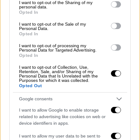
οι αστυνομικοί εξέτασαν καρέ-καρέ τις
not limited to your visit or usage behaviour. You may click to
I want to opt-out of the Sharing of my
personal data.
καταγραφές της περιοχής.
grant or deny consent to Google and its third-party tags to
Opted In
use your data for below specified purposes in below Google
Το αποτέλεσμα της έρευνας ήταν
consent section.
I want to opt-out of the Sale of my
Personal Data.
αποκαλυπτικό
. Στο επίμαχο χρονικό
Opted In
διάστημα
δεν καταγράφηκε καμία ύποπτη
κίνηση γύρω από το σπίτι, ούτε κάποιο
I want to opt-out of processing my
Personal Data for Targeted Advertising.
άτομο να εισέρχεται ή να εξέρχεται από
Opted In
αυτό.
Το εύρημα αυτό ενισχύει το σενάριο
I want to opt-out of Collection, Use,
ότι ο δράστης βρισκόταν ήδη μέσα στην
Retention, Sale, and/or Sharing of my
Personal Data that Is Unrelated with the
οικία, καθώς από την πρώτη στιγμή δεν
Purposes for which it was collected.
Opted Out
εντοπίστηκαν ίχνη παραβίασης, ενώ δεν
έλειπε κανένα αντικείμενο αξίας.
Google consents
I want to allow Google to enable storage
related to advertising like cookies on web or
device identifiers in apps.
I want to allow my user data to be sent to