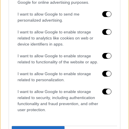
Google for online advertising purposes.
video
I want to allow Google to send me
personalized advertising.
I want to allow Google to enable storage
related to analytics like cookies on web or
Οι αντιφάσεις
device identifiers in apps.
Παράλληλα, οι αξιωματικοί της ΕΛ.ΑΣ.
I want to allow Google to enable storage
related to functionality of the website or app.
διαπίστωσαν
σημαντικές αντιφάσεις στις
καταθέσεις του 65χρονου
. Αρχικά φέρεται
I want to allow Google to enable storage
να υποστήριξε ότι ξύπνησε τα ξημερώματα
related to personalization.
και πήγε στην κουζίνα, χωρίς να παρατηρήσει
I want to allow Google to enable storage
κάτι ασυνήθιστο, ενώ, όπως είπε, τόσο η
related to security, including authentication
54χρονη όσο και ο 26χρονος κοιμόντουσαν
functionality and fraud prevention, and other
στα δωμάτιά τους.
user protection.
Λίγο αργότερα, όμως, άλλαξε την εκδοχή
του, υποστηρίζοντας ότι δεν ξύπνησε