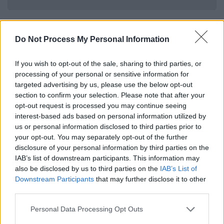
Ο
νεαρός είχε επιστρέψει στην Ελλάδα
μόλις πριν από λίγες ημέρες
και οι Αρχές
Do Not Process My Personal Information
εξετάζουν αν η προοπτική αυτή προκάλεσε
την οργισμένη αντίδραση του 65χρονου,
If you wish to opt-out of the sale, sharing to third parties, or
processing of your personal or sensitive information for
δεδομένου ότι η 54χρονη αντιμετώπιζε
targeted advertising by us, please use the below opt-out
προβλήματα υγείας - γεγονός που φαίνεται
section to confirm your selection. Please note that after your
να ανησυχούσε τον γιο της.
opt-out request is processed you may continue seeing
interest-based ads based on personal information utilized by
Το βίντεο από γειτονικό σπίτι
us or personal information disclosed to third parties prior to
your opt-out. You may separately opt-out of the further
Την ίδια ώρα,
καθοριστικής σημασίας
disclosure of your personal information by third parties on the
IAB’s list of downstream participants. This information may
θεωρείται το βιντεοληπτικό υλικό
που
also be disclosed by us to third parties on the
IAB’s List of
κατασχέθηκε από κάμερα ασφαλείας
Downstream Participants
that may further disclose it to other
γειτονικού σπιτιού. Μετά την εκτίμηση του
third parties.
ιατροδικαστή ότι οι δολοφονίες
Please note that this website/app uses one or more Google
Personal Data Processing Opt Outs
σημειώθηκαν μεταξύ 5 και 6 τα ξημερώματα,
services and may gather and store information including but