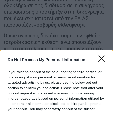
ολοκλήρωση της διαδικασίας, η συνήγορος
υπεράσπισης υποστήριξε ότι η δικογραφία
που έχει σχηματιστεί από την ΕΛ.ΑΣ.
παρουσιάζει «
σοβαρές ελλείψεις»
.
Όπως ανέφερε, δεν έχει συμπεριληφθεί η
ιατροδικαστική έκθεση, ενώ απουσιάζουν
και τα αποτελέσματα εξετάσεων για τυχόν
ίχνη πυρίτιδας.
Do Not Process My Personal Information
Παράλληλα, σύμφωνα με την ίδια, δεν έχουν
ακόμη ενσωματωθεί στη δικογραφία
If you wish to opt-out of the sale, sharing to third parties, or
processing of your personal or sensitive information for
α
ποτελέσματα αναλύσεων DNA
ή στοιχεία
targeted advertising by us, please use the below opt-out
που αφορούν δακτυλικά αποτυπώματα.
section to confirm your selection. Please note that after your
opt-out request is processed you may continue seeing
Τα επιβαρυντικά στοιχεία για τον
interest-based ads based on personal information utilized by
65χρονο
us or personal information disclosed to third parties prior to
your opt-out. You may separately opt-out of the further