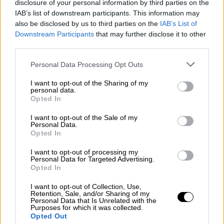
Σύμφωνα με πληροφορίες που έφερε
disclosure of your personal information by third parties on the
νωρίτερα στο φως το
ethnos.gr
, στο
IAB’s list of downstream participants. This information may
also be disclosed by us to third parties on the
IAB’s List of
μικροσκόπιο των αστυνομικών βρίσκεται το
Downstream Participants
that may further disclose it to other
ενδεχόμενο ο 26χρονος να είχε έντονη
third parties.
αντιπαράθεση με τον 65χρονο, καθώς
Please note that this website/app uses one or more Google
Personal Data Processing Opt Outs
φέρεται να
εξέφρασε την επιθυμία να φύγει
services and may gather and store information including but
μαζί με τη μητέρα του για τη Γερμανία
.
not limited to your visit or usage behaviour. You may click to
I want to opt-out of the Sharing of my
personal data.
grant or deny consent to Google and its third-party tags to
Opted In
Ο
νεαρός είχε επιστρέψει στην Ελλάδα
use your data for below specified purposes in below Google
μόλις πριν από λίγες ημέρες
και οι Αρχές
consent section.
I want to opt-out of the Sale of my
Personal Data.
εξετάζουν αν η προοπτική αυτή προκάλεσε
Opted In
την οργισμένη αντίδραση του 65χρονου,
δεδομένου ότι η 54χρονη αντιμετώπιζε
I want to opt-out of processing my
Personal Data for Targeted Advertising.
προβλήματα υγείας - γεγονός που φαίνεται
Opted In
να ανησυχούσε τον γιο της.
I want to opt-out of Collection, Use,
Retention, Sale, and/or Sharing of my
Την ίδια ώρα,
καθοριστικής σημασίας
Personal Data that Is Unrelated with the
Purposes for which it was collected.
θεωρείται το βιντεοληπτικό υλικό
που
Opted Out