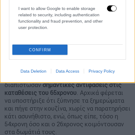
I want to allow Google to enable storage
related to security, including authentication
functionality and fraud prevention, and other
user protection.
video
CONFIRM
Data Deletion
Data Access
Privacy Policy
Παράλληλα, οι αξιωματικοί της ΕΛ.ΑΣ.
διαπίστωσαν
σημαντικές αντιφάσεις στις
καταθέσεις του 65χρονου
. Αρχικά φέρεται
να υποστήριξε ότι ξύπνησε τα ξημερώματα
και πήγε στην κουζίνα, χωρίς να παρατηρήσει
κάτι ασυνήθιστο, ενώ, όπως είπε, τόσο η
54χρονη όσο και ο 26χρονος κοιμόντουσαν
στα δωμάτιά τους.