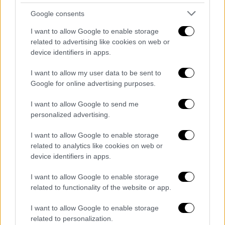
κατασχέθηκε από κάμερα ασφαλείας
γειτονικού σπιτιού. Μετά την εκτίμηση του
Google consents
ιατροδικαστή ότι οι δολοφονίες
I want to allow Google to enable storage
σημειώθηκαν μεταξύ 5 και 6 τα ξημερώματα,
related to advertising like cookies on web or
οι αστυνομικοί εξέτασαν καρέ-καρέ τις
device identifiers in apps.
καταγραφές της περιοχής.
I want to allow my user data to be sent to
Google for online advertising purposes.
Το αποτέλεσμα της έρευνας ήταν
αποκαλυπτικό
. Στο επίμαχο χρονικό
I want to allow Google to send me
διάστημα
δεν καταγράφηκε καμία ύποπτη
personalized advertising.
κίνηση γύρω από το σπίτι, ούτε κάποιο
I want to allow Google to enable storage
άτομο να εισέρχεται ή να εξέρχεται από
related to analytics like cookies on web or
αυτό.
Το εύρημα αυτό ενισχύει το σενάριο
device identifiers in apps.
ότι ο δράστης βρισκόταν ήδη μέσα στην
I want to allow Google to enable storage
οικία, καθώς από την πρώτη στιγμή δεν
related to functionality of the website or app.
εντοπίστηκαν ίχνη παραβίασης, ενώ δεν
έλειπε κανένα αντικείμενο αξίας.
I want to allow Google to enable storage
related to personalization.