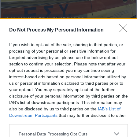
ΕΚΑΒ (ΤΑΤΙΑΝΑ ΜΠΟΛΑΡΗ/EUROKINISSI)
Do Not Process My Personal Information
Προσθέστε το ΕΘΝΟΣ στη Google
If you wish to opt-out of the sale, sharing to third parties, or
processing of your personal or sensitive information for
Συναγερμός σήμανε το πρωί του Σαββάτου
targeted advertising by us, please use the below opt-out
(13/6) στη
Βιομηχανική Περιοχή της Σίνδου
,
section to confirm your selection. Please note that after your
opt-out request is processed you may continue seeing
στη δυτική
Θεσσαλονίκη
, όπου μία 56χρονη
interest-based ads based on personal information utilized by
εργαζόμενη έχασε τη ζωή της σε
εργατικό
us or personal information disclosed to third parties prior to
δυστύχημα
.
your opt-out. You may separately opt-out of the further
disclosure of your personal information by third parties on the
Σε εξέλιξη έρευνα από τις αρμόδιες
IAB’s list of downstream participants. This information may
αρχές
also be disclosed by us to third parties on the
IAB’s List of
Downstream Participants
that may further disclose it to other
third parties.
ΔΙΑΒΑΣΤΕ ΕΠΙΣΗΣ
Please note that this website/app uses one or more Google
Personal Data Processing Opt Outs