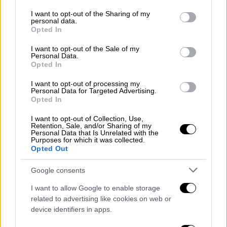
services and may gather and store information including but
Ελλάδα
|
30.05.2026 08:57
not limited to your visit or usage behaviour. You may click to
I want to opt-out of the Sharing of my
Εργατικό ατύχημα στην Κόρινθο:
personal data.
grant or deny consent to Google and its third-party tags to
Opted In
Εξερράγη ψυκτικό μηχάνημα - Τρεις
use your data for below specified purposes in below Google
εργαζόμενοι στο νοσοκομείο
consent section.
I want to opt-out of the Sale of my
Personal Data.
Opted In
Ελλάδα
|
04.06.2026 18:35
I want to opt-out of processing my
Σοβαρό εργατικό ατύχημα σε
Personal Data for Targeted Advertising.
Opted In
κρεοπωλείο στην Κρήτη -
Εγκλωβίστηκε το χέρι 27χρονου σε
I want to opt-out of Collection, Use,
Retention, Sale, and/or Sharing of my
μηχανή του κιμά
Personal Data that Is Unrelated with the
Purposes for which it was collected.
Opted Out
Google consents
Σύμφωνα με τις πρώτες πληροφορίες,
η
I want to allow Google to enable storage
τραγωδία σημειώθηκε περίπου στις 07:30
,
related to advertising like cookies on web or
όταν η γυναίκα, υπό συνθήκες που μέχρι
device identifiers in apps.
στιγμής παραμένουν αδιευκρίνιστες,