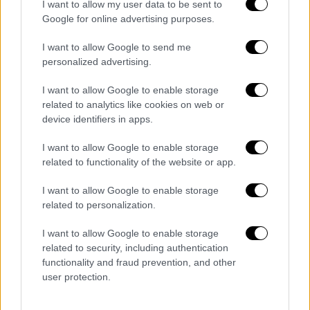
εγκλωβίστηκε και συνεθλίβη σε βιομηχανικό
I want to allow my user data to be sent to
Google for online advertising purposes.
πλυντήριο
, μέσα στην επιχείρηση όπου
εργαζόταν.
I want to allow Google to send me
personalized advertising.
Για τις
ακριβείς συνθήκες
κάτω από τις
οποίες συνέβη το δυστύχημα βρίσκεται σε
I want to allow Google to enable storage
related to analytics like cookies on web or
εξέλιξη έρευνα από τις αρμόδιες αρχές.
device identifiers in apps.
I want to allow Google to enable storage
related to functionality of the website or app.
Τα σχολιά σας δημοσιεύονται άμεσα με δική σας ευθύνη. Το
ΕΘΝΟΣ θα παρεμβαίνει και τα προσβλητικά σχόλια θα
διαγράφονται
I want to allow Google to enable storage
related to personalization.
I want to allow Google to enable storage
related to security, including authentication
functionality and fraud prevention, and other
user protection.