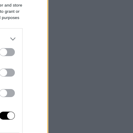
er and store
to grant or
ed purposes