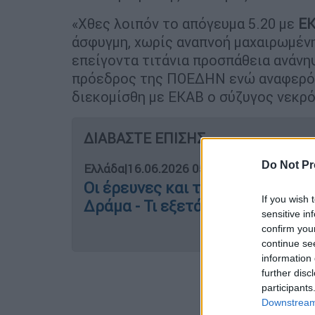
«Χθες λοιπόν το απόγευμα 5.20 με
Ε
άσφυγμη, χωρίς αναπνοή μαχαιρωμένη
επείγοντα τιτάνια προσπάθεια ανάν
πρόεδρος της ΠΟΕΔΗΝ ενώ αναφερόμε
διεκομίσθη με ΕΚΑΒ ο σύζυγος νεκρό
ΔΙΑΒΑΣΤΕ ΕΠΙΣΗΣ
Do Not Pr
Ελλάδα
|
16.06.2026 05:55
Οι έρευνες και τα αναπάντητα 
If you wish 
Δράμα - Τι εξετάζουν οι Αρχές
sensitive in
confirm you
continue se
information 
further disc
participants
Downstream 