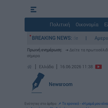
Πολιτική
Οικονομία
Ε
περιοχές σε red code
BREAKING NEWS:
Αμερικανικός συναγ
Πρωινή ενημέρωση:
➔ Δείτε τα πρωτοσέλι
σήμερα
┋
Ελλάδα
┋
16.06.2026 11:38
Newsroom
Ενότητες στο άρθρο:
📌 Το χρονικό - «Η μαμά μου εί