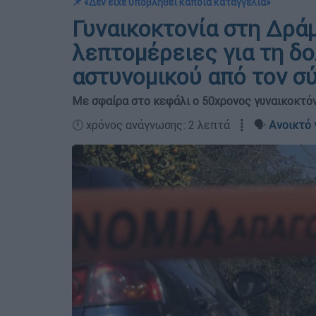
📌 «Δεν είχε υποβληθεί κάποια καταγγελία»
Γυναικοκτονία στη Δράμ
λεπτομέρειες για τη δ
αστυνομικού από τον σ
Με σφαίρα στο κεφάλι ο 50χρονος γυναικοκτό
🕛 χρόνος ανάγνωσης: 2 λεπτά ┋ 🗣️
Ανοικτό 