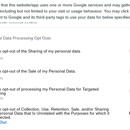
 that this website/app uses one or more Google services and may gath
including but not limited to your visit or usage behaviour. You may click 
 to Google and its third-party tags to use your data for below specifi
ogle consent section.
l Data Processing Opt Outs
o opt-out of the Sharing of my personal data.
In
o opt-out of the Sale of my Personal Data.
In
to opt-out of processing my Personal Data for Targeted
ing.
In
o opt-out of Collection, Use, Retention, Sale, and/or Sharing
ίναι τραυματισμένη στο υπόγειο»
ersonal Data that Is Unrelated with the Purposes for which it
lected.
Out
 ανήλικα παιδιά της οικογένειας ήταν