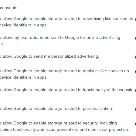
το Κέντρο της Άμεσης Δράσης,
αναφέροντας
consents
ισμένη στο υπόγειο της κατοικίας τους.
o allow Google to enable storage related to advertising like cookies on
Β
έσπευσαν άμεσα στο σημείο, όπου
evice identifiers in apps.
τάσταση. Η αστυνομικός μεταφέρθηκε
o allow my user data to be sent to Google for online advertising
αρά τις προσπάθειες των γιατρών δεν
s.
to allow Google to send me personalized advertising.
τερη κλήση από πολίτη, ο οποίος
ότι ένας άνδρας βρισκόταν
πυροβολημένος
o allow Google to enable storage related to analytics like cookies on
όβου
Δράμας
.
evice identifiers in apps.
είο διαπίστωσαν ότι επρόκειτο για τον
o allow Google to enable storage related to functionality of the website
 νεκρός, φέροντας τραύμα από πυροβόλο
o allow Google to enable storage related to personalization.
ο άνδρας φέρεται να
αυτοπυροβολήθηκε
με
o allow Google to enable storage related to security, including
ε εντοπιστεί η σύζυγος του και
cation functionality and fraud prevention, and other user protection.