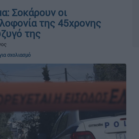
α: Σοκάρουν οι
ολοφονία της 45χρονης
ύζυγό της
νος
για σχολιασμό