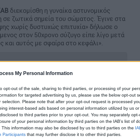
ΚΑΒ
διεκομίσθη η γυναίκα αστυνομικός
 σε ζωτικά σημεία του σώματος. Έγινε στα
ηψης χωρίς δυστυχώς επιτυχία» δήλωσε ο
νος στον 50χρονο σύζυγο είπε λίγο μετά
ς και αυτός με σφαίρα στο κεφάλι».
ocess My Personal Information
ερωτήματα για τη γυναικοκτονία στη
to opt-out of the sale, sharing to third parties, or processing of your per
formation for targeted advertising by us, please use the below opt-out s
r selection. Please note that after your opt-out request is processed y
eing interest-based ads based on personal information utilized by us or
disclosed to third parties prior to your opt-out. You may separately opt-
losure of your personal information by third parties on the IAB’s list of
. This information may also be disclosed by us to third parties on the
IA
Participants
that may further disclose it to other third parties.