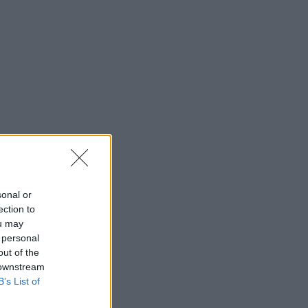
sonal or
ection to
ou may
 personal
out of the
 downstream
B’s List of