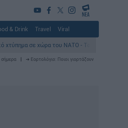
od & Drink
Travel
Viral
 χώρα του ΝΑΤΟ - Τα βασικά σενάρια έως το 202
 σήμερα
|
➔ Εορτολόγιο: Ποιοι γιορτάζουν