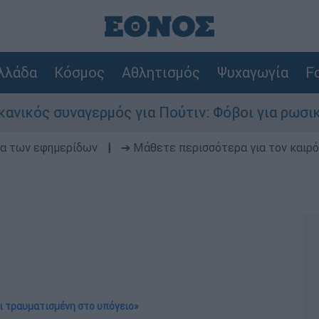
λλάδα
Κόσμος
Αθλητισμός
Ψυχαγωγία
Fo
ερμός για Πούτιν: Φόβοι για ρωσικό χτύπημα σε
δα των εφημερίδων
|
➔ Μάθετε περισσότερα για τον καιρό
ναι τραυματισμένη στο υπόγειο»