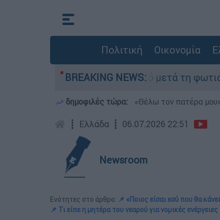
Πολιτική
Οικονομία
Ε
α» στο Πόρτο Γερμανό μετά τη φωτιά - Αγώνας γ
BREAKING NEWS:
δημοφιλές τώρα:
«Θέλω τον πατέρα μου»:
┋
Ελλάδα
┋
06.07.2026 22:51
Newsroom
Ενότητες στο άρθρο:
📌 «Ποιος είσαι εσύ που θα κάνε
📌 Τι είπε η μητέρα του νεαρού για νομικές ενέργειες