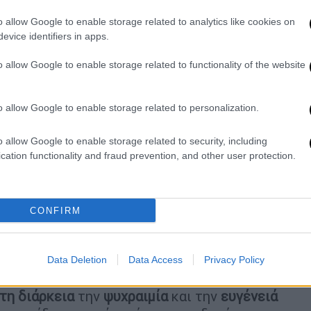
o allow Google to enable storage related to analytics like cookies on
evice identifiers in apps.
o allow Google to enable storage related to functionality of the website
o allow Google to enable storage related to personalization.
νεις κουμάντο;»
o allow Google to enable storage related to security, including
cation functionality and fraud prevention, and other user protection.
, όταν ένας 17χρονος
επικοινώνησε με τον
και ζήτησε να μιλήσει με τον ίδιο,
απαντά εριστικά
στον πατέρα του εφήβου,
να
ποιο είναι το πρόβλημά σου
, τροχονόμος
CONFIRM
κινητό
στον 17χρονο, λέγοντας του πως
ιθετικό ύφος
τον ρωτάει «τι νομίζεις,
θα με
Data Deletion
Data Access
Privacy Policy
 τη διάρκεια
την
ψυχραιμία
και την
ευγένειά