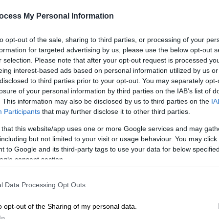
ζί με τον 17χρονο
, μιλώντας αποκλειστικά
ες»
, περιέγραψαν το
αδιανόητο συμβάν
.
ocess My Personal Information
to opt-out of the sale, sharing to third parties, or processing of your per
formation for targeted advertising by us, please use the below opt-out s
r selection. Please note that after your opt-out request is processed y
eing interest-based ads based on personal information utilized by us or
ί που χρέωσε σχεδόν διπλή την
disclosed to third parties prior to your opt-out. You may separately opt-
losure of your personal information by third parties on the IAB’s list of
. This information may also be disclosed by us to third parties on the
IA
Participants
that may further disclose it to other third parties.
 that this website/app uses one or more Google services and may gath
γό ταξί: Διπλασίασε την ταρίφα και
including but not limited to your visit or usage behaviour. You may click 
κάνω κουμάντο εγώ»
 to Google and its third-party tags to use your data for below specifi
ogle consent section.
l Data Processing Opt Outs
τα
, τελειώνοντας το σχολείο, ήρθαν στην
ου Πειραιά
, απ' όπου με πλοίο
θα ξεκινούσαν
o opt-out of the Sharing of my personal data.
In