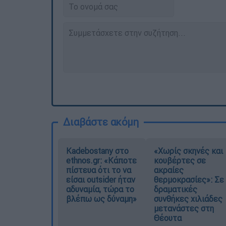
Διαβάστε ακόμη
Kadebostany στο
«Χωρίς σκηνές και
ethnos.gr: «Κάποτε
κουβέρτες σε
πίστευα ότι το να
ακραίες
είσαι outsider ήταν
θερμοκρασίες»: Σε
αδυναμία, τώρα το
δραματικές
βλέπω ως δύναμη»
συνθήκες χιλιάδες
μετανάστες στη
Θέουτα