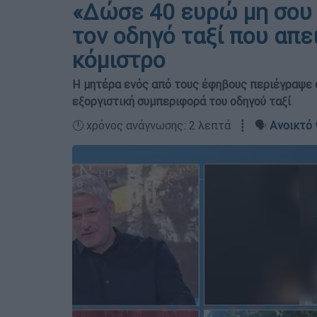
«Δώσε 40 ευρώ μη σου
τον οδηγό ταξί που απε
κόμιστρο
Η μητέρα ενός από τους έφηβους περιέγραψε 
εξοργιστική συμπεριφορά του οδηγού ταξί
🕛 χρόνος ανάγνωσης: 2 λεπτά ┋ 🗣️
Ανοικτό 