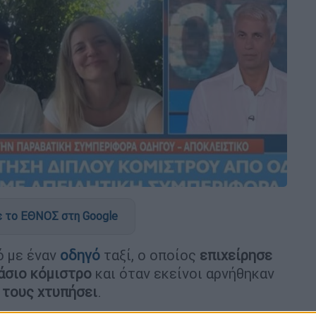
 το ΕΘΝΟΣ στη Google
ό με έναν
οδηγό
ταξί, ο οποίος
επιχείρησε
άσιο κόμιστρο
και όταν εκείνοι αρνήθηκαν
 τους χτυπήσει
.