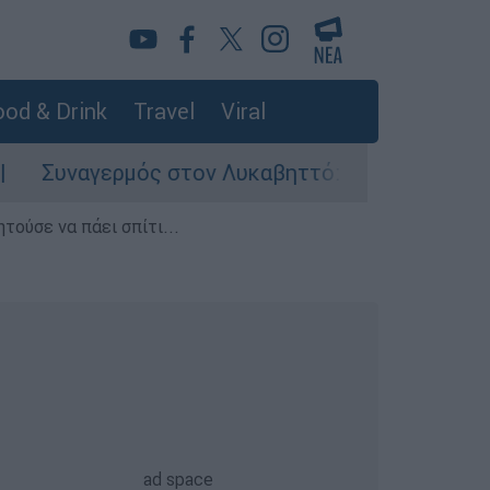
od & Drink
Travel
Viral
μός στον Λυκαβηττό: Σορός σε προχωρημένη σή
τούσε να πάει σπίτι...