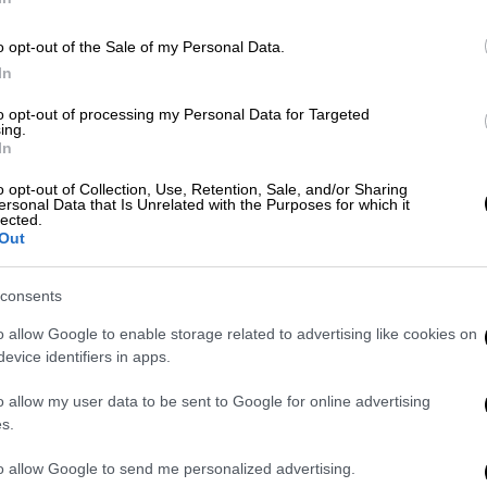
ΚΤΕΛ Κηφισού,
επιβιβάζονται σε ένα ταξί
 οδηγό να
μην ενεργοποιεί ποτέ το
o opt-out of the Sale of my Personal Data.
ι 40 ευρώ - για μια
διαδρομή που κανονικά
In
to opt-out of processing my Personal Data for Targeted
ς
επικαλούμενος την κίνηση στους δρόμους
ing.
In
o opt-out of Collection, Use, Retention, Sale, and/or Sharing
ersonal Data that Is Unrelated with the Purposes for which it
lected.
Out
consents
o allow Google to enable storage related to advertising like cookies on
evice identifiers in apps.
o allow my user data to be sent to Google for online advertising
s.
video
to allow Google to send me personalized advertising.