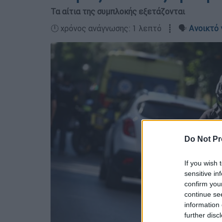
Τα αίτια της συμπλοκής εξετάζονται
🕛 χρόνος ανάγνωσης: 1 λεπτό ┋ 🗣️
Ανοικτό 
Do Not Pr
If you wish 
sensitive in
confirm you
continue se
information 
further disc