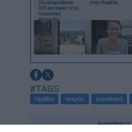
Ολοκληρώθηκαν
στην Κυψέλη
325 αυτοψίες στις
πληγείσες
περιοχές
#TAGS
Ημαθία
νεκρός
συμπλοκή
Ακολούθησε το 
Live όλες οι εξελίξεις λεπτό προς