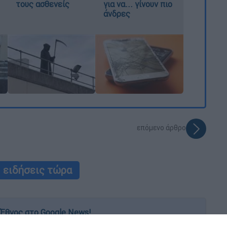
τους ασθενείς
για να... γίνουν πιο
άνδρες
επόμενο άρθρο
ειδήσεις τώρα
Έθνος στο Google News!
 λεπτό, με την υπογραφή του www.ethnos.gr