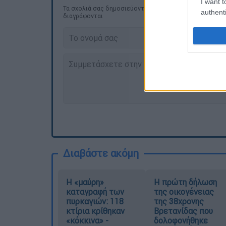
I want t
Τα σχολιά σας δημοσιεύονται άμεσα με δική σας ευθύνη
authenti
διαγράφονται
Διαβάστε ακόμη
Η «μαύρη»
Η πρώτη δήλωση
καταγραφή των
της οικογένειας
πυρκαγιών: 118
της 38χρονης
κτίρια κρίθηκαν
Βρετανίδας που
«κόκκινα» -
δολοφονήθηκε