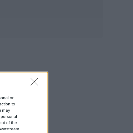
sonal or
ection to
ou may
 personal
out of the
 downstream