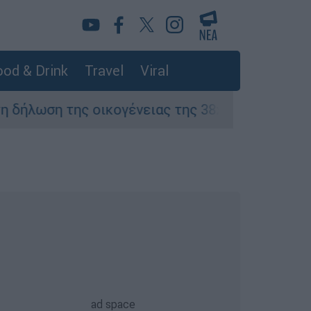
od & Drink
Travel
Viral
η της οικογένειας της 38χρονης Βρετανίδας π