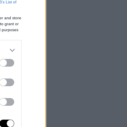
B’s List of
er and store
to grant or
ed purposes