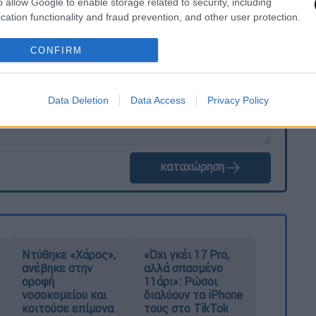
o allow Google to enable storage related to security, including
. Το ΕΘΝΟΣ θα παρεμβαίνει και τα προσβλητικά σχόλια θα
cation functionality and fraud prevention, and other user protection.
CONFIRM
Data Deletion
Data Access
Privacy Policy
καταχώρηση
Ντύθηκε «Χάρος»,
«Όχι γκέι 17 Pro,
ανέβηκε στην
αλλά σπασμένο
οροφή
11άρι»: Ρώσοι
νοσοκομείου και
διαλύουν τα iPhone
κοιτούσε επίμονα
τους στο TikTok