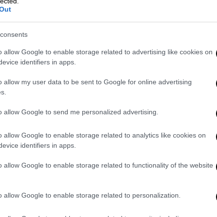
lected.
Out
ς: Οι κλήσεις θα περνούν απευθείας
consents
o allow Google to enable storage related to advertising like cookies on
evice identifiers in apps.
o allow my user data to be sent to Google for online advertising
επεισόδιο και έσπευσε στο σημείο με
s.
to allow Google to send me personalized advertising.
, σύμφωνα με τις πρώτες πληροφορίες,
o allow Google to enable storage related to analytics like cookies on
ας μεταφέρθηκε άμεσα και νοσηλεύεται στο
evice identifiers in apps.
7χρονος δράστης συνελήφθη
και εξετάζεται
πήρεια ουσιών
.
o allow Google to enable storage related to functionality of the website
ής
εξετάζονται
.
o allow Google to enable storage related to personalization.