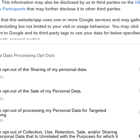
. This information may also be disclosed by us to third parties on the
IA
Participants
that may further disclose it to other third parties.
 that this website/app uses one or more Google services and may gath
including but not limited to your visit or usage behaviour. You may click 
 to Google and its third-party tags to use your data for below specifi
/EUROKINISSI)
ogle consent section.
l Data Processing Opt Outs
 το ΕΘΝΟΣ στη Google
o opt-out of the Sharing of my personal data.
πολογισμός της
αιματηρής
συμπλοκής
σε
In
ο μεσημέρι στην
Κουλούρα
Ημαθίας
.
o opt-out of the Sale of my Personal Data.
ις τέσσερις
,
47χρονος
φαίνεται να
τράβηξε
In
σε δύο άτομα
, έναν
32χρονο
και έναν
to opt-out of processing my Personal Data for Targeted
θανάσιμα
, ενώ τον δεύτερο φέρεται να τον
ing.
In
o opt-out of Collection, Use, Retention, Sale, and/or Sharing
ersonal Data that Is Unrelated with the Purposes for which it