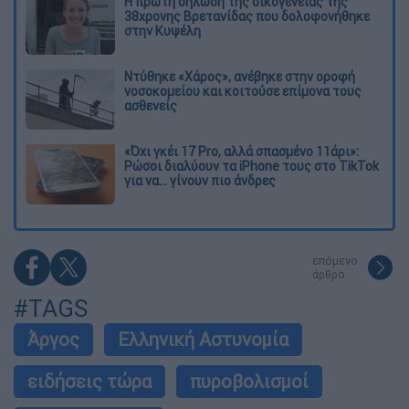
Η πρώτη δήλωση της οικογένειας της
38χρονης Βρετανίδας που δολοφονήθηκε
στην Κυψέλη
Ντύθηκε «Χάρος», ανέβηκε στην οροφή
νοσοκομείου και κοιτούσε επίμονα τους
ασθενείς
«Όχι γκέι 17 Pro, αλλά σπασμένο 11άρι»:
Ρώσοι διαλύουν τα iPhone τους στο TikTok
για να... γίνουν πιο άνδρες
επόμενο
άρθρο
#TAGS
Άργος
Ελληνική Αστυνομία
ειδήσεις τώρα
πυροβολισμοί