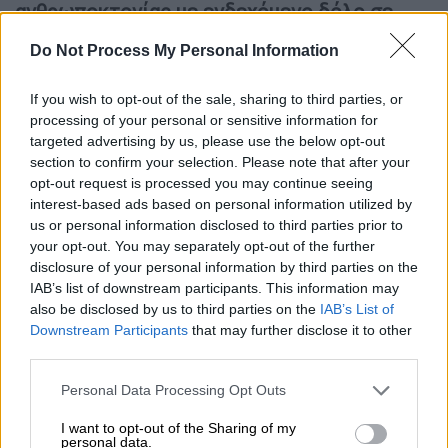
ανθρωποκτονίας με ενδεχόμενο δόλο σε
ήρεμη ψυχική κατάσταση
, με τους
Do Not Process My Personal Information
αστυνομικούς να
λαμβάνουν προθεσμία να
απολογηθούν
την Παρασκευή (10/7).
If you wish to opt-out of the sale, sharing to third parties, or
processing of your personal or sensitive information for
targeted advertising by us, please use the below opt-out
section to confirm your selection. Please note that after your
opt-out request is processed you may continue seeing
interest-based ads based on personal information utilized by
us or personal information disclosed to third parties prior to
your opt-out. You may separately opt-out of the further
disclosure of your personal information by third parties on the
IAB’s list of downstream participants. This information may
also be disclosed by us to third parties on the
IAB’s List of
Downstream Participants
that may further disclose it to other
third parties.
Please note that this website/app uses one or more Google
Εγκεφαλικά νεκρός ο 20χρονος
Personal Data Processing Opt Outs
services and may gather and store information including but
not limited to your visit or usage behaviour. You may click to
I want to opt-out of the Sharing of my
Σύμφωνα με τα όσα έχουν γίνει γνωστά, ο
personal data.