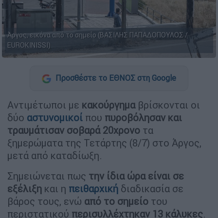
Άργος, εικόνα από το σημείο (ΒΑΣΙΛΗΣ ΠΑΠΑΔΟΠΟΥΛΟΣ /
EUROKINISSI)
Προσθέστε το ΕΘΝΟΣ στη Google
Αντιμέτωποι με
κακούργημα
βρίσκονται οι
δύο
αστυνομικοί
που
πυροβόλησαν και
τραυμάτισαν σοβαρά 20χρονο
τα
ξημερώματα της Τετάρτης (8/7) στο Άργος,
μετά από καταδίωξη.
Σημειώνεται πως
την ίδια ώρα είναι σε
εξέλιξη
και η
πειθαρχική
διαδικασία σε
βάρος τους, ενώ
από το σημείο
του
περιστατικού
περισυλλέχτηκαν 13 κάλυκες
.