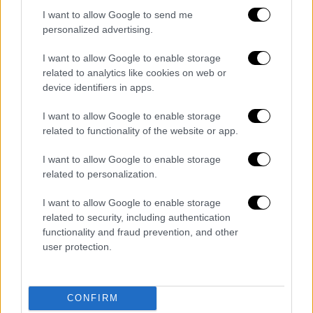
I want to allow Google to send me
personalized advertising.
I want to allow Google to enable storage
related to analytics like cookies on web or
device identifiers in apps.
Το χρονικό της καταδίωξης
I want to allow Google to enable storage
Κατά την
αστυνομική εκδοχή
, ο οδηγός
related to functionality of the website or app.
κινήθηκε επικίνδυνα και
επιχείρησε
I want to allow Google to enable storage
επανειλημμένα να εμβολίσει
αστυνομικούς
related to personalization.
και υπηρεσιακά οχήματα. Η καταδίωξη έληξε
όταν το όχημα
εγκλωβίστηκε από
I want to allow Google to enable storage
περιπολικά
.
related to security, including authentication
functionality and fraud prevention, and other
Ο 20χρονος φέρεται να εγκατέλειψε το
user protection.
αυτοκίνητο και να
προσπάθησε να διαφύγει
πεζός
, αναρριχώμενος σε μαντρότοιχο. Τότε
δύο αστυνομικοί
έκαναν χρήση των
CONFIRM