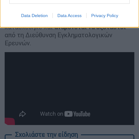
υπηρεσιακών τους όπλων
, τραυματίζοντάς
τον σοβαρά στο κεφάλι. Στην κατοχή του
Data Deletion
Data Access
Privacy Policy
εντοπίστηκε αεροβόλο πιστόλι
, το οποίο
κατασχέθηκε και
αναμένεται να εξεταστεί
από τη Διεύθυνση Εγκληματολογικών
Ερευνών.