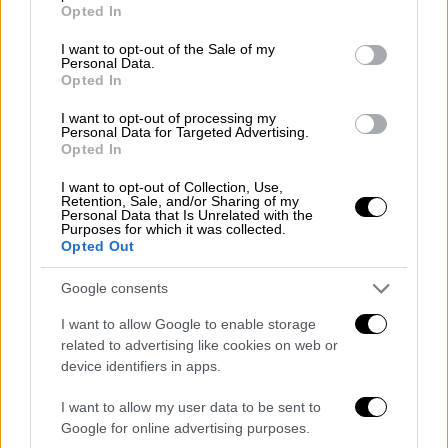
grant or deny consent to Google and its third-party tags to
Opted In
νεαρός που δέχθηκε
δύο σφαίρες στο πίσω
use your data for below specified purposes in below Google
μέρος του κεφαλιού
είναι
εγκεφαλικά
consent section.
I want to opt-out of the Sale of my
Personal Data.
νεκρός
. Εισήχθη εσπευσμένα στο
Opted In
χειρουργείο, ωστόσο
δεν κατέστη δυνατό
να
αφαιρεθούν οι σφαίρες.
I want to opt-out of processing my
Personal Data for Targeted Advertising.
Opted In
Αρχικά
διακομίστηκε στο νοσοκομείο στο
Άργος
, στη συνέχεια στο
Θριάσιο
και πλέον
I want to opt-out of Collection, Use,
Retention, Sale, and/or Sharing of my
νοσηλεύεται στη
Μονάδα Εντατικής
Personal Data that Is Unrelated with the
Purposes for which it was collected.
Θεραπείας στο ΚΑΤ
. Στο ΚΑΤ έφτασε
αργά
Opted Out
το απόγευμα της Τετάρτης
, συνοδεία
αστυνομικών οχημάτων.
Google consents
I want to allow Google to enable storage
related to advertising like cookies on web or
device identifiers in apps.
I want to allow my user data to be sent to
Google for online advertising purposes.